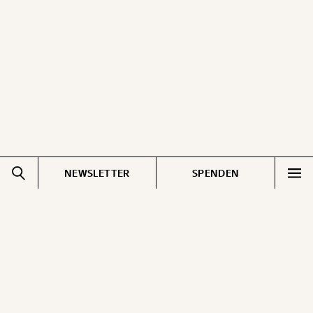
ausdrucken oder weiterleiten und verschenken
kannst.
WEITER
1/3
NEWSLETTER
SPENDEN