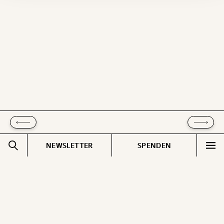
Geschenkurkunde im PDF-Format, welche Du
ausdrucken oder weiterleiten und verschenken
kannst.
WEITER
1/3
NEWSLETTER
SPENDEN