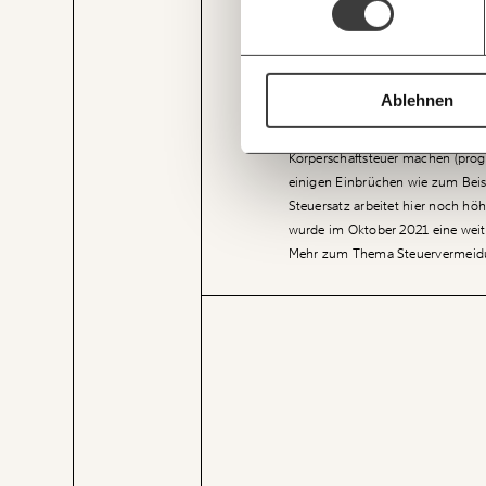
JETZT
Praktik werden Milliarden an Ge
EINFAC
sehr niedrigen Steuersätzen ver
müssten, gehen so hohe Summen 
TEILEN.
nicht per se illegal, sie kann au
Ablehnen
In Anbetracht der immer weiter
gerade die Unternehmensbesteuer
Körperschaftsteuer
machen (progno
einigen Einbrüchen wie zum Beisp
Steuersatz arbeitet hier noch h
wurde im Oktober 2021 eine weit
Mehr zum Thema Steuervermeid