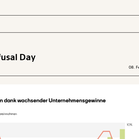
fusal Day
 INHALTE
08. F