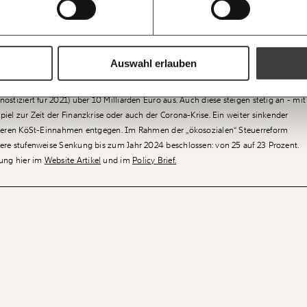
winnen von international tätigen Konzernen in Steueroasen oder Steuersümpfen mi
Du erhältst eine E-
H
Geschenkurkunde i
Ich bin einverstanden, einen regelmä
schoben. Den Staaten, in denen diese Unternehmen eigentlich Steuern bezahlen
Mehr Informationen:
Datenschutz.
ausdrucken oder we
an Unternehmenssteuer-Einnahmen verloren. Gewinnverschiebung ist dabei
kannst.
ch durch legale Steuervermeidungstricks ermöglicht werden.
ANMEL
Auswahl erlauben
https://www.mome
 steigenden Unternehmensgewinne und sinkenden KöSt-Steuersätze seit 1995 wär
WEITER
ung eine lukrative Einnahmequelle für den Staat. Die Einnahmen aus der
stiziert für 2021) über 10 Milliarden Euro aus. Auch diese steigen stetig an - mit
iel zur Zeit der Finanzkrise oder auch der Corona-Krise. Ein weiter sinkender
öheren KöSt-Einnahmen entgegen. Im Rahmen der „ökosozialen“ Steuerreform
ere stufenweise Senkung bis zum Jahr 2024 beschlossen: von 25 auf 23 Prozent.
ung hier im
Website Artikel
und im
Policy Brief.