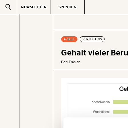
NEWSLETTER
SPENDEN
Text
second
ARBEIT
VERTEILUNG
Gehalt vieler Ber
GEMERKTE
Peri Eraslan
Veränderung