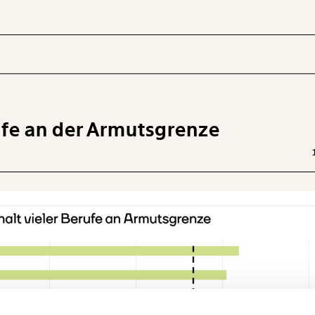
ufe an der Armutsgrenze
 INHALTE
Ich werde Fördermitglied* …