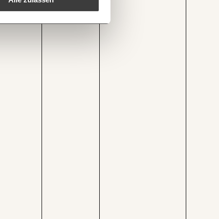
1/3
um-institut.at/grafik/gehalt-vieler-berufe-der-armutsgrenze/
Kopieren