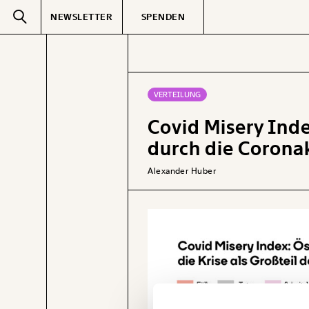
NEWSLETTER
SPENDEN
Text
second
VERTEILUNG
Covid Misery Ind
GEMERKTE
durch die Corona
Alexander Huber
Veränderung