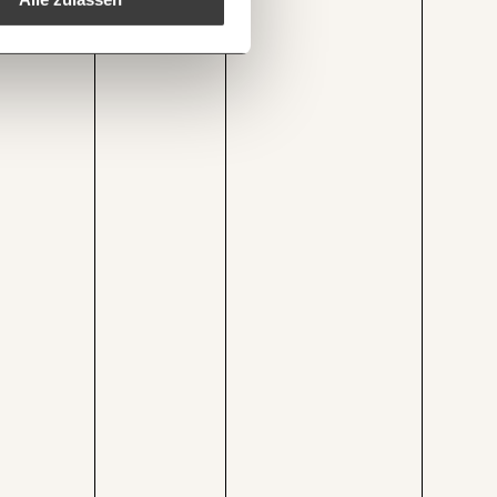
1/3
isery-index-oesterreich-coronakrise/
Kopieren