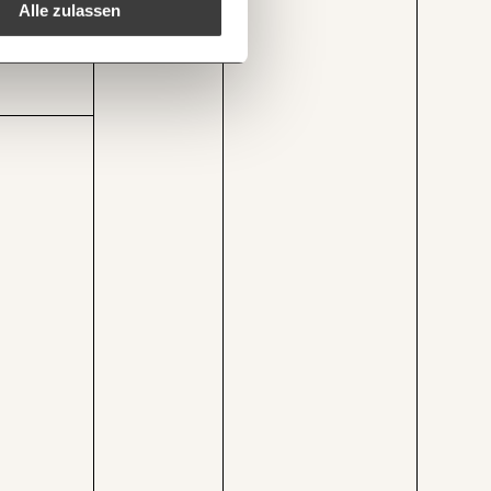
DEN
Alle zulassen
1/3
ww.momentum-institut.at/grafik/koest-senkung-teurer-als-gedacht/
Kopieren