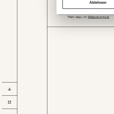
TEILEN.
steuerlichen Maßnahme. Der Bei
Ablehnen
Land zum Wohlstand im Land sin
Mehr dazu im
Website-Artikel
.