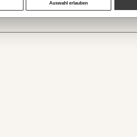
trag von ganz oben, von den großen Unternehmen und damit den Reichsten im
ANMEL
Auswahl erlauben
https://w
kt.
WEITER