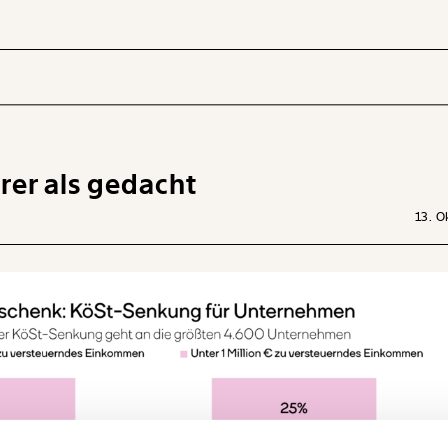
rer als gedacht
 INHALTE
13. O