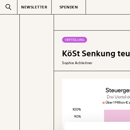
NEWSLETTER
SPENDEN
Text
second
VERTEILUNG
KöSt Senkung teu
GEMERKTE
Sophie Achleitner
Veränderung