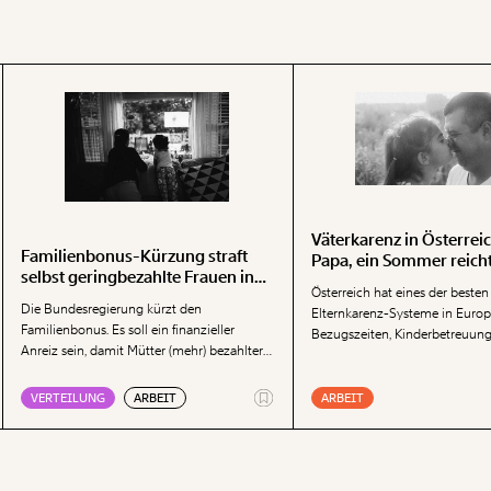
Väterkarenz in Österreic
Familienbonus-Kürzung straft
Papa, ein Sommer reicht
selbst geringbezahlte Frauen in
Österreich hat eines der besten
Vollzeit
Die Bundesregierung kürzt den
Elternkarenz-Systeme in Europ
Familienbonus. Es soll ein finanzieller
Bezugszeiten, Kinderbetreuung
Anreiz sein, damit Mütter (mehr) bezahlter
Monat, Partnerschaftsbonus – di
Erwerbsarbeit nachgehen. Dabei straft die
Instrumente ist lang.
Kürzung des Familienbonus sogar jene
VERTEILUNG
ARBEIT
ARBEIT
Frauen, die bereits Vollzeit beschäftigt sind.
Das löst keine Probleme, kommentiert
Momentum-Ökonom Nicolas Prinz.