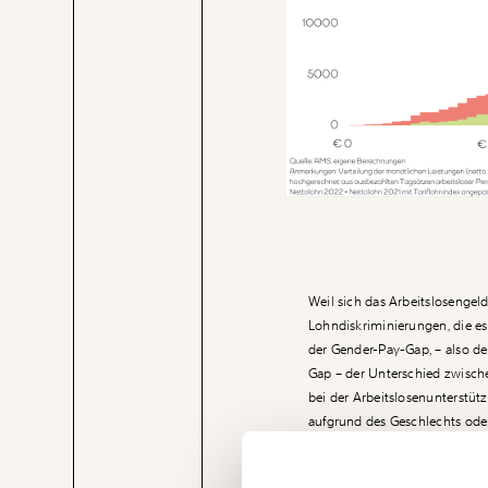
Weil sich das Arbeitslosengeld
Lohndiskriminierungen, die es
der Gender-Pay-Gap, – also d
Gap – der Unterschied zwisc
bei der Arbeitslosenunterstü
aufgrund des Geschlechts oder
Arbeitslosengeld an sie ausbez
Veränderung
einzementiert. Eine Frau ohne
beginnt mit Dir