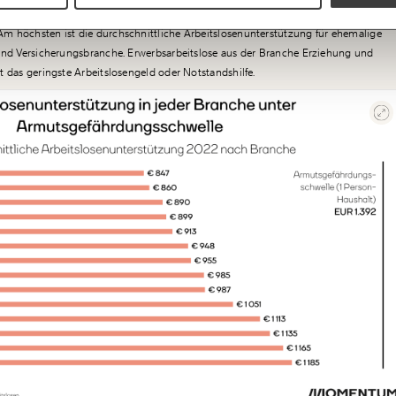
WEITER
Branchen liegt die durchschnittliche Arbeitslosenunterstützung unter der
m höchsten ist die durchschnittliche Arbeitslosenunterstützung für ehemalige
 und Versicherungsbranche. Erwerbsarbeitslose aus der Branche Erziehung und
t das geringste Arbeitslosengeld oder Notstandshilfe.