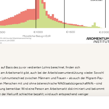
 auf Basis des zuvor verdienten Lohns berechnet, finden sich
 am Arbeitsmarkt gibt, auch bei der Arbeitslosenunterstützung wieder. Sowohl
er Lohnunterschied zwischen Männern und Frauen – als auch der Migrant-Pay-
hen Menschen mit und ohne österreichische
%%Staatsbürgerschaft%%
– sind
tzung bemerkbar. Wird eine Person am Arbeitsmarkt diskriminiert und bekommt
 der Herkunft schlechter bezahlt, wird auch entsprechend weniger
ahlt. Diskriminierung im Erwerbsleben wird in der Arbeitslosigkeit somit weiter
Ich werde Fördermitglied* …
 österreichischen Pass erhält im Durchschnitt eine um 22 Prozent geringere
!