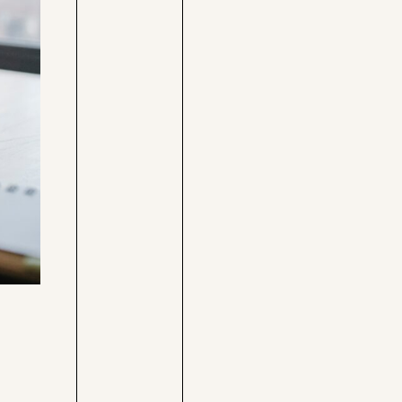
Care-
Pressebereich
Rechner
Jobs &
Befristungs-
Fellowships
Monitor
Pflegerechner
Parlagram