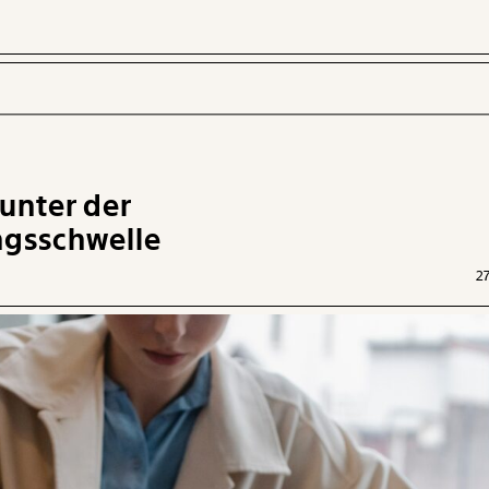
unter der
 INHALTE
gsschwelle
27