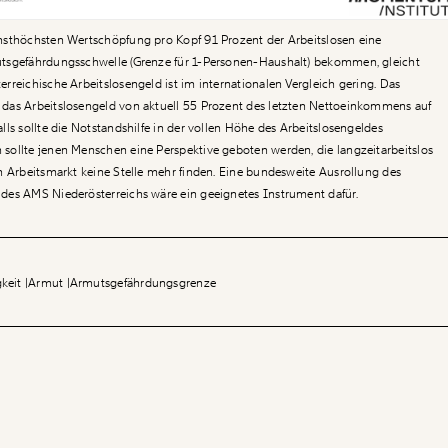
hsthöchsten Wertschöpfung pro Kopf 91 Prozent der Arbeitslosen eine
tsgefährdungsschwelle (Grenze für 1-Personen-Haushalt) bekommen, gleicht
rreichische Arbeitslosengeld ist im internationalen Vergleich gering. Das
das Arbeitslosengeld von aktuell 55 Prozent des letzten Nettoeinkommens auf
ls sollte die Notstandshilfe in der vollen Höhe des Arbeitslosengeldes
sollte jenen Menschen eine Perspektive geboten werden, die langzeitarbeitslos
n Arbeitsmarkt keine Stelle mehr finden. Eine bundesweite Ausrollung des
des AMS Niederösterreichs wäre ein geeignetes Instrument dafür.
gkeit
Armut
Armutsgefährdungsgrenze