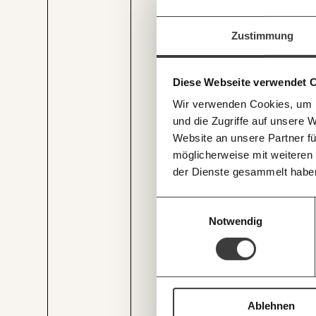
Arbeitslosenunterstützung als
Geschlechtsunterschied zurück
Immer au
Werde
Fördermitglied
und w
Zustimmung
Wirtschaft so gestalten, dass s
Laufenden
Recherchen sind für alle fre
Und das wird auch so bleiben
mit unsere
und unterstütze uns mit Dei
Diese Webseite verwendet 
E-Mail-Ne
Du überweist lieber direkt?
Wir verwenden Cookies, um I
Hier unsere IBAN: AT34 4
und die Zugriffe auf unsere 
Deine Spende absetzen:
Fr
Website an unsere Partner fü
möglicherweise mit weiteren
der Dienste gesammelt habe
Einwilligungsauswahl
Notwendig
JETZT
EINFAC
TEILEN.
Ablehnen
Und auch das Arbeiten in gut 