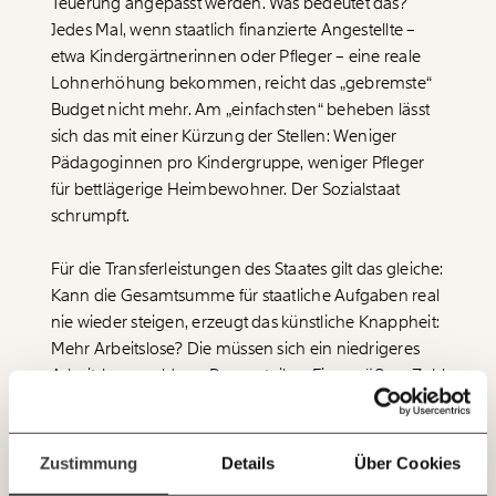
Teuerung angepasst werden. Was bedeutet das?
Jedes Mal, wenn staatlich finanzierte Angestellte –
etwa Kindergärtnerinnen oder Pfleger – eine reale
Veränderung
Lohnerhöhung bekommen, reicht das „gebremste“
beginnt mit Dir!
Budget nicht mehr. Am „einfachsten“ beheben lässt
sich das mit einer Kürzung der Stellen: Weniger
Pädagoginnen pro Kindergruppe, weniger Pfleger
Werde
und wir können gemeinsam
Fördermitglied
für bettlägerige Heimbewohner. Der Sozialstaat
unsere Wirtschaft so gestalten, dass sie für alle
funktioniert. Unsere Recherchen sind für alle frei im
schrumpft.
Netz. Unabhängig und werbefrei. Und das wird auch
so bleiben. Kämpf’ mit uns für den Fortschritt und
Für die Transferleistungen des Staates gilt das gleiche:
unterstütze uns mit Deinem Mitgliedsbeitrag.
Kann die Gesamtsumme für staatliche Aufgaben real
nie wieder steigen, erzeugt das künstliche Knappheit:
Du überweist lieber direkt?
Hier unsere IBAN: AT34 4300 0498 0007 6017
Mehr Arbeitslose? Die müssen sich ein niedrigeres
Immer auf dem
Arbeitslosengeld pro Person teilen. Eine größere Zahl
Deine Spende absetzen:
Fragen und Antworten.
an Mindestpensionisten ergibt eine Kürzung der
Laufenden bleiben
individuellen
Mindestpension
. Aktuell holt der Staat
mit unseren gratis
mindestens 600.000 Erwachsene und Kinder aus
Zustimmung
Details
Über Cookies
E-Mail-Newslettern!
der
%%Armutsgefährdung%%
in ein normales