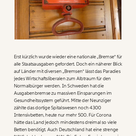
Paper der Woche
Kürzungslandkarte
Projekte
Erbschaftssteuer-Rechner
Koalitions-Kompass
Arbeitslosenrechner
Über uns
Care-Rechner
Erst kürzlich wurde wieder eine nationale „Bremse“ für
alle Staatsausgaben gefordert. Doch ein näherer Blick
Team
Befristungs-Monitor
auf Länder mit diversen „Bremsen“ lässt das Paradies
Jahresberichte
Pflegerechner
jedes Wirtschaftsliberalen zum Albtraum für den
Normalbürger werden. In Schweden hat die
Pressebereich
Parlagram
Ausgabenbremse zu massiven Einsparungen im
Jobs & Fellowships
Gesundheitssystem geführt. Mitte der Neunziger
zählte das dortige Spitalswesen noch 4300
Intensivbetten, heute nur mehr 500. Für Corona
hätte das Land jedoch mindestens dreimal so viele
Betten benötigt. Auch Deutschland hat eine strenge