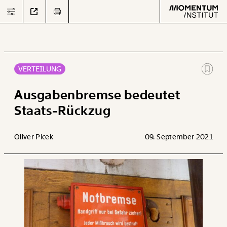
VERTEILUNG
Text
second
Ausgabenbremse bedeutet
Staats-Rückzug
Arbeit
Oliver Picek
09. September 2021
Verteilung
Klima
Datensätze