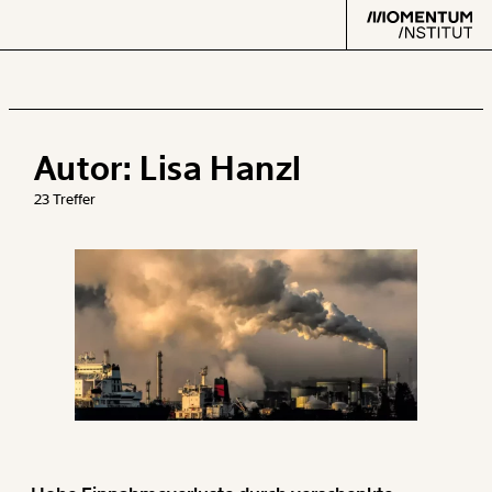
Autor:
Lisa Hanzl
Text
second
23 Treffer
Arbeit
Verteilung
Klima
Datensätze