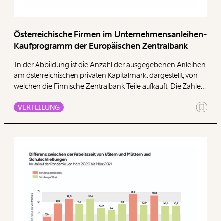
Österreichische Firmen im Unternehmensanleihen-
Kaufprogramm der Europäischen Zentralbank
In der Abbildung ist die Anzahl der ausgegebenen Anleihen
am österreichischen privaten Kapitalmarkt dargestellt, von
welchen die Finnische Zentralbank Teile aufkauft. Die Zahlen
in der Abbildung entsprechen einer Momentaufnahme des
VERTEILUNG
Auswertungszeitpunkts am 23.10.2020, die sich über die Zeit
langsam verändern können. Leseempfehlung: Wie „grün“
sind die EZB-Käufe
österreichischer Unternehmensanleihen?