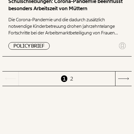
Schulschließungen: Corona-Pandemie beeinflusst
besonders Arbeitszeit von Müttern
Die Corona-Pandemie und die dadurch zusätzlich
notwendige Kinderbetreuung drohen jahrzehntelange
Fortschritte bei der Arbeitsmarktbeteiligung von Frauen
rückgängig zu machen. Bestehende Geschlechterrollen in
POLICY BRIEF
Bezug auf die Aufteilung von unbezahlter Arbeit in
Haushalten können dadurch verstärkt werden. Ein neuer
Policy Brief des Momentum Institut untersucht, wie sich die
Schulschließungen unterschiedlich auf die wöchentliche
Arbeitszeit von Frauen und Männern ausgewirkt hat. Die
1
2
Ergebnisse der Analyse werden in größerem Detail im
Working Paper Hanzl und Rehm (2021) diskutiert.