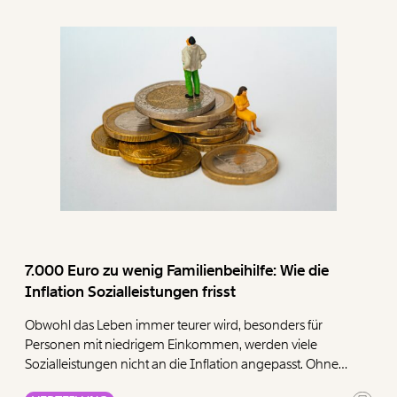
Steuerverschiebungstricks an Körperschaftsteuereinnahmen
fehlen. Der coronabedingte Wirtschaftseinbruch lässt die
Schätzung jedoch unsicherer als sonst ausfallen. Gerade für
die Zeit nach der Krise wird jedoch die Frage nach einem
fairen Beitrag aller in Österreich tätigen Unternehmen umso
relevanter. Ein erster Schritt hin zu mehr Transparenz kann
die verpflichtende länderweise Zuordnung und
Veröffentlichung von Umsatz-, Gewinn-, und
Beschäftigtenzahlen für jeden Konzern sein (Country-by-
Country Reporting).
7.000 Euro zu wenig Familienbeihilfe: Wie die
Inflation Sozialleistungen frisst
Obwohl das Leben immer teurer wird, besonders für
Personen mit niedrigem Einkommen, werden viele
Sozialleistungen nicht an die Inflation angepasst. Ohne
Ausgleich der Teuerung verlieren sie jedes Jahr ein weiteres