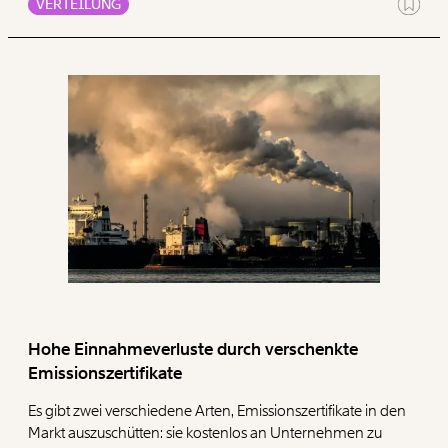
VERTEILUNG
Stück ihres realen Werts. Gerade die oft bedürftigen
Bezieher:innen dieser Sozialleistungen können den
schleichenden Verlust ihrer Kaufkraft nur schlecht verkraften.
Sie können sich heute weniger Güter und Dienstleistungen
leisten als noch vor ein paar Jahren.
Hohe Einnahmeverluste durch verschenkte
Emissionszertifikate
Es gibt zwei verschiedene Arten, Emissionszertifikate in den
Markt auszuschütten: sie kostenlos an Unternehmen zu