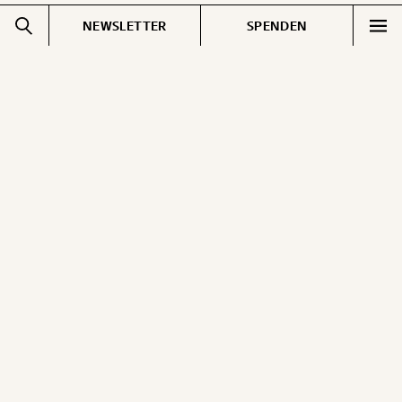
NEWSLETTER
SPENDEN
Impressum
Pressebereich
Datenschutz
Jobs & Fellowships