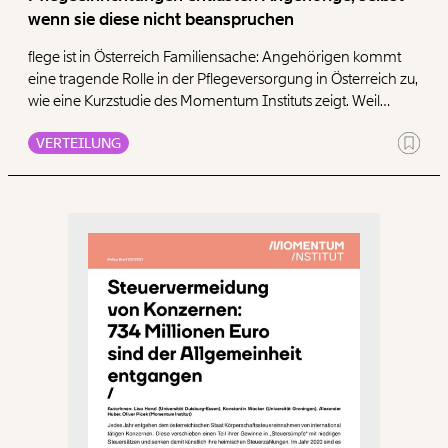
wenn sie diese nicht beanspruchen
flege ist in Österreich Familiensache: Angehörigen kommt
eine tragende Rolle in der Pflegeversorgung in Österreich zu,
wie eine Kurzstudie des Momentum Instituts zeigt. Weil
Pflege eine körperlich wie auch emotional anstrengende
VERTEILUNG
Arbeit ist, sind pflegende Angehörige häufig überbelastet.
Hochqualitative externe Pflegedienstleistungen können
Angehörige entlasten, selbst wenn diese nicht in Anspruch
genommen werden.