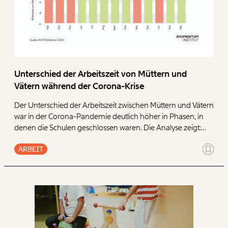
Unterschied der Arbeitszeit von Müttern und
Vätern während der Corona-Krise
Der Unterschied der Arbeitszeit zwischen Müttern und Vätern
war in der Corona-Pandemie deutlich höher in Phasen, in
denen die Schulen geschlossen waren. Die Analyse zeigt:
Mütter haben ihre Arbeitszeit wegen der
ARBEIT
Schulschließungen reduziert, während die Arbeitszeit von
Vätern nach der ersten Schockphase weitgehend
unverändert blieb. Leseempfehlung: Schulen zu, Schulen auf:
Wie Schließungen besonders die Arbeitszeit von Müttern
beeinflussen