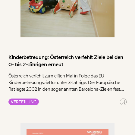
Kinderbetreuung: Österreich verfehlt Ziele bei den
0- bis 2-Jährigen erneut
Österreich verfehlt zum elften Mal in Folge das EU-
Kinderbetreuungsziel für unter 3-Jährige. Der Europäische
Rat legte 2002 in den sogenannten Barcelona-Zielen fest,
dass sich in EU-Ländern bis 2010 ein Drittel der Kinder unter
VERTEILUNG
drei und 90% der Kinder zwischen drei und fünf Jahren in
formeller Kinderbetreuung befinden sollen. Hauptziel der EU
ist dabei die Bereitstellung von leistbaren hochqualitativen
Betreuungseinrichtungen für Kinder jeden Alters, die in
weiterer Folge Müttern die Teilnahme am Erwerbsleben