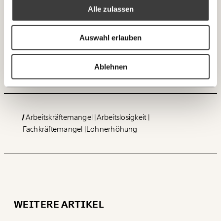
Alle zulassen
Unternehmen.
Ich spende einmalig
Auswahl erlauben
20€
40€
Ich bin einverstanden, einen regelmäßigen Newsletter zu erhalten.
Mehr Informationen:
Datenschutz.
Dieser Text erschien zunächst als Gastkommentar in
60€
100€
Ablehnen
der
Wiener Zeitung
.
ANMELDEN
150€
€
Arbeitskräftemangel
Arbeitslosigkeit
Ich möchte meine Spende verschenken.
Du erhältst eine E-Mail mit deiner
Fachkräftemangel
Lohnerhöhung
Geschenkurkunde im PDF-Format, welche Du
ausdrucken oder weiterleiten und verschenken
kannst.
WEITER
WEITERE ARTIKEL
1/3