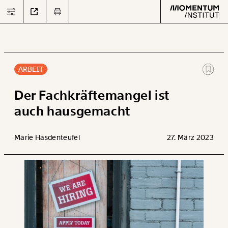
ARBEIT
Text
second
Der Fachkräftemangel ist
auch hausgemacht
Arbeit
Marie Hasdenteufel
27. März 2023
Verteilung
Klima
Datensätze