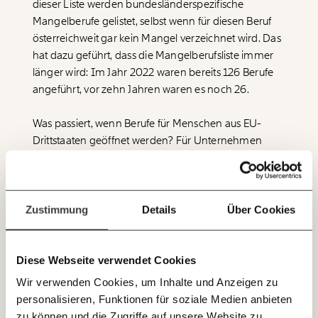
dieser Liste werden bundesländerspezifische
Werde
und wir können gemeinsam
Mangelberufe gelistet, selbst wenn für diesen Beruf
Fördermitglied
unsere Wirtschaft so gestalten, dass sie für alle
österreichweit gar kein Mangel verzeichnet wird. Das
funktioniert. Unsere Recherchen sind für alle frei im
hat dazu geführt, dass die Mangelberufsliste immer
Netz. Unabhängig und werbefrei. Und das wird auch
länger wird: Im Jahr 2022 waren bereits 126 Berufe
so bleiben. Kämpf’ mit uns für den Fortschritt und
angeführt, vor zehn Jahren waren es noch 26.
unterstütze uns mit Deinem Mitgliedsbeitrag.
Du überweist lieber direkt?
Was passiert, wenn Berufe für Menschen aus EU-
Hier unsere IBAN: AT34 4300 0498 0007 6017
Drittstaaten geöffnet werden? Für Unternehmen
Immer auf dem
vergrößert sich der Pool an möglichen Arbeitskräften
Deine Spende absetzen:
Fragen und Antworten.
Laufenden bleiben
schlagartig. Gleichzeitig werden Unternehmen vom
Verbesserungsdruck befreit, ihre Stellen attraktiver zu
mit unseren gratis
gestalten. Das Zusammenspiel von Angebot und
Zustimmung
Details
Über Cookies
E-Mail-Newslettern!
Nachfrage greift normalerweise auch am
Arbeitsmarkt: In der Theorie führt ein geringes
Arbeitskräfteangebot bei großer Nachfrage zu
Diese Webseite verwendet Cookies
JETZT
steigenden Löhnen. Ein Blick auf die
Wir verwenden Cookies, um Inhalte und Anzeigen zu
EINFACH
Lohnentwicklung der sogenannten Mangelberufe
personalisieren, Funktionen für soziale Medien anbieten
TEILEN.
lässt aber erkennen: Da tut sich nix. In den
zu können und die Zugriffe auf unsere Website zu