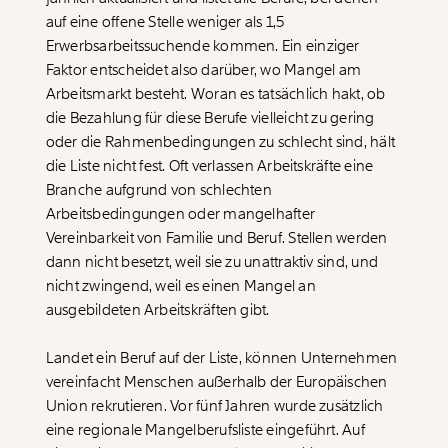
auf eine offene Stelle weniger als 1,5
Erwerbsarbeitssuchende kommen. Ein einziger
Faktor entscheidet also darüber, wo Mangel am
Arbeitsmarkt besteht. Woran es tatsächlich hakt, ob
die Bezahlung für diese Berufe vielleicht zu gering
oder die Rahmenbedingungen zu schlecht sind, hält
die Liste nicht fest. Oft verlassen Arbeitskräfte eine
Branche aufgrund von schlechten
Arbeitsbedingungen oder mangelhafter
Vereinbarkeit von Familie und Beruf. Stellen werden
dann nicht besetzt, weil sie zu unattraktiv sind, und
nicht zwingend, weil es einen Mangel an
ausgebildeten Arbeitskräften gibt.
Landet ein Beruf auf der Liste, können Unternehmen
vereinfacht Menschen außerhalb der Europäischen
Veränderung
Union rekrutieren. Vor fünf Jahren wurde zusätzlich
beginnt mit Dir!
eine regionale Mangelberufsliste eingeführt. Auf