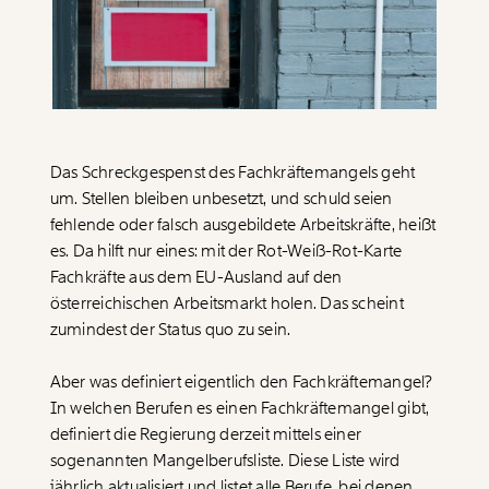
Paper der Woche
Kürzungslandkarte
Projekte
Erbschaftssteuer-Rechner
Koalitions-Kompass
Arbeitslosenrechner
Das Schreckgespenst des Fachkräftemangels geht
Über uns
Care-Rechner
um. Stellen bleiben unbesetzt, und schuld seien
fehlende oder falsch ausgebildete Arbeitskräfte, heißt
Team
Befristungs-Monitor
es. Da hilft nur eines: mit der Rot-Weiß-Rot-Karte
Jahresberichte
Fachkräfte aus dem EU-Ausland auf den
Pflegerechner
österreichischen Arbeitsmarkt holen. Das scheint
Pressebereich
Parlagram
zumindest der Status quo zu sein.
Jobs & Fellowships
Aber was definiert eigentlich den Fachkräftemangel?
In welchen Berufen es einen Fachkräftemangel gibt,
definiert die Regierung derzeit mittels einer
sogenannten Mangelberufsliste. Diese Liste wird
jährlich aktualisiert und listet alle Berufe, bei denen