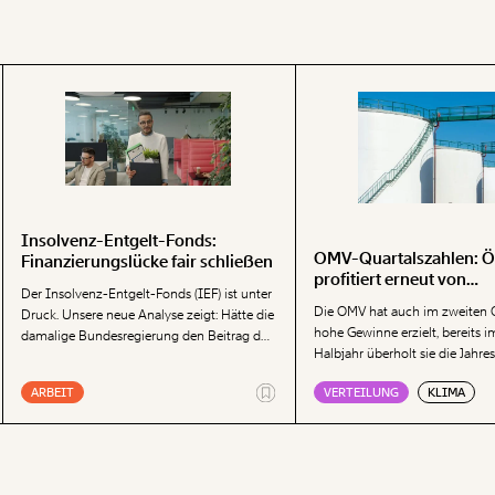
Insolvenz-Entgelt-Fonds:
OMV-Quartalszahlen: Ö
Finanzierungslücke fair schließen
profitiert erneut von
Der Insolvenz-Entgelt-Fonds (IEF) ist unter
geopolitischen Krisen
Die OMV hat auch im zweiten 
Druck. Unsere neue Analyse zeigt: Hätte die
hohe Gewinne erzielt, bereits i
damalige Bundesregierung den Beitrag der
Halbjahr überholt sie die Jahr
Unternehmen zum Fonds 2022 nicht
den Vorjahren. Geopolitische K
halbiert, wären heute deutlich mehr
ARBEIT
VERTEILUNG
KLIMA
weiterhin für hohe Gewinne im
Reserven vorhanden. Um den Fonds
Gasgeschäft, wie das Momentum
langfristig abzusichern, präsentieren wir vier
einer Aussendung zeigt. Besonde
Ansatzpunkte.
sind erneut die Raffinerie-Marg
zeigt die Denkfabrik, wie seit 