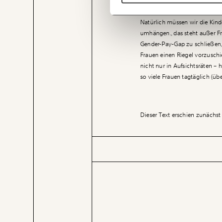
Gaps angehen müssen, nicht n
schließt, braucht es jetzt Lös
Natürlich müssen wir die Kin
umhängen., das steht außer Fr
Gender-Pay-Gap zu schließen, l
Frauen einen Riegel vorzusch
nicht nur in Aufsichtsräten –
so viele Frauen tagtäglich (üb
Dieser Text erschien zunächst 