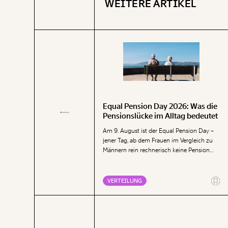
WEITERE ARTIKEL
Equal Pension Day 2026: Was die
Pensionslücke im Alltag bedeutet
ein Geschlecht
Am 9. August ist der Equal Pension Day –
dget belastet Frauen stärker als
jener Tag, ab dem Frauen im Vergleich zu
 zwar dort, wo es am meisten
Männern rein rechnerisch keine Pension
 verfügbaren Einkommen.
mehr bis zum Jahresende erhalten. Die
Analyse zeigt, dass Frauen mit ihren
geringen Pensionen deutlich mehr für die
NG
VERTEILUNG
Deckung der Grundbedürfnisse Wohnen,
Ernährung, Energie und Gesundheit
ausgeben müssen als Männer.