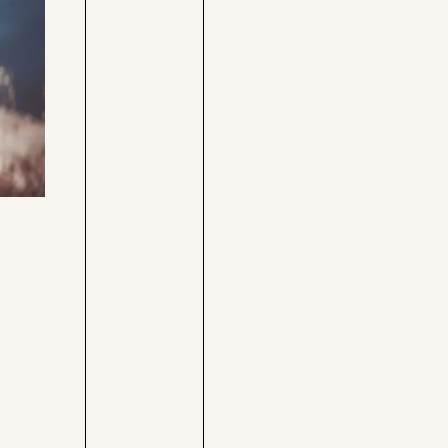
Care-
Pressebereich
Rechner
Jobs &
Befristungs-
Fellowships
Monitor
Pflegerechner
Parlagram