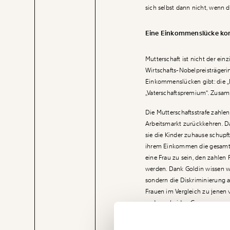
sich selbst dann nicht, wenn d
Eine Einkommenslücke kom
Mutterschaft ist nicht der ein
Wirtschafts-Nobelpreisträgerin 
Einkommenslücken gibt: die „Mu
„Vaterschaftspremium“. Zusam
Die Mutterschaftsstrafe zahlen
Arbeitsmarkt zurückkehren. D
sie die Kinder zuhause schupft
ihrem Einkommen die gesamte F
eine Frau zu sein, den zahlen 
werden. Dank Goldin wissen wir
sondern die Diskriminierung a
Frauen im Vergleich zu jenen v
anderen beiden Gaps.
Veränderung
beginnt mit Dir
Auch in Österreich ist der