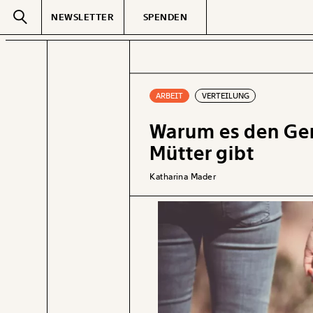
NEWSLETTER
SPENDEN
Text
second
ARBEIT
VERTEILUNG
Warum es den Gen
GEMERKTE
Mütter gibt
Katharina Mader