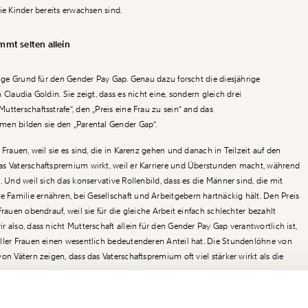
ie Kinder bereits erwachsen sind.
mt selten allein
zige Grund für den
Gender Pay Gap
. Genau dazu forscht die diesjährige
Claudia Goldin. Sie zeigt, dass es nicht eine, sondern gleich drei
tterschaftsstrafe“, den „Preis eine Frau zu sein“ and das
men bilden sie den „Parental Gender Gap“.
 Frauen, weil sie es sind, die in Karenz gehen und danach in Teilzeit auf den
as Vaterschaftspremium wirkt, weil er Karriere und Überstunden macht, während
. Und weil sich das konservative Rollenbild, dass es die Männer sind, die mit
amilie ernähren, bei Gesellschaft und Arbeitgebern hartnäckig hält. Den Preis
Frauen obendrauf, weil sie für die gleiche Arbeit einfach schlechter bezahlt
 also, dass nicht Mutterschaft allein für den
Gender Pay Gap
verantwortlich ist,
ller Frauen einen wesentlich bedeutenderen Anteil hat. Die Stundenlöhne von
on Vätern zeigen, dass das Vaterschaftspremium oft viel stärker wirkt als die
Ich werde Fördermitglied* …
!
Gender Pay Gap
nicht ausschließlich ein Mutterschafts-Gap