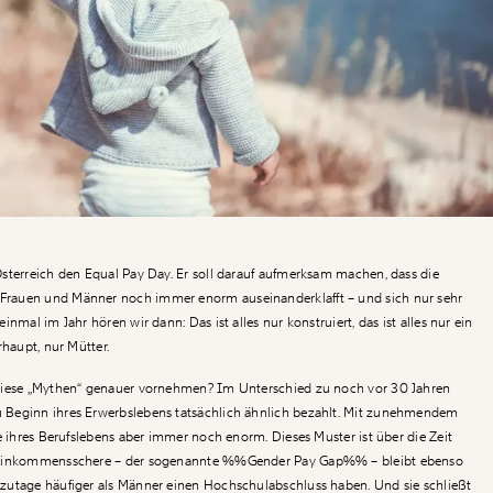
sterreich den Equal Pay Day. Er soll darauf aufmerksam machen, dass die
rauen und Männer noch immer enorm auseinanderklafft – und sich nur sehr
nmal im Jahr hören wir dann: Das ist alles nur konstruiert, das ist alles nur ein
rhaupt, nur Mütter.
diese „Mythen“ genauer vornehmen? Im Unterschied zu noch vor 30 Jahren
Beginn ihres Erwerbslebens tatsächlich ähnlich bezahlt. Mit zunehmendem
e ihres Berufslebens aber immer noch enorm. Dieses Muster ist über die Zeit
 Einkommensschere – der sogenannte
%%Gender Pay Gap%%
– bleibt ebenso
zutage häufiger als Männer einen Hochschulabschluss haben. Und sie schließt