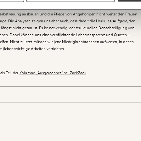
ur einen. Damit sich der
Gender Pay Gap
nicht erst für unsere Enkelkinder
WEITER
ungen:
derbetreuung ausbauen und die Pflege von Angehörigen nicht weiter den Frauen
age. Die Analysen zeigen uns aber auch, dass damit die Herkules-Aufgabe, den
ängst nicht getan ist. Es ist notwendig, der strukturellen Benachteiligung von
ieben. Dabei können uns eine verpflichtende Lohntransparenz und Quoten –
 helfen. Nicht zuletzt müssen wir jene Niedriglohnbranchen aufwerten, in denen
er-)lebenswichtige Arbeiten verrichten.
als Teil der
Kolumne „Ausgerechnet“ bei ZackZack
.