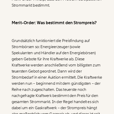
Strommarkt bestimmt.
Merit-Order: Was bestimmt den Strompreis?
Grundsätzlich funktioniert die Preisfindung auf
Strombörsen so: Energieerzeuger (sowie
Spekulanten und Händler auf den Energiebörsen)
geben Gebote für ihre Kraftwerke ab. Diese
Kraftwerke werden anschließend vom billigsten zum
teuersten Gebot geordnet. Dann wird der
Strombedarf in einer Auktion ermittelt. Die Kraftwerke
Veränderung
werden nun – beginnend mit dem günstigsten – der
Reihe nach zugeschalten. Das teuerste noch
beginnt mit Dir!
nachgefragte Kraftwerk bestimmt den Preis für den
gesamten Strommarkt. In der Regel handelt es sich
Werde
und wir können gemeinsam
Fördermitglied
dabei um ein Gaskraftwerk – der Strompreis hängt
unsere Wirtschaft so gestalten, dass sie für alle