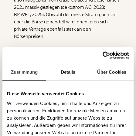
also maßgeblich vom Gaspreis ab, und dieser ist seit
funktioniert. Unsere Recherchen sind für alle frei im
2021 massiv gestiegen (oekostrom AG, 2023;
Netz. Unabhängig und werbefrei. Und das wird auch
BMWET, 2025). Obwohl der meiste Strom gar nicht
so bleiben. Kämpf’ mit uns für den Fortschritt und
über die Börse gehandelt wird, orientieren sich
unterstütze uns mit Deinem Mitgliedsbeitrag.
private Verträge ebenfalls stark an den
Du überweist lieber direkt?
Börsenpreisen.
Hier unsere IBAN: AT34 4300 0498 0007 6017
Immer auf dem
Deine Spende absetzen:
Fragen und Antworten.
Laufenden bleiben
mit unseren gratis
Zustimmung
Details
Über Cookies
E-Mail-Newslettern!
Diese Webseite verwendet Cookies
JETZT
Wir verwenden Cookies, um Inhalte und Anzeigen zu
EINFACH
personalisieren, Funktionen für soziale Medien anbieten
TEILEN.
zu können und die Zugriffe auf unsere Website zu
analysieren. Außerdem geben wir Informationen zu Ihrer
Verwendung unserer Website an unsere Partner für