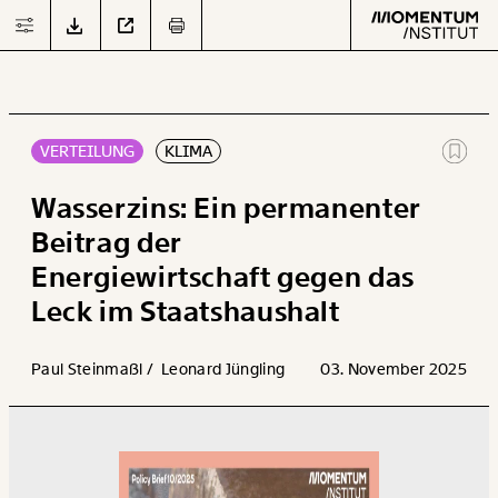
JETZT
DOWNLOADEN
VERTEILUNG
KLIMA
Text
second
Wasserzins: Ein permanenter
Beitrag der
Energiewirtschaft gegen das
Arbeit
Leck im Staatshaushalt
Verteilung
Paul Steinmaßl /
Leonard Jüngling
03. November 2025
Klima
Datensätze