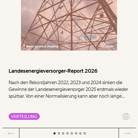
Landesenergieversorger-Report 2026
Nach den Rekordjahren 2022, 2023 und 2024 sinken die
Gewinne der Landesenergieversorger 2025 erstmals wieder
spürbar. Von einer Normalisierung kann aber noch lange
keine Rede sein. Unsere Auswertung zeigt: Die neun
Landesenergieversorger schreiben 2025 zusammen rund
2,0 Milliarden Euro Gewinn. Im Durchschnitt der vier Jahre
VERTEILUNG
vor der Energiekrise, also von 2018 bis 2021, lagen ihre
Gewinne bei rund 1,0 Milliarden Euro. Damit bleiben für
2025 insgesamt 987 Millionen Euro Übergewinn übrig. Seit