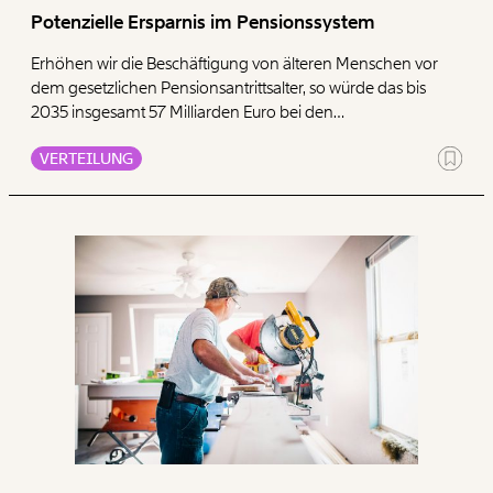
Potenzielle Ersparnis im Pensionssystem
Erhöhen wir die Beschäftigung von älteren Menschen vor
dem gesetzlichen Pensionsantrittsalter, so würde das bis
2035 insgesamt 57 Milliarden Euro bei den
Pensionsausgaben einsparen. Wird das Pensionsantrittsalter
VERTEILUNG
an die Lebenserwartung gekoppelt, können hingegen nur
Einsparungen von etwa 17 Milliarden Euro bis 2035 erzielt
werden.