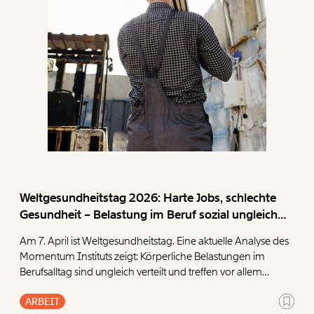
Paper der Woche
Kürzungslandkarte
Projekte
Erbschaftssteuer-Rechner
Koalitions-Kompass
Arbeitslosenrechner
Über uns
Care-Rechner
Team
Befristungs-Monitor
Jahresberichte
Pflegerechner
Weltgesundheitstag 2026: Harte Jobs, schlechte
Pressebereich
Parlagram
Gesundheit – Belastung im Beruf sozial ungleich
verteilt
Jobs & Fellowships
Am 7. April ist Weltgesundheitstag. Eine aktuelle Analyse des
Momentum Instituts zeigt: Körperliche Belastungen im
Berufsalltag sind ungleich verteilt und treffen vor allem
Menschen mit niedrigerem Bildungsabschluss. Gleichzeitig
ARBEIT
steigen die Krankenstände mit dem Alter deutlich an. Wer