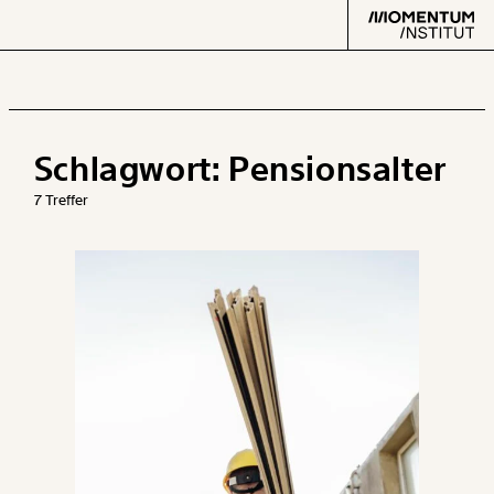
Schlagwort:
Pensionsalter
Text
second
7 Treffer
Arbeit
Verteilung
Klima
Datensätze