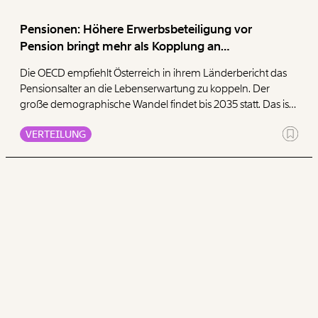
Pensionen: Höhere Erwerbsbeteiligung vor
Pension bringt mehr als Kopplung an
Lebenserwartung
Die OECD empfiehlt Österreich in ihrem Länderbericht das
Pensionsalter an die Lebenserwartung zu koppeln. Der
große demographische Wandel findet bis 2035 statt. Das ist
auch der Zeitraum, in dem aufgrund von Baby-Boomer-
VERTEILUNG
Pensionierungswellen die größten Anstiege bei den
Pensionsausgaben auf uns zukommen. Erhöhen wir die
Beschäftigung von älteren Menschen vor dem gesetzlichen
Pensionsantrittsalter, so würde das bis 2035 insgesamt 57
Milliarden Euro bei den Pensionsausgaben einsparen.