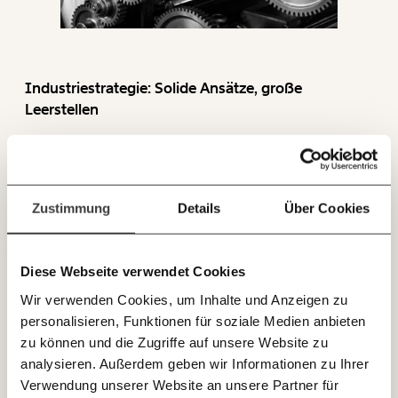
funktioniert. Unsere Recherchen sind für alle frei im
Netz. Unabhängig und werbefrei. Und das wird auch
so bleiben. Kämpf’ mit uns für den Fortschritt und
unterstütze uns mit Deinem Mitgliedsbeitrag.
Industriestrategie: Solide Ansätze, große
Du überweist lieber direkt?
Leerstellen
Hier unsere IBAN: AT34 4300 0498 0007 6017
Immer auf dem
Die Bundesregierung hat ihre Industriestrategie vorgestellt
Deine Spende absetzen:
Fragen und Antworten.
Laufenden bleiben
und legt damit erstmals einen umfassenden
industriepolitischen Rahmen vor. Doch wer genauer
mit unseren gratis
hinschaut, merkt schnell: Neben sinnvollen Ansätzen klaffen
Zustimmung
Details
Über Cookies
E-Mail-Newslettern!
VERTEILUNG
dort, wo es strategisch teuer und politisch heikel wird,
auffällige Lücken.
Diese Webseite verwendet Cookies
JETZT
Wir verwenden Cookies, um Inhalte und Anzeigen zu
EINFACH
personalisieren, Funktionen für soziale Medien anbieten
TEILEN.
zu können und die Zugriffe auf unsere Website zu
analysieren. Außerdem geben wir Informationen zu Ihrer
Verwendung unserer Website an unsere Partner für