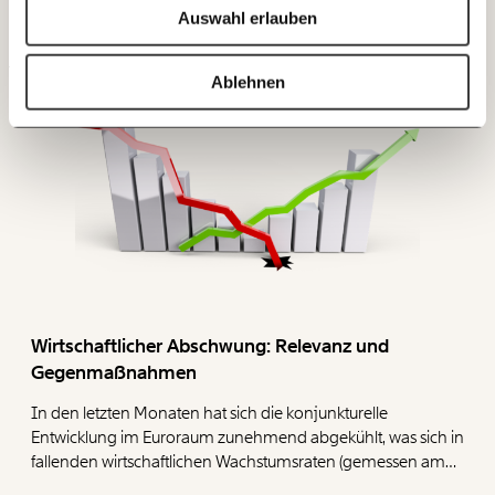
Auswahl erlauben
20€
40€
VERTEILUNG
Ich bin einverstanden, einen regelmäßigen Newsletter zu erhalten.
Mehr Informationen:
Datenschutz.
60€
100€
Ablehnen
ANMELDEN
150€
€
Ich möchte meine Spende verschenken.
Du erhältst eine E-Mail mit deiner
Geschenkurkunde im PDF-Format, welche Du
ausdrucken oder weiterleiten und verschenken
kannst.
Wirtschaftlicher Abschwung: Relevanz und
WEITER
Gegenmaßnahmen
1/3
In den letzten Monaten hat sich die konjunkturelle
Entwicklung im Euroraum zunehmend abgekühlt, was sich in
fallenden wirtschaftlichen Wachstumsraten (gemessen am
Bruttoinlandsprodukt) niederschlägt. Die deutsche Wirtschaft