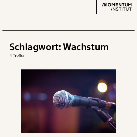
Schlagwort:
Wachstum
Text
second
4 Treffer
Arbeit
Verteilung
Klima
Datensätze