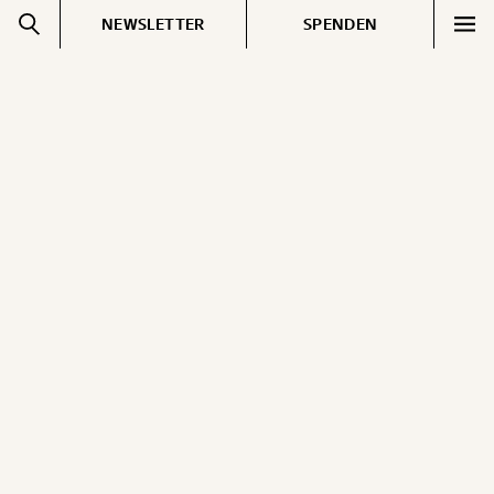
NEWSLETTER
SPENDEN
Impressum
Pressebereich
Datenschutz
Jobs & Fellowships
Cookie Einstellungen
Gemerkte Inhalte