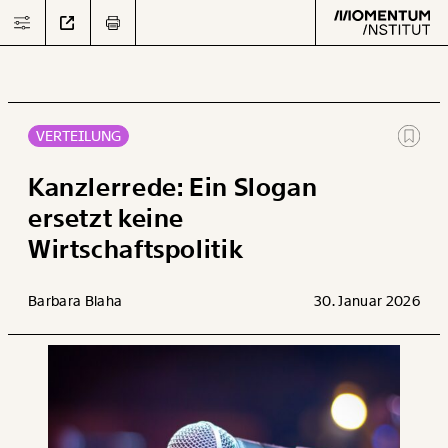
VERTEILUNG
Text
second
Kanzlerrede: Ein Slogan
ersetzt keine
Wirtschaftspolitik
Arbeit
Verteilung
Barbara Blaha
30. Januar 2026
Klima
Datensätze