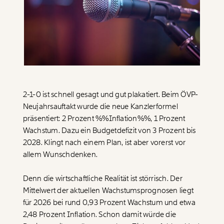
Paper der Woche
Kürzungslandkarte
Projekte
Erbschaftssteuer-Rechner
Koalitions-Kompass
Arbeitslosenrechner
Über uns
Care-Rechner
2-1-0 ist schnell gesagt und gut plakatiert. Beim ÖVP-
Neujahrsauftakt wurde die neue Kanzlerformel
Team
Befristungs-Monitor
präsentiert: 2 Prozent %%Inflation%%, 1 Prozent
Jahresberichte
Pflegerechner
Wachstum. Dazu ein Budgetdefizit von 3 Prozent bis
2028. Klingt nach einem Plan, ist aber vorerst vor
Pressebereich
Parlagram
allem Wunschdenken.
Jobs & Fellowships
Denn die wirtschaftliche Realität ist störrisch. Der
Mittelwert der aktuellen Wachstumsprognosen liegt
für 2026 bei rund 0,93 Prozent Wachstum und etwa
2,48 Prozent Inflation. Schon damit würde die