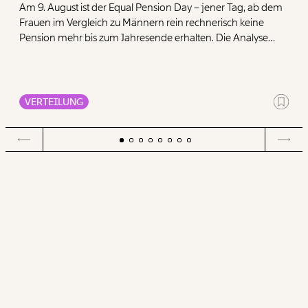
Am 9. August ist der Equal Pension Day – jener Tag, ab dem
Frauen im Vergleich zu Männern rein rechnerisch keine
Pension mehr bis zum Jahresende erhalten. Die Analyse
zeigt, dass Frauen mit ihren geringen Pensionen deutlich
mehr für die Deckung der Grundbedürfnisse Wohnen,
Ernährung, Energie und Gesundheit ausgeben müssen als
Männer.
VERTEILUNG