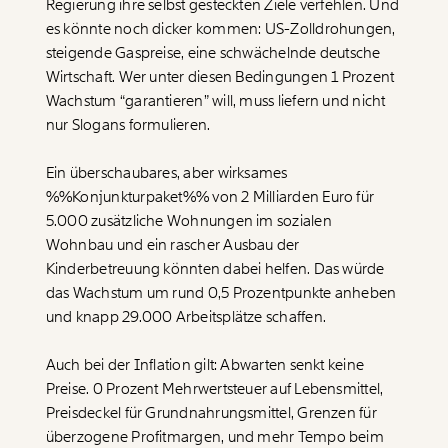
Regierung ihre selbst gesteckten Ziele verfehlen. Und
es könnte noch dicker kommen: US-Zolldrohungen,
steigende Gaspreise, eine schwächelnde deutsche
Wirtschaft. Wer unter diesen Bedingungen 1 Prozent
Wachstum “garantieren” will, muss liefern und nicht
nur Slogans formulieren.
Ein überschaubares, aber wirksames
%%Konjunkturpaket%% von 2 Milliarden Euro für
Veränderung
5.000 zusätzliche Wohnungen im sozialen
Wohnbau und ein rascher Ausbau der
beginnt mit Dir!
Kinderbetreuung könnten dabei helfen. Das würde
das Wachstum um rund 0,5 Prozentpunkte anheben
Werde
und wir können gemeinsam
Fördermitglied
und knapp 29.000 Arbeitsplätze schaffen.
unsere Wirtschaft so gestalten, dass sie für alle
funktioniert. Unsere Recherchen sind für alle frei im
Auch bei der Inflation gilt: Abwarten senkt keine
Netz. Unabhängig und werbefrei. Und das wird auch
so bleiben. Kämpf’ mit uns für den Fortschritt und
Preise. 0 Prozent Mehrwertsteuer auf Lebensmittel,
unterstütze uns mit Deinem Mitgliedsbeitrag.
Preisdeckel für Grundnahrungsmittel, Grenzen für
überzogene Profitmargen, und mehr Tempo beim
Du überweist lieber direkt?