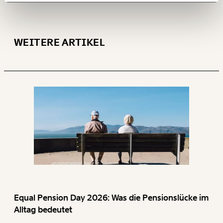
150€
€
Ich möchte meine Spende verschenken.
WEITERE ARTIKEL
Du erhältst eine E-Mail mit deiner
Geschenkurkunde im PDF-Format, welche Du
ausdrucken oder weiterleiten und verschenken
kannst.
WEITER
1/3
Equal Pension Day 2026: Was die Pensionslücke im
Alltag bedeutet