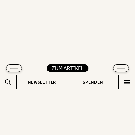
ZUM ARTIKEL
ZUM ARTIKEL
NEWSLETTER
SPENDEN