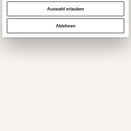
und haben einen schlechteren Gesundheitszustand als
Auswahl erlauben
20€
40€
Ich bin einverstanden, einen regelmäßigen Newsletter zu erhalten.
einkommensstärkere.
Mehr Informationen:
Datenschutz.
60€
100€
Ablehnen
ANMELDEN
150€
€
Ich möchte meine Spende verschenken.
Du erhältst eine E-Mail mit deiner
Geschenkurkunde im PDF-Format, welche Du
ausdrucken oder weiterleiten und verschenken
kannst.
WEITER
1/3