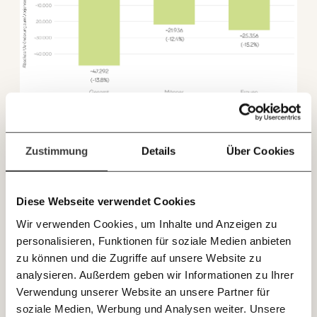
Netz. Unabhängig und werbefrei. Und das wird auch
so bleiben. Kämpf’ mit uns für den Fortschritt und
unterstütze uns mit Deinem Mitgliedsbeitrag.
Du überweist lieber direkt?
Hier unsere IBAN: AT34 4300 0498 0007 6017
Immer auf dem
Deine Spende absetzen:
Fragen und Antworten.
Laufenden bleiben
Auch die Langzeitarbeitslosigkeit nimmt weiterhin ab.
mit unseren gratis
Zwar liegt ihr Niveau mittlerweile unter dem Wert vor
Zustimmung
Details
Über Cookies
E-Mail-Newslettern!
Pandemie-Beginn, dennoch sind weiterhin 118.858
Menschen in Österreich länger als ein Jahr ohne Job.
Diese Webseite verwendet Cookies
JETZT
Wir verwenden Cookies, um Inhalte und Anzeigen zu
EINFACH
personalisieren, Funktionen für soziale Medien anbieten
TEILEN.
zu können und die Zugriffe auf unsere Website zu
analysieren. Außerdem geben wir Informationen zu Ihrer
Verwendung unserer Website an unsere Partner für
E-Mail
Whatsapp
soziale Medien, Werbung und Analysen weiter. Unsere
Newsletter des Momentum Instituts