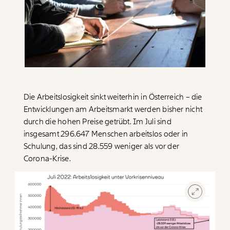
Paper der Woche
Kürzungslandkarte
Projekte
Erbschaftssteuer-Rechner
Koalitions-Kompass
Arbeitslosenrechner
Über uns
Care-Rechner
Die Arbeitslosigkeit sinkt weiterhin in Österreich – die
Entwicklungen am Arbeitsmarkt werden bisher nicht
Team
Befristungs-Monitor
durch die hohen Preise getrübt. Im Juli sind
Jahresberichte
Pflegerechner
insgesamt 296.647 Menschen arbeitslos oder in
Schulung, das sind 28.559 weniger als vor der
Pressebereich
Parlagram
Corona-Krise.
Jobs & Fellowships