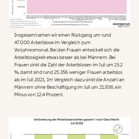
Insgesamt sehen wir einen Rückgang um rund
47.000 Arbeitslose im Vergleich zum
Vorjahresmonat. Bei den Frauen entwickelt sich die
Arbeitslosigkeit etwas besser als bei Männern. Bei
Frauen sinkt die Zahl der Arbeitslosen im Juli um 15.2
%, damit sind rund 25.356 weniger Frauen arbeitslos
als im Juli 2021. Im Vergleich dazu sinkt die Anzahl an
Männern ohne Beschäftigung im Juli um 21.936, ein
Veränderung
Minus von 12.4 Prozent.
beginnt mit Dir!
Werde
und wir können gemeinsam
Fördermitglied
unsere Wirtschaft so gestalten, dass sie für alle
funktioniert. Unsere Recherchen sind für alle frei im