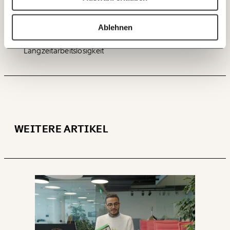
Ich bin einverstanden, einen regelmäßigen Newsletter zu erhalten.
Mehr Informationen:
Datenschutz.
60€
100€
Ablehnen
Arbeitslosigkeit
Arbeitsmarkt
ANMELDEN
150€
€
Langzeitarbeitslosigkeit
Ich möchte meine Spende verschenken.
Du erhältst eine E-Mail mit deiner
Geschenkurkunde im PDF-Format, welche Du
ausdrucken oder weiterleiten und verschenken
kannst.
WEITERE ARTIKEL
WEITER
1/3