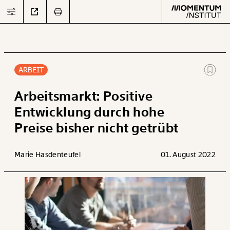
ARBEIT
Text
second
Arbeitsmarkt: Positive
Entwicklung durch hohe
Preise bisher nicht getrübt
Arbeit
Verteilung
Marie Hasdenteufel
01. August 2022
Klima
Datensätze