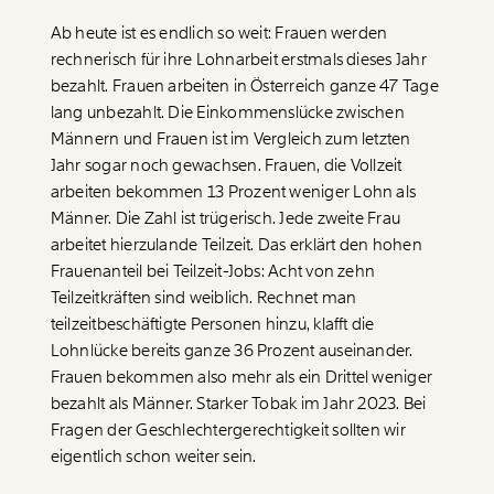
Paper der Woche
Kürzungslandkarte
Ab heute ist es endlich so weit: Frauen werden
Projekte
rechnerisch für ihre Lohnarbeit erstmals dieses Jahr
Erbschaftssteuer-Rechner
bezahlt. Frauen arbeiten in Österreich ganze 47 Tage
Koalitions-Kompass
lang unbezahlt. Die Einkommenslücke zwischen
Männern und Frauen ist im Vergleich zum letzten
Arbeitslosenrechner
Jahr sogar noch gewachsen. Frauen, die Vollzeit
arbeiten bekommen 13 Prozent weniger Lohn als
Über uns
Care-Rechner
Männer. Die Zahl ist trügerisch. Jede zweite Frau
Team
Befristungs-Monitor
arbeitet hierzulande Teilzeit. Das erklärt den hohen
Frauenanteil bei Teilzeit-Jobs: Acht von zehn
Jahresberichte
Pflegerechner
Teilzeitkräften sind weiblich. Rechnet man
Pressebereich
Parlagram
teilzeitbeschäftigte Personen hinzu, klafft die
Lohnlücke bereits ganze 36 Prozent auseinander.
Jobs & Fellowships
Frauen bekommen also mehr als ein Drittel weniger
bezahlt als Männer. Starker Tobak im Jahr 2023. Bei
Fragen der Geschlechtergerechtigkeit sollten wir
Veränderung
eigentlich schon weiter sein.
beginnt mit Dir!