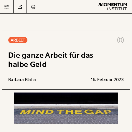
ARBEIT
Text
second
Die ganze Arbeit für das
halbe Geld
Arbeit
Barbara Blaha
16. Februar 2023
Verteilung
Klima
Datensätze