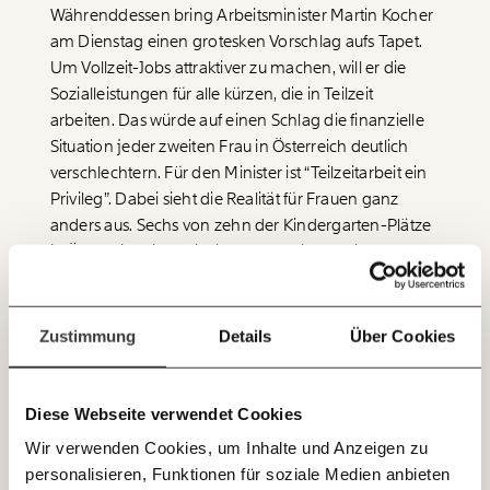
Währenddessen bring Arbeitsminister Martin Kocher
am Dienstag einen grotesken Vorschlag aufs Tapet.
Werde
und wir können gemeinsam
Fördermitglied
unsere Wirtschaft so gestalten, dass sie für alle
Um Vollzeit-Jobs attraktiver zu machen, will er die
funktioniert. Unsere Recherchen sind für alle frei im
Sozialleistungen für alle kürzen, die in Teilzeit
Netz. Unabhängig und werbefrei. Und das wird auch
arbeiten. Das würde auf einen Schlag die finanzielle
so bleiben. Kämpf’ mit uns für den Fortschritt und
Situation jeder zweiten Frau in Österreich deutlich
unterstütze uns mit Deinem Mitgliedsbeitrag.
verschlechtern. Für den Minister ist “Teilzeitarbeit ein
Du überweist lieber direkt?
Privileg”. Dabei sieht die Realität für Frauen ganz
Hier unsere IBAN: AT34 4300 0498 0007 6017
anders aus. Sechs von zehn der Kindergarten-Plätze
Immer auf dem
in Österreich sind mit einem Vollzeit-Job nicht
Deine Spende absetzen:
Fragen und Antworten.
Laufenden bleiben
vereinbar. Und: Auch acht von zehn älteren
Menschen werden von – in den allermeisten Fällen –
mit unseren gratis
weiblichen Angehörigen betreut und gepflegt.
Zustimmung
Details
Über Cookies
E-Mail-Newslettern!
Die Frauen in diesem Land lassen wir mit einer völlig
unzureichenden Pflege- und Betreuungssituation seit
Diese Webseite verwendet Cookies
JETZT
Jahren allein. Sie bezahlen den Preis dafür zusätzlich
Wir verwenden Cookies, um Inhalte und Anzeigen zu
EINFACH
noch mit einer lächerlich niedrigen Alterspension.
personalisieren, Funktionen für soziale Medien anbieten
Statt das endlich politisch zu lösen, will man ihnen