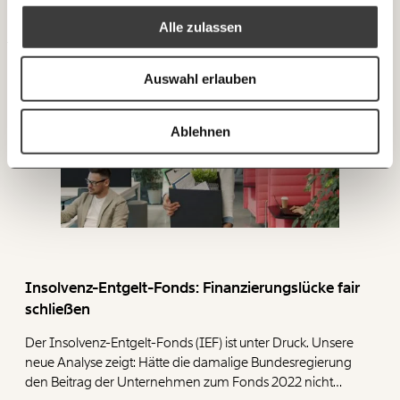
Alle zulassen
Ich spende einmalig
Auswahl erlauben
20€
40€
Ich bin einverstanden, einen regelmäßigen Newsletter zu erhalten.
Mehr Informationen:
Datenschutz.
60€
100€
Ablehnen
ANMELDEN
150€
€
Ich möchte meine Spende verschenken.
Du erhältst eine E-Mail mit deiner
Geschenkurkunde im PDF-Format, welche Du
ausdrucken oder weiterleiten und verschenken
Insolvenz-Entgelt-Fonds: Finanzierungslücke fair
kannst.
schließen
Der Insolvenz-Entgelt-Fonds (IEF) ist unter Druck. Unsere
WEITER
neue Analyse zeigt: Hätte die damalige Bundesregierung
den Beitrag der Unternehmen zum Fonds 2022 nicht
1/3