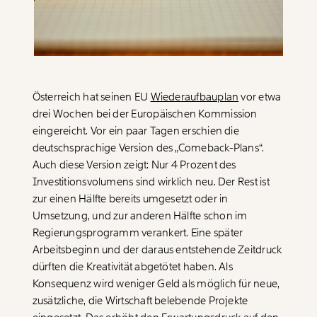
Paper der Woche
Kürzungslandkarte
Projekte
Erbschaftssteuer-Rechner
Koalitions-Kompass
Österreich hat seinen EU
Wiederaufbauplan
vor etwa
Arbeitslosenrechner
drei Wochen bei der Europäischen Kommission
Über uns
Care-Rechner
eingereicht. Vor ein paar Tagen erschien die
deutschsprachige Version des „Comeback-Plans“.
Team
Befristungs-Monitor
Auch diese Version zeigt: Nur 4 Prozent des
Jahresberichte
Pflegerechner
Investitionsvolumens sind wirklich neu. Der Rest ist
zur einen Hälfte bereits umgesetzt oder in
Pressebereich
Parlagram
Umsetzung, und zur anderen Hälfte schon im
Regierungsprogramm verankert. Eine später
Jobs & Fellowships
Arbeitsbeginn und der daraus entstehende Zeitdruck
dürften die Kreativität abgetötet haben. Als
Konsequenz wird weniger Geld als möglich für neue,
zusätzliche, die Wirtschaft belebende Projekte