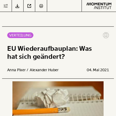
VERTEILUNG
Text
second
EU Wiederaufbauplan: Was
hat sich geändert?
Arbeit
Anna Pixer /
Alexander Huber
04. Mai 2021
Verteilung
Klima
Datensätze