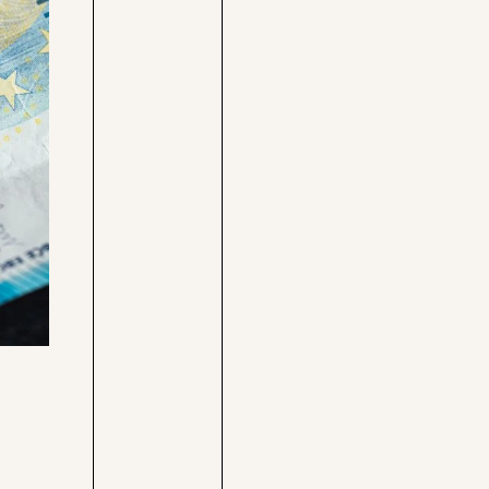
Care-
Pressebereich
Rechner
Jobs &
Befristungs-
Fellowships
Monitor
Pflegerechner
Parlagram