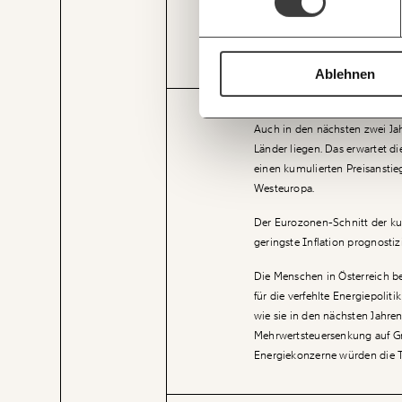
EINFAC
TEILEN.
Ablehnen
Auch in den nächsten zwei Jah
Länder liegen. Das erwartet d
einen kumulierten Preisanstie
Westeuropa.
Der Eurozonen-Schnitt der kum
geringste Inflation prognostiz
Die Menschen in Österreich be
für die verfehlte Energiepolit
wie sie in den nächsten Jahren
Mehrwertsteuersenkung auf Gr
Energiekonzerne würden die 