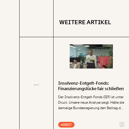
WEITERE ARTIKEL
Insolvenz-Entgelt-Fonds:
Finanzierungslücke fair schließen
t macht ältere
gte für Betriebe teurer
Der Insolvenz-Entgelt-Fonds (IEF) ist unter
Druck. Unsere neue Analyse zeigt: Hätte die
egierung kürzt im Zuge des
damalige Bundesregierung den Beitrag der
den Dienstgeber:innenbeitrag
Unternehmen zum Fonds 2022 nicht
nlastenausgleichsfonds (FLAF)
halbiert, wären heute deutlich mehr
ozentpunkt, der ein Teil des
Reserven vorhanden. Um den Fonds
ARBEIT
eschäftigten ist. Das kostet den