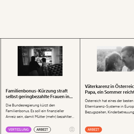
Väterkarenz in Österreic
Familienbonus-Kürzung straft
Papa, ein Sommer reicht
selbst geringbezahlte Frauen in
Österreich hat eines der besten
Vollzeit
Die Bundesregierung kürzt den
Elternkarenz-Systeme in Europ
Familienbonus. Es soll ein finanzieller
Bezugszeiten, Kinderbetreuung
Anreiz sein, damit Mütter (mehr) bezahlter
Monat, Partnerschaftsbonus – di
Erwerbsarbeit nachgehen. Dabei straft die
Instrumente ist lang.
Kürzung des Familienbonus sogar jene
VERTEILUNG
ARBEIT
ARBEIT
Frauen, die bereits Vollzeit beschäftigt sind.