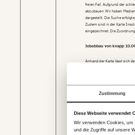
freien Fall. Aufgrund der schl
abzubauen. Wir haben Medienb
dargestellt. Die Suche erfolg
Zudem sind in der Karte Insol
eingezeichnet. Die Zuordnung 
Jobabbau von knapp 10.00
Anhand der Karte lässt sich d
Veränderung
im Zeitraum zwischen 1. Janu
4.479 auf das bisherige Jahr 
beginnt mit Dir
Nach Branche fand mehr als di
Immer au
Werde
Fördermitglied
und w
Prozent). Dahinter folgten de
Zustimmung
Wirtschaft so gestalten, dass s
Laufenden
Medienberichten unterrepräse
Recherchen sind für alle fre
Und das wird auch so bleiben
mit unsere
Wirbel auslöst – etwa die Gas
und unterstütze uns mit Dei
Diese Webseite verwendet 
E-Mail-Ne
Mit Blick auf die Bundesländer
Du überweist lieber direkt?
Wir verwenden Cookies, um I
Abstand die meisten Meldunge
Hier unsere IBAN: AT34 4
und die Zugriffe auf unsere 
Betrieben und die Steiermark 