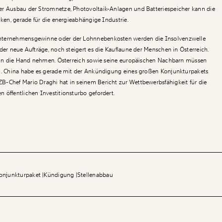
er Ausbau der Stromnetze, Photovoltaik-Anlagen und Batteriespeicher kann die
nken, gerade für die energieabhängige Industrie.
nternehmensgewinne oder der Lohnnebenkosten werden die Insolvenzwelle
der neue Aufträge, noch steigert es die Kauflaune der Menschen in Österreich.
st in die Hand nehmen. Österreich sowie seine europäischen Nachbarn müssen
en. China habe es gerade mit der Ankündigung eines großen Konjunkturpakets
B-Chef Mario Draghi hat in seinem Bericht zur Wettbewerbsfähigkeit für die
 öffentlichen Investitionsturbo gefordert.
onjunkturpaket
Kündigung
Stellenabbau