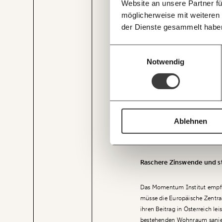
Deine Spende absetzen:
Fr
Website an unsere Partner fü
möglicherweise mit weiteren
Große Insolvenzen in Indu
der Dienste gesammelt habe
Außerdem zeigt die Karte ins
Einwilligungsauswahl
Großinsolvenzen betroffen war
Notwendig
Mit je sieben Insolvenzen mac
JETZT
Mitarbeiter:innen) den Löwenan
EINFAC
Bei der größten Insolvenz des
Mitarbeiter:innen betroffen, v
TEILEN.
PEPCO Austria mit 600 Betrof
Ablehnen
Kündigungen sowie die beiden
Handel) und Brucha (504 Mitarb
Raschere Zinswende und 
Das Momentum Institut empfie
müsse die Europäische Zentral
ihren Beitrag in Österreich le
bestehenden Wohnraum sanier