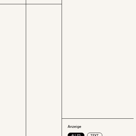
weit entfernt. Nur jeder fünfte Vater nimmt
Elternkarenz in Anspruch. Viele Väter
bleiben außerdem nur kurz zuhause und
auffällig oft in den Sommermonaten. Auch
im Bundesländervergleich zeigt die Analyse
erhebliche Unterschiede.
Anzeige
ALLES
TEXT