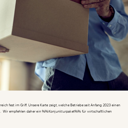
rreich fest im Griff. Unsere Karte zeigt, welche Betriebe seit Anfang 2023 einen
. Wir empfehlen daher ein %%Konjunkturpaket%% für wirtschaftlichen