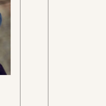
Care-
Pressebereich
Rechner
Jobs &
Befristungs-
Fellowships
Monitor
Pflegerechner
Parlagram