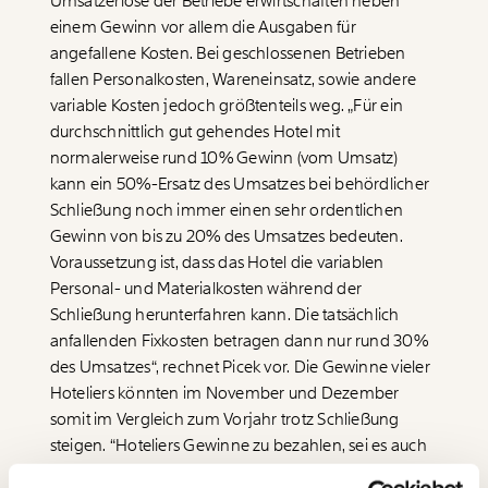
Umsatzerlöse der Betriebe erwirtschaften neben
einem Gewinn vor allem die Ausgaben für
angefallene Kosten. Bei geschlossenen Betrieben
fallen Personalkosten, Wareneinsatz, sowie andere
variable Kosten jedoch größtenteils weg. „Für ein
durchschnittlich gut gehendes Hotel mit
normalerweise rund 10% Gewinn (vom Umsatz)
Veränderung
kann ein 50%-Ersatz des Umsatzes bei behördlicher
beginnt mit Dir!
Schließung noch immer einen sehr ordentlichen
Gewinn von bis zu 20% des Umsatzes bedeuten.
Voraussetzung ist, dass das Hotel die variablen
Werde
und wir können gemeinsam
Fördermitglied
unsere Wirtschaft so gestalten, dass sie für alle
Personal- und Materialkosten während der
funktioniert. Unsere Recherchen sind für alle frei im
Schließung herunterfahren kann. Die tatsächlich
Netz. Unabhängig und werbefrei. Und das wird auch
anfallenden Fixkosten betragen dann nur rund 30%
so bleiben. Kämpf’ mit uns für den Fortschritt und
des Umsatzes“, rechnet Picek vor. Die Gewinne vieler
unterstütze uns mit Deinem Mitgliedsbeitrag.
Hoteliers könnten im November und Dezember
Du überweist lieber direkt?
somit im Vergleich zum Vorjahr trotz Schließung
Hier unsere IBAN: AT34 4300 0498 0007 6017
steigen. “Hoteliers Gewinne zu bezahlen, sei es auch
Immer auf dem
nur für einzelne Monate, ist nicht Aufgabe des
Deine Spende absetzen:
Fragen und Antworten.