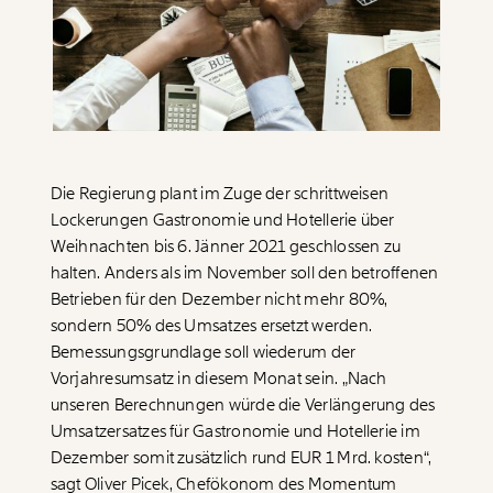
Paper der Woche
Kürzungslandkarte
Projekte
Erbschaftssteuer-Rechner
Koalitions-Kompass
Arbeitslosenrechner
Über uns
Care-Rechner
Die Regierung plant im Zuge der schrittweisen
Lockerungen Gastronomie und Hotellerie über
Team
Befristungs-Monitor
Weihnachten bis 6. Jänner 2021 geschlossen zu
halten. Anders als im November soll den betroffenen
Jahresberichte
Pflegerechner
Betrieben für den Dezember nicht mehr 80%,
Pressebereich
Parlagram
sondern 50% des Umsatzes ersetzt werden.
Bemessungsgrundlage soll wiederum der
Jobs & Fellowships
Vorjahresumsatz in diesem Monat sein. „Nach
unseren Berechnungen würde die Verlängerung des
Umsatzersatzes für Gastronomie und Hotellerie im
Dezember somit zusätzlich rund EUR 1 Mrd. kosten“,
sagt Oliver Picek, Chefökonom des Momentum