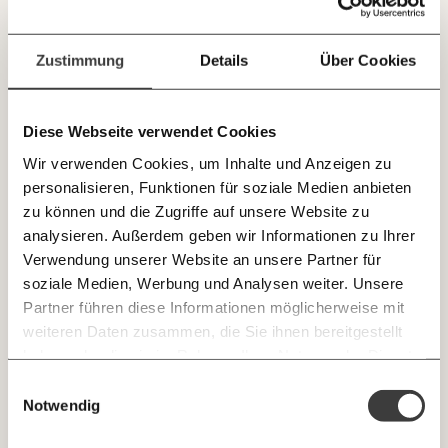
Laufenden bleiben
Staates”, so Picek.
mit unseren gratis
Zustimmung
Details
Über Cookies
E-Mail-Newslettern!
Diese Webseite verwendet Cookies
JETZT
Wir verwenden Cookies, um Inhalte und Anzeigen zu
EINFACH
personalisieren, Funktionen für soziale Medien anbieten
TEILEN.
zu können und die Zugriffe auf unsere Website zu
analysieren. Außerdem geben wir Informationen zu Ihrer
Verwendung unserer Website an unsere Partner für
E-Mail
Whatsapp
soziale Medien, Werbung und Analysen weiter. Unsere
Newsletter des Momentum Instituts
Wirtschaftliche Vernunft gebietet Ende des
Partner führen diese Informationen möglicherweise mit
Umsatzersatzes
Ein Mal pro
Momentum Institut-Weekly:
weiteren Daten zusammen, die Sie ihnen bereitgestellt
Telegram
Messenger
Ich werde Fördermitglied* …
Woche die neuesten Analysen,
haben oder die sie im Rahmen Ihrer Nutzung der Dienste
GEMERKTE
Berechnungen, das Paper der Woche und
gesammelt haben.
monatlich
jährlich
Einwilligungsauswahl
Medienauftritte vom Momentum Institut.
Facebook
Mastodon
Insgesamt hat sich der Umsatzersatz als pauschales
INHALTE
Notwendig
0
Inhalte
Instrument erwiesen, das wenig treffsicher, äußerst
ineffizient und extrem teuer ist. Der Überförderung