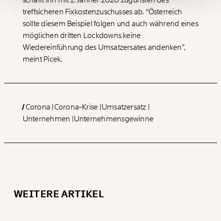
schafft ihn mit 1. Jänner 2020 zugunsten des
Ich möchte meine Spende verschenken.
treffsicheren Fixkostenzuschusses ab. “Österreich
Du erhältst eine E-Mail mit deiner
Geschenkurkunde im PDF-Format, welche Du
sollte diesem Beispiel folgen und auch während eines
ausdrucken oder weiterleiten und verschenken
möglichen dritten Lockdowns keine
kannst.
Wiedereinführung des Umsatzersates andenken”,
meint Picek.
WEITER
1/3
Corona
Corona-Krise
Umsatzersatz
Unternehmen
Unternehmensgewinne
WEITERE ARTIKEL