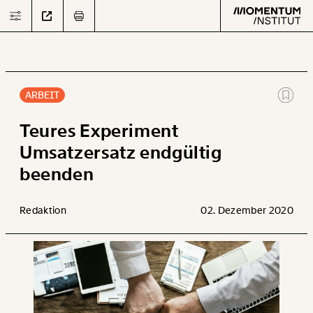
ARBEIT
Text
second
Teures Experiment
Umsatzersatz endgültig
beenden
Arbeit
Verteilung
Redaktion
02. Dezember 2020
Klima
Datensätze