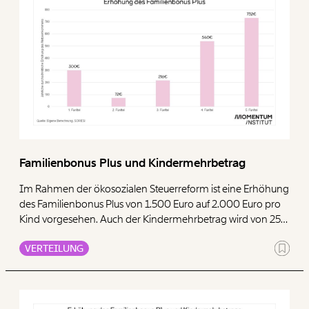
Leseempfehlung: "Steuerreform: Die Pläne im ersten Check"
Familienbonus Plus und Kindermehrbetrag
Im Rahmen der ökosozialen Steuerreform ist eine Erhöhung
des Familienbonus Plus von 1.500 Euro auf 2.000 Euro pro
Kind vorgesehen. Auch der Kindermehrbetrag wird von 250
Euro auf 450 Euro pro Kind erhöht. Der Familienbonus nutzt
VERTEILUNG
vor allem höheren Einkommen. In den beiden untersten
Einkommensfünftel kommt die Erhöhung des
Familienbonus so gut wie gar nicht an, zu einem hohen
Anteil wirkt der der Familienbonus erst bei den obersten