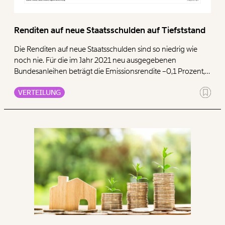
Renditen auf neue Staatsschulden auf Tiefststand
Die Renditen auf neue Staatsschulden sind so niedrig wie
noch nie. Für die im Jahr 2021 neu ausgegebenen
Bundesanleihen beträgt die Emissionsrendite –0,1 Prozent,
wie Daten der OeBFA zeigen. Die Negativzinsen bedeuten
VERTEILUNG
für den Staat einen Gewinn von 36 Mio. Euro allein im Jahr
2021. Der Staat sollte dieses günstige Umfeld für
Zukunftsinvestitionen nutzen. Mehr dazu hier.