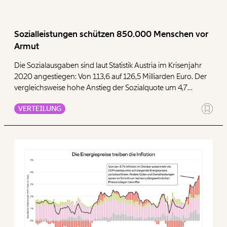
Sozialleistungen schützen 850.000 Menschen vor
Armut
Die Sozialausgaben sind laut Statistik Austria im Krisenjahr
2020 angestiegen: Von 113,6 auf 126,5 Milliarden Euro. Der
vergleichsweise hohe Anstieg der Sozialquote um 4,7
Prozentpunkte ist jedoch zum Großteil auf Kriseneffekte und
VERTEILUNG
Maßnahmen für den Arbeitsmarkt zurückzuführen. Allein 6
von 10 Euro der höheren Sozialausgaben relativ zu 2019
kommen von Arbeitsmarktmaßnahmen – wie Kurzarbeit,
Arbeitslosengeld oder Unterstützungsleistungen für
Selbstständige. Eine hohe Sozialquote 2020 bietet deshalb
keinen Grund zur Sorge, sondern zeigt, wie Sozialleistungen
Hunderttausende Menschen in Österreich auch in
Krisenzeiten schützen.