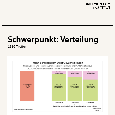
Schwerpunkt:
Verteilung
Text
second
1316 Treffer
Arbeit
Verteilung
Klima
Datensätze