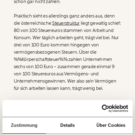
schon gar nicht zahlen.
Praktisch sieht es allerdings ganz anders aus, denn
Veränderung
die österreichische
Steuerstruktur
liegt gewaltig schief:
beginnt mit Dir!
80 von 100 Steuereuros stammen von Arbeit und
Konsum. Wer täglich arbeiten geht, trägt viel bei. Nur
drei von 100 Euro kommen hingegen von
Werde
und wir können gemeinsam
Fördermitglied
unsere Wirtschaft so gestalten, dass sie für alle
vermögensbezogenen Steuern. Über die
funktioniert. Unsere Recherchen sind für alle frei im
%%Körperschaftsteuer%%
zahlen Unternehmen
Netz. Unabhängig und werbefrei. Und das wird auch
sechs von 100 Euro – zusammen gerade einmal 9
so bleiben. Kämpf’ mit uns für den Fortschritt und
von 100 Steuereuros aus Vermögens- und
unterstütze uns mit Deinem Mitgliedsbeitrag.
Unternehmensgewinnen. Wer also sein Vermögen
Du überweist lieber direkt?
für sich arbeiten lassen kann, trägt wenig bei.
Hier unsere IBAN: AT34 4300 0498 0007 6017
Immer auf dem
Daran ändert auch die Steuerreform nichts, im
Deine Spende absetzen:
Fragen und Antworten.
Laufenden bleiben
Gegenteil: Die Körperschaftseuer sinkt von 25 auf 23
Prozent – ein Steuergeschenk, das zu fast 90 Prozent
mit unseren gratis
auf den Haushaltskonten der reichsten zehn Prozent
Zustimmung
Details
Über Cookies
E-Mail-Newslettern!
landet. Steuern auf Vermögen und daraus