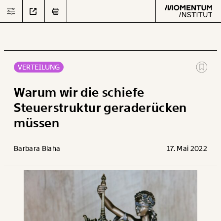
VERTEILUNG
Text
second
Warum wir die schiefe
Steuerstruktur geraderücken
müssen
Arbeit
Verteilung
Barbara Blaha
17. Mai 2022
Klima
Datensätze