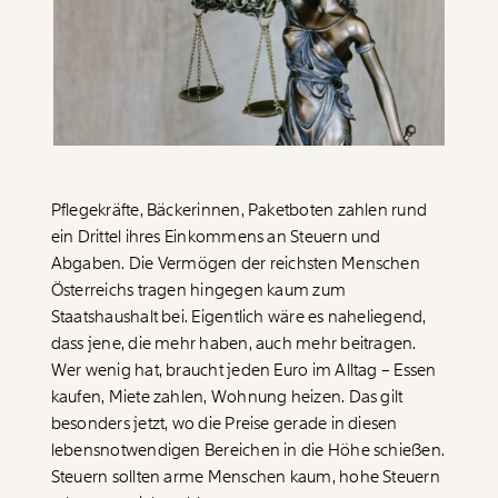
Paper der Woche
Kürzungslandkarte
Projekte
Erbschaftssteuer-Rechner
Koalitions-Kompass
Arbeitslosenrechner
Über uns
Care-Rechner
Pflegekräfte, Bäckerinnen, Paketboten zahlen rund
ein Drittel ihres Einkommens an Steuern und
Team
Befristungs-Monitor
Abgaben. Die Vermögen der reichsten Menschen
Jahresberichte
Pflegerechner
Österreichs tragen hingegen kaum zum
Staatshaushalt bei. Eigentlich wäre es naheliegend,
Pressebereich
Parlagram
dass jene, die mehr haben, auch mehr beitragen.
Jobs & Fellowships
Wer wenig hat, braucht jeden Euro im Alltag – Essen
kaufen, Miete zahlen, Wohnung heizen. Das gilt
besonders jetzt, wo die Preise gerade in diesen
lebensnotwendigen Bereichen in die Höhe schießen.
Steuern sollten arme Menschen kaum, hohe Steuern