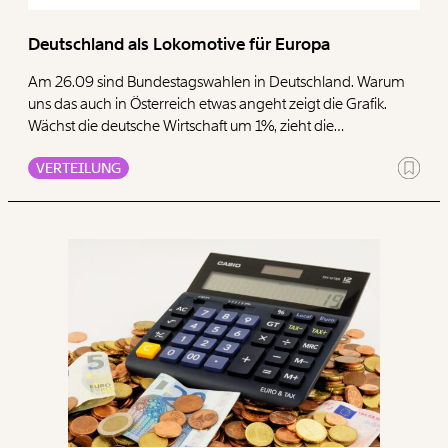
Paper der Woche
Kürzungslandkarte
Deutschland als Lokomotive für Europa
Projekte
Erbschaftssteuer-Rechner
Am 26.09 sind Bundestagswahlen in Deutschland. Warum
Koalitions-Kompass
uns das auch in Österreich etwas angeht zeigt die Grafik.
Wächst die deutsche Wirtschaft um 1%, zieht die
Arbeitslosenrechner
österreichische um 0,06% des BIPs nach. Ähnliches gilt für
VERTEILUNG
die gesamte Eurozone. Die wirtschaftspolitische Agenda der
Über uns
Care-Rechner
nächsten Bundesregierung in Deutschland kann also
Team
richtungsweisend für ganz Europa sein, im positiven wie im
Befristungs-Monitor
negativen Sinne.
Jahresberichte
Pflegerechner
Pressebereich
Parlagram
Jobs & Fellowships