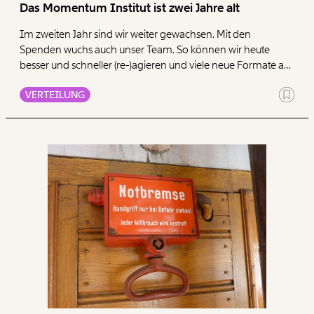
Das Momentum Institut ist zwei Jahre alt
Im zweiten Jahr sind wir weiter gewachsen. Mit den
Spenden wuchs auch unser Team. So können wir heute
besser und schneller (re-)agieren und viele neue Formate auf
den Weg bringen. Im Ergebnis wächst damit die Zahl an
VERTEILUNG
wissenschaftlichen und journalistischen Debattenbeiträgen,
die wir anstoßen.