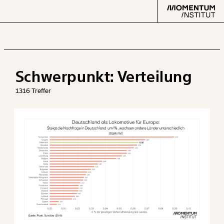
Schwerpunkt:
Verteilung
Text
second
1316 Treffer
Arbeit
Verteilung
Klima
Datensätze