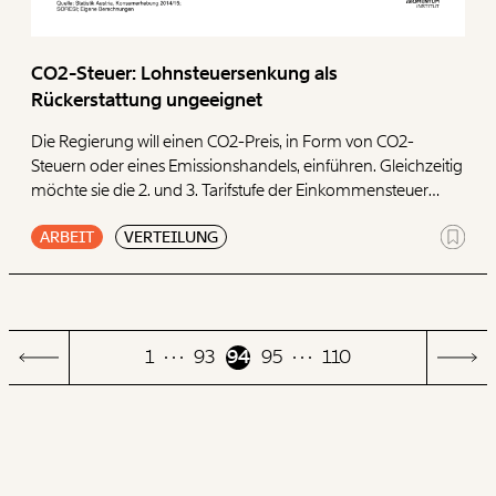
CO2-Steuer: Lohnsteuersenkung als
Rückerstattung ungeeignet
Die Regierung will einen CO2-Preis, in Form von CO2-
Steuern oder eines Emissionshandels, einführen. Gleichzeitig
möchte sie die 2. und 3. Tarifstufe der Einkommensteuer
senken. Eine Analyse des Momentum Instituts zeigt aber:
ARBEIT
VERTEILUNG
Durch die kalte Progression verpufft der Effekt der
Steuersenkung. Das ärmste Einkommensfünftel wird
außerdem durch eine Steuersenkung nicht ausreichend
unterstützt. Deshalb ist es wichtig, dass die CO2-Steuer
jedenfalls mit zielsicheren Rückerstattungen einhergeht.
1
93
94
95
110
Damit sollen vor allem Haushalte mit niedrigem
Einkommen, sowie Haushalte ohne Möglichkeit auf den
Umstieg auf klimafreundliche Alternativen unterstützt
werden. Konkrete Information dazu gibt es in unserer
Kurzstudie.