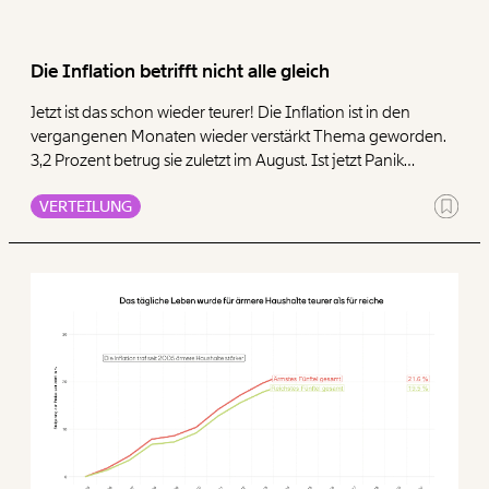
Die Inflation betrifft nicht alle gleich
Jetzt ist das schon wieder teurer! Die Inflation ist in den
vergangenen Monaten wieder verstärkt Thema geworden.
3,2 Prozent betrug sie zuletzt im August. Ist jetzt Panik
angesagt? Nein. Denn nüchtern betrachtet finden sich einige
VERTEILUNG
Corona-Effekte, die die Teuerung derzeit ärger erscheinen
lassen, als sie wirklich ist.