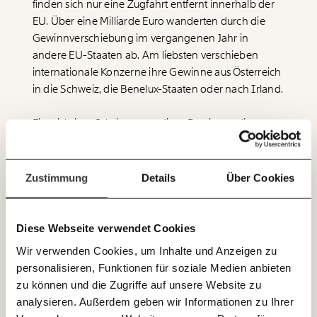
finden sich nur eine Zugfahrt entfernt innerhalb der
unsere Wirtschaft so gestalten, dass sie für alle
funktioniert. Unsere Recherchen sind für alle frei im
EU. Über eine Milliarde Euro wanderten durch die
Netz. Unabhängig und werbefrei. Und das wird auch
Gewinnverschiebung im vergangenen Jahr in
so bleiben. Kämpf’ mit uns für den Fortschritt und
andere EU-Staaten ab. Am liebsten verschieben
unterstütze uns mit Deinem Mitgliedsbeitrag.
internationale Konzerne ihre Gewinne aus Österreich
in die Schweiz, die Benelux-Staaten oder nach Irland.
Du überweist lieber direkt?
Hier unsere IBAN: AT34 4300 0498 0007 6017
Immer auf dem
Ein wichtiger Schritt gegen diese Praxis war die
Deine Spende absetzen:
Fragen und Antworten.
Laufenden bleiben
Einigung der %%OECD%%-Staaten auf eine globale
Mindeststeuer von 15 Prozent für große
mit unseren gratis
multinationale Unternehmen. Österreich hat sie Ende
Zustimmung
Details
Über Cookies
E-Mail-Newslettern!
2023 beschlossen, seit 2024 wird sie schrittweise
umgesetzt. Doch das Problem ist damit nicht
gänzlich gelöst. Der Steuersatz wurde auf Druck von
Diese Webseite verwendet Cookies
JETZT
Steuersumpf-Ländern niedrig gehalten, zudem gibt
Wir verwenden Cookies, um Inhalte und Anzeigen zu
EINFACH
es zahlreiche Schlupflöcher. An seinem ersten Tag im
personalisieren, Funktionen für soziale Medien anbieten
Amt hat Donald Trump die Unterstützung der USA
TEILEN.
zu können und die Zugriffe auf unsere Website zu
für dieses Abkommen aufgekündigt. Ab diesem Jahr
analysieren. Außerdem geben wir Informationen zu Ihrer
sind US-Unternehmen tatsächlich von der globalen