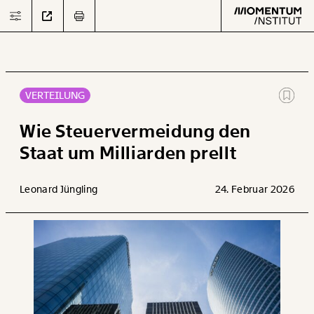
VERTEILUNG
Text
second
Wie Steuervermeidung den
Staat um Milliarden prellt
Arbeit
Leonard Jüngling
24. Februar 2026
Verteilung
Klima
Datensätze