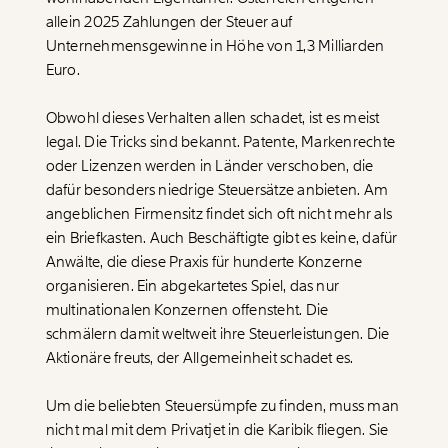
allein 2025 Zahlungen der Steuer auf
Unternehmensgewinne in Höhe von 1,3 Milliarden
Euro.
Obwohl dieses Verhalten allen schadet, ist es meist
legal. Die Tricks sind bekannt. Patente, Markenrechte
oder Lizenzen werden in Länder verschoben, die
dafür besonders niedrige Steuersätze anbieten. Am
angeblichen Firmensitz findet sich oft nicht mehr als
ein Briefkasten. Auch Beschäftigte gibt es keine, dafür
Anwälte, die diese Praxis für hunderte Konzerne
organisieren. Ein abgekartetes Spiel, das nur
multinationalen Konzernen offensteht. Die
schmälern damit weltweit ihre Steuerleistungen. Die
Veränderung
Aktionäre freuts, der Allgemeinheit schadet es.
beginnt mit Dir!
Um die beliebten Steuersümpfe zu finden, muss man
nicht mal mit dem Privatjet in die Karibik fliegen. Sie
Werde
und wir können gemeinsam
Fördermitglied