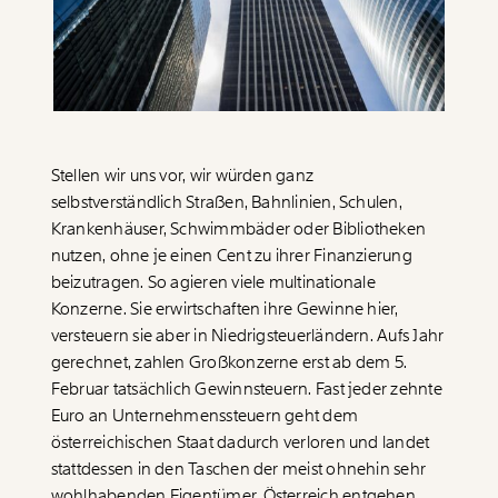
Paper der Woche
Kürzungslandkarte
Projekte
Erbschaftssteuer-Rechner
Koalitions-Kompass
Arbeitslosenrechner
Stellen wir uns vor, wir würden ganz
Über uns
Care-Rechner
selbstverständlich Straßen, Bahnlinien, Schulen,
Krankenhäuser, Schwimmbäder oder Bibliotheken
Team
Befristungs-Monitor
nutzen, ohne je einen Cent zu ihrer Finanzierung
Jahresberichte
beizutragen. So agieren viele multinationale
Pflegerechner
Konzerne. Sie erwirtschaften ihre Gewinne hier,
Pressebereich
Parlagram
versteuern sie aber in Niedrigsteuerländern. Aufs Jahr
gerechnet, zahlen Großkonzerne erst ab dem 5.
Jobs & Fellowships
Februar tatsächlich Gewinnsteuern. Fast jeder zehnte
Euro an Unternehmenssteuern geht dem
österreichischen Staat dadurch verloren und landet
stattdessen in den Taschen der meist ohnehin sehr
wohlhabenden Eigentümer. Österreich entgehen