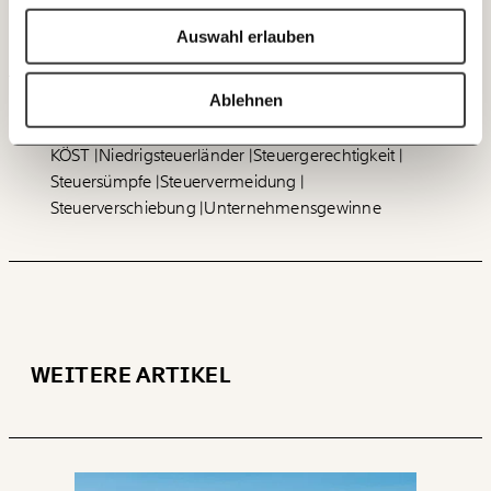
Kurier.
Auswahl erlauben
20€
40€
Ich bin einverstanden, einen regelmäßigen Newsletter zu erhalten.
Mehr Informationen:
Datenschutz.
60€
100€
Ablehnen
ANMELDEN
Corporate Tax Refusal Day
Körperschaftsteuer
150€
€
KÖST
Niedrigsteuerländer
Steuergerechtigkeit
Steuersümpfe
Steuervermeidung
Steuerverschiebung
Unternehmensgewinne
Ich möchte meine Spende verschenken.
Du erhältst eine E-Mail mit deiner
Geschenkurkunde im PDF-Format, welche Du
ausdrucken oder weiterleiten und verschenken
kannst.
WEITERE ARTIKEL
WEITER
1/3