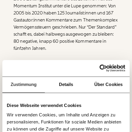
Momentum Institut unter die Lupe genommen: Von
Werde
und wir können gemeinsam
Fördermitglied
unsere Wirtschaft so gestalten, dass sie für alle
2005 bis 2020 haben 125 Journalist:innen und 167
funktioniert. Unsere Recherchen sind für alle frei im
Gastautor:innen Kommentare zum Themenkomplex
Netz. Unabhängig und werbefrei. Und das wird auch
Vermögenssteuern geschrieben. Nur “Der Standard”
so bleiben. Kämpf’ mit uns für den Fortschritt und
schafft es, dabei halbwegs ausgewogen zu bleiben:
unterstütze uns mit Deinem Mitgliedsbeitrag.
80 negative, knapp 60 positive Kommentare in
Du überweist lieber direkt?
fünfzehn Jahren.
Hier unsere IBAN: AT34 4300 0498 0007 6017
Immer auf dem
Bei der „Tiroler Tageszeitung“ ist das Verhältnis von
Deine Spende absetzen:
Fragen und Antworten.
Laufenden bleiben
positiven zu negativen Kommentaren schon 1:2. Und
in der „Kleinen Zeitung“ ist es in 15 untersuchten
mit unseren gratis
Jahren 1:4; in der Presse 1:7, in den
Zustimmung
Details
Über Cookies
E-Mail-Newslettern!
Oberösterreichischen Nachrichten sogar 1:20.
Im Querschnitt aller Medien sind fast 70 Prozent der
Diese Webseite verwendet Cookies
JETZT
untersuchten Kommentare überwiegend gegen
Wir verwenden Cookies, um Inhalte und Anzeigen zu
EINFACH
Vermögenssteuern. Und nur 20 Prozent dafür. (Der
personalisieren, Funktionen für soziale Medien anbieten
Rest wägt für und Wider ab.)
TEILEN.
zu können und die Zugriffe auf unsere Website zu