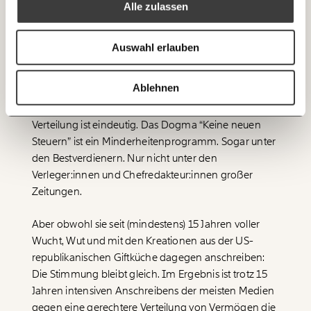
Alle zulassen
Vermögenssteuer. Im Dezember 2022 sagen 70
Ich spende einmalig
Prozent in einer IFES-Umfrage für die Gewerkschaft
der Privatangestellten: Sie wollen eine Erbschafts-
Auswahl erlauben
20€
40€
Ich bin einverstanden, einen regelmäßigen Newsletter zu erhalten.
und Vermögenssteuer ab einer Million Euro.
Mehr Informationen:
Datenschutz.
60€
100€
Ablehnen
Verschiedene Zeitpunkte, verschiedene Institute: Die
ANMELDEN
Haltung der Menschen in Österreich zur gerechteren
150€
€
Verteilung ist eindeutig. Das Dogma “Keine neuen
Steuern” ist ein Minderheitenprogramm. Sogar unter
den Bestverdienern. Nur nicht unter den
Ich möchte meine Spende verschenken.
Du erhältst eine E-Mail mit deiner
Verleger:innen und Chefredakteur:innen großer
Geschenkurkunde im PDF-Format, welche Du
Zeitungen.
ausdrucken oder weiterleiten und verschenken
kannst.
Aber obwohl sie seit (mindestens) 15 Jahren voller
Wucht, Wut und mit den Kreationen aus der US-
republikanischen Giftküche dagegen anschreiben:
WEITER
Die Stimmung bleibt gleich. Im Ergebnis ist trotz 15
1/3
Jahren intensiven Anschreibens der meisten Medien
gegen eine gerechtere Verteilung von Vermögen die