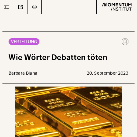
VERTEILUNG
Text
second
Wie Wörter Debatten töten
Barbara Blaha
20. September 2023
Arbeit
Verteilung
Klima
Datensätze