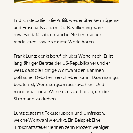
Paper der Woche
Kürzungslandkarte
Projekte
Erbschaftssteuer-Rechner
Endlich debattiert die Politik wieder über Vermögens-
und Erbschaftssteuern: Die Bevölkerung wäre
Koalitions-Kompass
sowieso dafür, aber manche Medienmacher
Arbeitslosenrechner
randalieren, sowie sie diese Worte hören.
Über uns
Care-Rechner
Frank Luntz denkt beruflich über Worte nach. Er ist
langjähriger Berater der US-Republikaner und er
Team
Befristungs-Monitor
weiß, dass die richtige Wortwahl den Rahmen
Jahresberichte
Pflegerechner
politischer Debatten verschieben kann. Dass man gut
beraten ist, Worte sorgsam auszuwählen. Und
Pressebereich
Parlagram
manchmal sogar Worte neu zu erfinden, um die
Jobs & Fellowships
Stimmung zu drehen.
Luntz testet mit Fokusgruppen und Umfragen,
welche Wortwahl wie wirkt. Ein Beispiel: Eine
“Erbschaftssteuer” lehnen zehn Prozent weniger