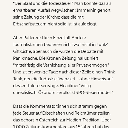
“Der Staat und die Todessteuer”. Man könnte das als
erwartbaren Ausfall wegwischen: Immerhin gehört
seine Zeitung der Kirche; dass die mit
Erbschaftssteuern nicht selig ist, ist aufgelegt.
Aber Patterer ist kein Einzelfall. Andere
Journalist:innen bedienen sich zwar nicht in Luntz’
Giftküche, aber auch sie würzen die Debatte mit
Panikmache. Die Kronen Zeitung halluziniert
“mittelfristig die Vernichtung aller Privatvermögen”.
Und zitiert wenige Tage nach dieser Zeile einen Think
Tank, den die Industrie finanziert – ohne Hinweis auf
dessen Interessenslage. Headline: “Völlig
unrealistisch: Ökonom zerpflückt SPÖ-Steuermodell”.
Dass die Kommentator:innen sich stramm gegen
Veränderung
jede Steuer auf Erbschaften und Reichtümer stellen,
beginnt mit Dir!
das gehört in Österreich zur Medien-Tradition. Über
1.000 Zeitungskommentare aus 15 Jahren hat das