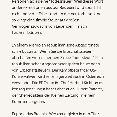
Personen ab als eine “Todessteuer”. Weil dieses Wort
andere Emotionen auslöst: Besteuert wird sprachlich
nicht mehr der Erbe, sondern der Verstorbene. Und
so klingt eine simple Steuer auf großen
Vermögenszuwachs von Lebenden … nach
Leichenfledderei.
In einem Memo an republikanische Abgeordnete
schreibt Luntz: “Wenn Sie die Erbschaftssteuer
abschaffen wollen, nennen Sie sie Todessteuer.” Kein
republikanischer Abgeordneter spricht heute noch
von Erbschaftssteuern. Der Kampfbegriff der US-
Konservativen wird seit einiger Zeit auch in Österreich
verwendet. Die FPÖ und ihr Chef Herbert Kickl tun es
konsequent; jüngst hat es aber auch Hubert Patterer,
der Chefredakteur der Kleinen Zeitung, in einem
Kommentar getan.
Er packt das Brachial-Werkzeug gleich in den Titel: