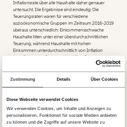
Inflationsrate über alle Haushalte daher genauer
Werde
und wir können gemeinsam
Fördermitglied
untersucht. Die Ergebnisse sind eindeutig: Die
unsere Wirtschaft so gestalten, dass sie für alle
funktioniert. Unsere Recherchen sind für alle frei im
Teuerungsraten waren für verschiedene
Netz. Unabhängig und werbefrei. Und das wird auch
sozioökonomische Gruppen im Zeitraum 2016-2019
so bleiben. Kämpf’ mit uns für den Fortschritt und
überaus unterschiedlich: Einkommensschwache
unterstütze uns mit Deinem Mitgliedsbeitrag.
Haushalte litten unter einer überdurchschnittlichen
Teuerung, während Haushalte mit hohen
Du überweist lieber direkt?
Hier unsere IBAN: AT34 4300 0498 0007 6017
Einkommen unterdurchschnittlich von Inflation
Immer auf dem
betroffen waren. Insbesondere MieterInnen machte
Deine Spende absetzen:
Fragen und Antworten.
Laufenden bleiben
der starke Anstieg der Wohnungsmieten stark zu
schaffen, während Besitzer von Wohneigentum mit
mit unseren gratis
einer wesentlich geringeren Inflationsrate
Zustimmung
Details
Über Cookies
E-Mail-Newslettern!
konfrontiert waren. Städter spürten die Teuerung
signifikant stärker als Menschen am Land. Frauen
hatten mit einer leicht höheren Inflation zu kämpfen
Diese Webseite verwendet Cookies
JETZT
als Männer.
Wir verwenden Cookies, um Inhalte und Anzeigen zu
EINFACH
personalisieren, Funktionen für soziale Medien anbieten
TEILEN.
zu können und die Zugriffe auf unsere Website zu
Daraus lassen sich folgende