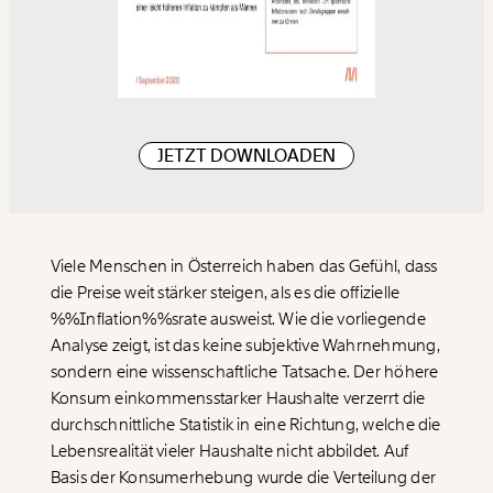
JETZT DOWNLOADEN
Viele Menschen in Österreich haben das Gefühl, dass
die Preise weit stärker steigen, als es die offizielle
%%Inflation%%srate ausweist. Wie die vorliegende
Analyse zeigt, ist das keine subjektive Wahrnehmung,
sondern eine wissenschaftliche Tatsache. Der höhere
Konsum einkommensstarker Haushalte verzerrt die
Veränderung
durchschnittliche Statistik in eine Richtung, welche die
beginnt mit Dir!
Lebensrealität vieler Haushalte nicht abbildet. Auf
Basis der Konsumerhebung wurde die Verteilung der