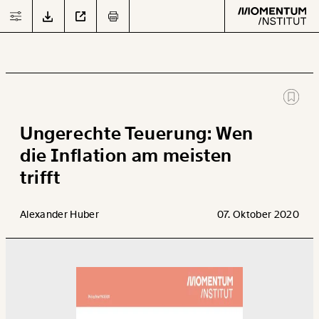
JETZT
DOWNLOADEN
Text
second
Ungerechte Teuerung: Wen
die Inflation am meisten
trifft
Arbeit
Verteilung
Alexander Huber
07. Oktober 2020
Klima
Datensätze