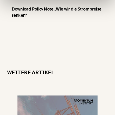
Download Policy Note „Wie wir die Strompreise
Ich möchte meine Spende verschenken.
senken“
Du erhältst eine E-Mail mit deiner
Geschenkurkunde im PDF-Format, welche Du
ausdrucken oder weiterleiten und verschenken
kannst.
WEITER
1/3
WEITERE ARTIKEL