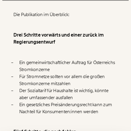
Die Publikation im Überblick:
Drei Schritte vorwärts und einer zurück im
Regierungsentwurf
Veränderung
Ein gemeinwirtschaftlicher Auftrag für Österreichs
beginnt mit Dir!
Stromkonzerne
Für Stromnetze sollten vor allem die großen
Werde
und wir können gemeinsam
Stromkonzerne mitzahlen
Fördermitglied
unsere Wirtschaft so gestalten, dass sie für alle
Der Sozialtarif für Haushalte ist wichtig, könnte
funktioniert. Unsere Recherchen sind für alle frei im
aber umfassender ausfallen
Netz. Unabhängig und werbefrei. Und das wird auch
Ein gesetzliches Preisänderungsrecht kann zum
so bleiben. Kämpf’ mit uns für den Fortschritt und
Nachteil für Konsumenten:innen werden
unterstütze uns mit Deinem Mitgliedsbeitrag.
Du überweist lieber direkt?
Hier unsere IBAN: AT34 4300 0498 0007 6017