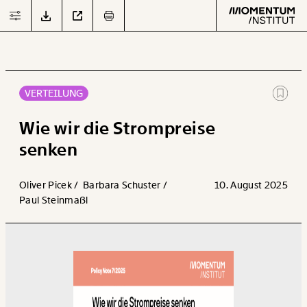
JETZT
DOWNLOADEN
VERTEILUNG
Text
second
Wie wir die Strompreise
senken
Arbeit
Oliver Picek /
Barbara Schuster /
10. August 2025
Paul Steinmaßl
Verteilung
Klima
Datensätze