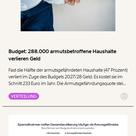
relative Entlastung ist beim ärmsten Fünftel damit fast viermal
so hoch wie beim reichsten. Genau deshalb ist die Senkung
grundsätzlich sozial wirksam.
Budget: 288.000 armutsbetroffene Haushalte
verlieren Geld
Fast die Hälfte der armutsgefährdeten Haushalte (47 Prozent)
verliert im Zuge des Budgets 2027/28 Geld. Es kostet sie im
Schnitt 233 Euro im Jahr. Die Armutsgefährdungsquote steigt
durch die Budgetmaßnahmen von 15,3 Prozent auf 15,7
VERTEILUNG
Prozent, wie unsere Analyse zeigt.