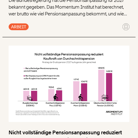
Die Bundesregierung hat die Pensionsanpassung für 2027
bekannt gegeben. Das Momentum Institut hat berechnet,
wer brutto wie viel Pensionsanpassung bekommt, und wie
viel zum vollen Ausgleich der Teuerung fehlt. Es bräuchte
ARBEIT
einen vollen Inflationsausgleich für alle Pensionist:innen,
zumindest aber müssen kleine und mittlere Pensionen unter
3.000 Euro vollumfänglich angepasst werden.
Nicht vollständige Pensionsanpassung reduziert