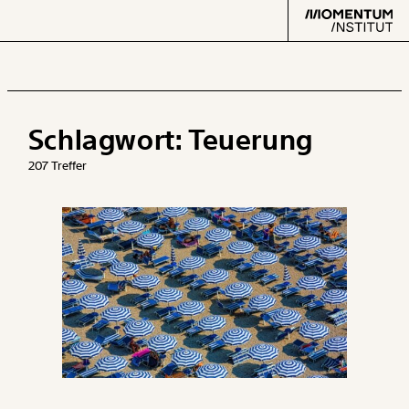
Schlagwort:
Teuerung
Text
second
207 Treffer
Arbeit
Verteilung
Klima
Datensätze