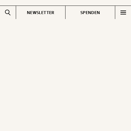
NEWSLETTER
SPENDEN
Impressum
Pressebereich
Datenschutz
Jobs & Fellowships