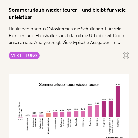
Paper der Woche
Kürzungslandkarte
Sommerurlaub wieder teurer – und bleibt für viele
Projekte
unleistbar
Erbschaftssteuer-Rechner
Heute beginnen in Ostösterreich die Schulferien. Für viele
Koalitions-Kompass
Familien und Haushalte startet damit die Urlaubszeit. Doch
Arbeitslosenrechner
unsere neue Analyse zeigt: Viele typische Ausgaben im
Sommerurlaub sind deutlich teurer geworden. Gleichzeitig
Über uns
Care-Rechner
VERTEILUNG
können sich viele Menschen in Österreich Urlaub finanziell
nicht leisten.
Team
Befristungs-Monitor
Jahresberichte
Pflegerechner
Pressebereich
Parlagram
Jobs & Fellowships