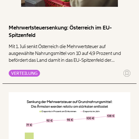
Mehrwertsteuersenkung: Österreich im EU-
Spitzenfeld
Mit 1. Juli senkt Österreich die Mehrwertsteuer auf
ausgewählte Nahrungsmittel von 10 auf 4,9 Prozent und
befördert das Land damit in das EU-Spitzenfeld der
niedrigsten Steuern auf Lebensmittel. Das Momentum
VERTEILUNG
Institut sieht darin eine richtige und notwendige Maßnahme
gegen die anhaltend hohen Lebensmittelpreise – die
Maßnahme wird im kommenden Jahr die Inflation um
drücken. Gleichzeitig zeigt die Analyse: Die Entlastung wirkt
zwar sozial treffsicher, da einkommensärmere Haushalte
relativ zu ihrem Einkommen stärker entlastet werden. Die
Ausgestaltung der Regierung schöpft aber das noch
schlummernde Potenzial nicht gänzlich aus, Ärmere
könnten gezielt stärker geschützt werden.