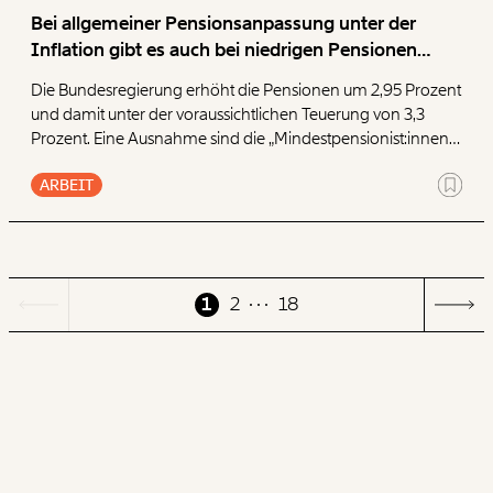
Bei allgemeiner Pensionsanpassung unter der
Inflation gibt es auch bei niedrigen Pensionen
Kaufkraftverlust
Die Bundesregierung erhöht die Pensionen um 2,95 Prozent
und damit unter der voraussichtlichen Teuerung von 3,3
Prozent. Eine Ausnahme sind die „Mindestpensionist:innen“
mit Ausgleichszulage. Sie erhalten 3,3 Prozent und damit
ARBEIT
den vollen Teuerungsausgleich. Das betrifft 111.165 Personen
(Stand 2024) bzw. jede 20. Pensionist:in, darunter doppelt so
viele Frauen wie Männer.
1
2
18