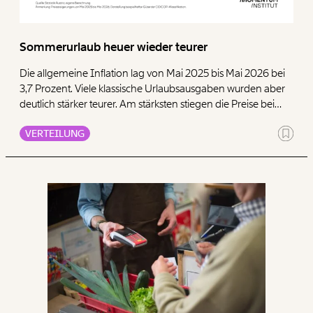
Sommerurlaub heuer wieder teurer
Die allgemeine Inflation lag von Mai 2025 bis Mai 2026 bei
3,7 Prozent. Viele klassische Urlaubsausgaben wurden aber
deutlich stärker teurer. Am stärksten stiegen die Preise bei
Kraftstoffen mit 26,3 Prozent. Auch Campingplätze und
VERTEILUNG
Jugendherbergen verteuerten sich stark um 13,9 Prozent,
Flugreisen um 13,8 Prozent, Busreisen um 10,5 Prozent und
Zugreisen um 9,6 Prozent. Damit liegen viele Kosten für die
Anreise klar über der allgemeinen Inflation. Wer wegfahren
will, muss also schon für das Hinkommen deutlich mehr
zahlen. Besonders problematisch ist das für Haushalte, die
ohnehin nur knapp kalkulieren können.