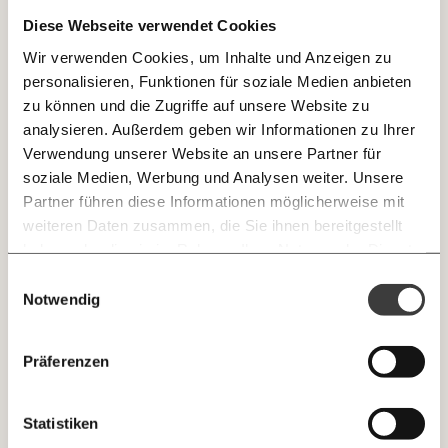
verschobenen Unternehmensgewinne: Außerhalb
Diese Webseite verwendet Cookies
JETZT
Europas landen rund 110 Millionen Euro an
unversteuerten oder niedrig versteuerten
Wir verwenden Cookies, um Inhalte und Anzeigen zu
EINFACH
österreichischen Unternehmensgewinnen. Die
personalisieren, Funktionen für soziale Medien anbieten
TEILEN.
Aufteilung nach Ländern bezieht sich auf das
zu können und die Zugriffe auf unsere Website zu
letztverfügbare Jahr 2019.
analysieren. Außerdem geben wir Informationen zu Ihrer
Verwendung unserer Website an unsere Partner für
E-Mail
Whatsapp
soziale Medien, Werbung und Analysen weiter. Unsere
Newsletter des Momentum Instituts
Partner führen diese Informationen möglicherweise mit
Ein Mal pro
Momentum Institut-Weekly:
weiteren Daten zusammen, die Sie ihnen bereitgestellt
Telegram
Messenger
Ich werde Fördermitglied* …
Woche die neuesten Analysen,
haben oder die sie im Rahmen Ihrer Nutzung der Dienste
GEMERKTE
Berechnungen, das Paper der Woche und
gesammelt haben.
monatlich
jährlich
Einwilligungsauswahl
Medienauftritte vom Momentum Institut.
Facebook
Mastodon
INHALTE
Notwendig
0
Inhalte
Threads
RSS
Newsletter des Moment Magazins
… mit einem Beitrag von* …
ALLES
Präferenzen
Knackig über die
Instagram
LinkedIn
Morgenmoment:
10€
20€
wichtigsten Themen informiert bleiben -
Statistiken
morgens in deinem Posteingang