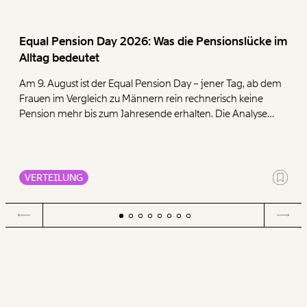
Equal Pension Day 2026: Was die Pensionslücke im
Alltag bedeutet
Am 9. August ist der Equal Pension Day – jener Tag, ab dem
Frauen im Vergleich zu Männern rein rechnerisch keine
Pension mehr bis zum Jahresende erhalten. Die Analyse
zeigt, dass Frauen mit ihren geringen Pensionen deutlich
mehr für die Deckung der Grundbedürfnisse Wohnen,
Ernährung, Energie und Gesundheit ausgeben müssen als
Männer.
VERTEILUNG