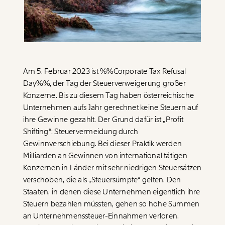
Paper der Woche
Kürzungslandkarte
Projekte
Erbschaftssteuer-Rechner
Koalitions-Kompass
Arbeitslosenrechner
Am 5. Februar 2023 ist
%%Corporate Tax Refusal
Day%%
, der Tag der Steuerverweigerung großer
Über uns
Care-Rechner
Konzerne. Bis zu diesem Tag haben österreichische
Unternehmen aufs Jahr gerechnet keine Steuern auf
Team
Befristungs-Monitor
ihre Gewinne gezahlt. Der Grund dafür ist „Profit
Jahresberichte
Pflegerechner
Shifting“: Steuervermeidung durch
Gewinnverschiebung. Bei dieser Praktik werden
Pressebereich
Parlagram
Milliarden an Gewinnen von international tätigen
Jobs & Fellowships
Konzernen in Länder mit sehr niedrigen Steuersätzen
verschoben, die als „Steuersümpfe“ gelten. Den
Staaten, in denen diese Unternehmen eigentlich ihre
Steuern bezahlen müssten, gehen so hohe Summen
an Unternehmenssteuer-Einnahmen verloren.