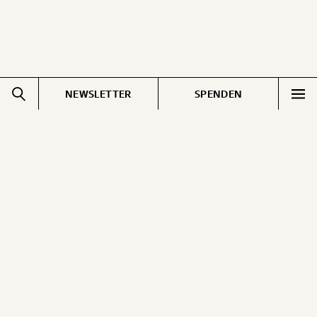
NEWSLETTER
SPENDEN
Impressum
Pressebereich
Datenschutz
Jobs & Fellowships