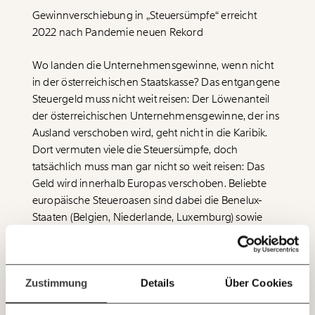
Gewinnverschiebung in „Steuersümpfe“ erreicht
Veränderung
2022 nach Pandemie neuen Rekord
beginnt mit Dir!
Wo landen die Unternehmensgewinne, wenn nicht
in der österreichischen Staatskasse? Das entgangene
Werde
und wir können gemeinsam
Fördermitglied
Steuergeld muss nicht weit reisen: Der Löwenanteil
unsere Wirtschaft so gestalten, dass sie für alle
der österreichischen Unternehmensgewinne, der ins
funktioniert. Unsere Recherchen sind für alle frei im
Ausland verschoben wird, geht nicht in die Karibik.
Netz. Unabhängig und werbefrei. Und das wird auch
Dort vermuten viele die Steuersümpfe, doch
so bleiben. Kämpf’ mit uns für den Fortschritt und
unterstütze uns mit Deinem Mitgliedsbeitrag.
tatsächlich muss man gar nicht so weit reisen: Das
Geld wird innerhalb Europas verschoben. Beliebte
Du überweist lieber direkt?
europäische Steueroasen sind dabei die Benelux-
Hier unsere IBAN: AT34 4300 0498 0007 6017
Staaten (Belgien, Niederlande, Luxemburg) sowie
Immer auf dem
Irland und die Schweiz. Allein in den Benelux-Staaten
Deine Spende absetzen:
Fragen und Antworten.
Laufenden bleiben
werden rund 359 Millionen Euro an österreichischen
mit unseren gratis
Unternehmensgewinnen geparkt. In Irland werden
Zustimmung
Details
Über Cookies
524 Millionen Euro und in der Schweiz 149 Millionen
E-Mail-Newslettern!
Euro deponiert. Aber auch nach Übersee fließen die