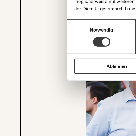
möglicherweise mit weiteren
der Dienste gesammelt habe
Einwilligungsauswahl
Notwendig
JETZT
EINFAC
TEILEN.
Ablehnen