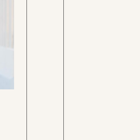
Care-
Pressebereich
Rechner
Jobs &
Befristungs-
Fellowships
Monitor
Pflegerechner
Parlagram