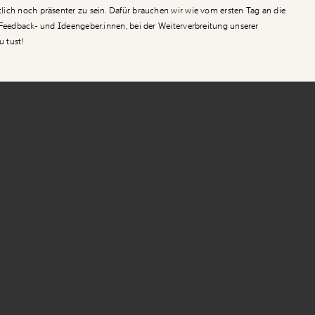
ich noch präsenter zu sein. Dafür brauchen wir wie vom ersten Tag an die
 Feedback- und Ideengeber:innen, bei der Weiterverbreitung unserer
u tust!