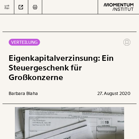
VERTEILUNG
Text
second
Eigenkapitalverzinsung: Ein
Steuergeschenk für
Großkonzerne
Arbeit
Verteilung
Barbara Blaha
27. August 2020
Klima
Datensätze