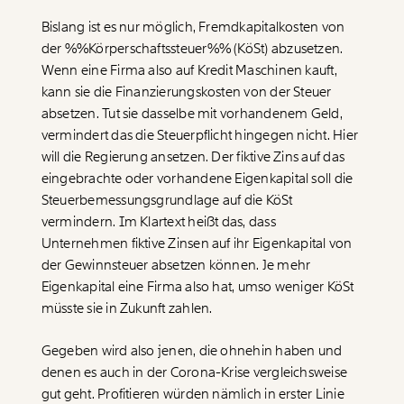
Bislang ist es nur möglich, Fremdkapitalkosten von
der
%%Körperschaftssteuer%%
(KöSt) abzusetzen.
Wenn eine Firma also auf Kredit Maschinen kauft,
kann sie die Finanzierungskosten von der Steuer
absetzen. Tut sie dasselbe mit vorhandenem Geld,
vermindert das die Steuerpflicht hingegen nicht. Hier
will die Regierung ansetzen. Der fiktive Zins auf das
eingebrachte oder vorhandene Eigenkapital soll die
Steuerbemessungsgrundlage auf die KöSt
vermindern. Im Klartext heißt das, dass
Unternehmen fiktive Zinsen auf ihr Eigenkapital von
der Gewinnsteuer absetzen können. Je mehr
Veränderung
Eigenkapital eine Firma also hat, umso weniger KöSt
beginnt mit Dir!
müsste sie in Zukunft zahlen.
Gegeben wird also jenen, die ohnehin haben und
Werde
und wir können gemeinsam
Fördermitglied
unsere Wirtschaft so gestalten, dass sie für alle
denen es auch in der Corona-Krise vergleichsweise
funktioniert. Unsere Recherchen sind für alle frei im
gut geht. Profitieren würden nämlich in erster Linie