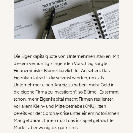
Paper der Woche
Kürzungslandkarte
Projekte
Erbschaftssteuer-Rechner
Koalitions-Kompass
Arbeitslosenrechner
Über uns
Care-Rechner
Die Eigenkapitalquote von Unternehmen stärken. Mit
diesem vernünftig klingenden Vorschlag sorgte
Team
Befristungs-Monitor
Finanzminister Blümel kürzlich für Aufsehen. Das
Jahresberichte
Pflegerechner
Eigenkapital soll fiktiv verzinst werden, um „als
Unternehmer einen Anreiz zu haben, mehr Geld in
Pressebereich
Parlagram
die eigene Firma zu investieren“, so Blümel. Es stimmt
Jobs & Fellowships
schon, mehr Eigenkapital macht Firmen resilienter.
Vor allem Klein- und Mittelbetriebe (KMU) litten
bereits vor der Corona-Krise unter einem notorischen
Mangel daran. Ihnen nützt das ins Spiel gebrachte
Modell aber wenig bis gar nichts.