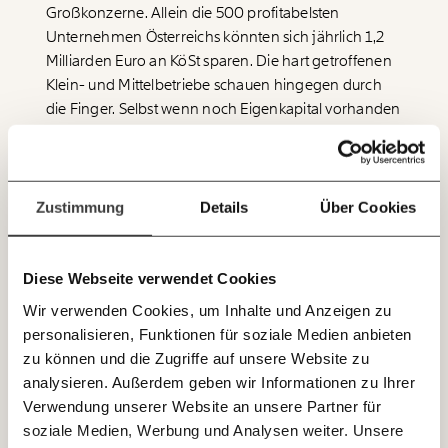
Netz. Unabhängig und werbefrei. Und das wird auch
Großkonzerne. Allein die 500 profitabelsten
so bleiben. Kämpf’ mit uns für den Fortschritt und
Unternehmen Österreichs könnten sich jährlich 1,2
unterstütze uns mit Deinem Mitgliedsbeitrag.
Milliarden Euro an KöSt sparen. Die hart getroffenen
Du überweist lieber direkt?
Klein- und Mittelbetriebe schauen hingegen durch
Hier unsere IBAN: AT34 4300 0498 0007 6017
die Finger. Selbst wenn noch Eigenkapital vorhanden
Immer auf dem
ist, nützt dessen fiktive Verzinsung nichts, wenn die
Deine Spende absetzen:
Fragen und Antworten.
Laufenden bleiben
Bilanz unter Wasser steht. Diese vermindert nämlich
nur die Steuer auf den Gewinn, also die KöSt. Gibt es
mit unseren gratis
aber keinen Gewinn, gibt es auch keine Entlastung.
Zustimmung
Details
Über Cookies
E-Mail-Newslettern!
Und auch wenn noch Gewinne geschrieben werden,
profitieren davon nur jene, die auch eine Bilanz
Diese Webseite verwendet Cookies
JETZT
haben. Eigenkapital wird nämlich nur darin
Wir verwenden Cookies, um Inhalte und Anzeigen zu
EINFACH
ausgewiesen. Viele kleine Firmen, insbesondere Ein-
personalisieren, Funktionen für soziale Medien anbieten
Personen-Unternehmen (EPU) machen jedoch so
TEILEN.
zu können und die Zugriffe auf unsere Website zu
geringe Umsätze, dass sie keine Bilanz, sondern
analysieren. Außerdem geben wir Informationen zu Ihrer
lediglich eine Ausgaben- Einnahmenrechnung
Verwendung unserer Website an unsere Partner für
legen. Bilanzierungspflichtig sind neben
E-Mail
Whatsapp
soziale Medien, Werbung und Analysen weiter. Unsere
Newsletter des Momentum Instituts
Kapitalgesellschaften nämlich nur Unternehmen, die