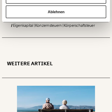
wäre damit am meisten gedient.
Mehr Informationen:
Datenschutz.
60€
100€
Ablehnen
ANMELDEN
150€
€
Eigenkapital
Konzernsteuern
Körperschaftsteuer
Ich möchte meine Spende verschenken.
Du erhältst eine E-Mail mit deiner
Geschenkurkunde im PDF-Format, welche Du
ausdrucken oder weiterleiten und verschenken
kannst.
WEITERE ARTIKEL
WEITER
1/3