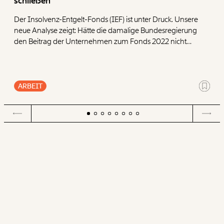
schließen
Der Insolvenz-Entgelt-Fonds (IEF) ist unter Druck. Unsere
neue Analyse zeigt: Hätte die damalige Bundesregierung
den Beitrag der Unternehmen zum Fonds 2022 nicht
halbiert, wären heute deutlich mehr Reserven
vorhanden. Um den Fonds langfristig abzusichern,
präsentieren wir vier Ansatzpunkte.
ARBEIT