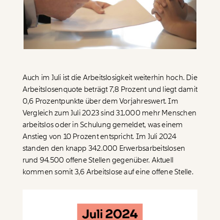
Paper der Woche
Kürzungslandkarte
Projekte
Erbschaftssteuer-Rechner
Koalitions-Kompass
Arbeitslosenrechner
Auch im Juli ist die Arbeitslosigkeit weiterhin hoch. Die
Über uns
Care-Rechner
Arbeitslosenquote beträgt 7,8 Prozent und liegt damit
0,6 Prozentpunkte über dem Vorjahreswert. Im
Team
Befristungs-Monitor
Vergleich zum Juli 2023 sind 31.000 mehr Menschen
Jahresberichte
arbeitslos oder in Schulung gemeldet, was einem
Pflegerechner
Anstieg von 10 Prozent entspricht. Im Juli 2024
Pressebereich
Parlagram
standen den knapp 342.000 Erwerbsarbeitslosen
rund 94.500 offene Stellen gegenüber. Aktuell
Jobs & Fellowships
kommen somit 3,6 Arbeitslose auf eine offene Stelle.