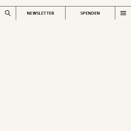
NEWSLETTER
SPENDEN
Impressum
Pressebereich
Datenschutz
Jobs & Fellowships
Cookie Einstellungen
Gemerkte Inhalte