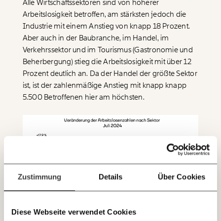
Veränderung
Alle Wirtschaftssektoren sind von höherer
Arbeitslosigkeit betroffen, am stärksten jedoch die
beginnt mit Dir!
Industrie mit einem Anstieg von knapp 18 Prozent.
Aber auch in der Baubranche, im Handel, im
Werde
und wir können gemeinsam
Fördermitglied
Verkehrssektor und im Tourismus (Gastronomie und
unsere Wirtschaft so gestalten, dass sie für alle
Beherbergung) stieg die Arbeitslosigkeit mit über 12
funktioniert. Unsere Recherchen sind für alle frei im
Prozent deutlich an. Da der Handel der größte Sektor
Netz. Unabhängig und werbefrei. Und das wird auch
ist, ist der zahlenmäßige Anstieg mit knapp knapp
so bleiben. Kämpf’ mit uns für den Fortschritt und
unterstütze uns mit Deinem Mitgliedsbeitrag.
5.500 Betroffenen hier am höchsten.
Du überweist lieber direkt?
Hier unsere IBAN: AT34 4300 0498 0007 6017
Immer auf dem
Deine Spende absetzen:
Fragen und Antworten.
Laufenden bleiben
mit unseren gratis
Zustimmung
Details
Über Cookies
E-Mail-Newslettern!
Diese Webseite verwendet Cookies
JETZT