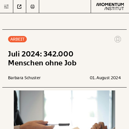
ARBEIT
Text
second
Juli 2024: 342.000
Menschen ohne Job
Arbeit
Barbara Schuster
01. August 2024
Verteilung
Klima
Datensätze