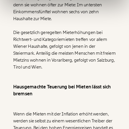
denn sie wohnen öfter zur Miete: Im untersten
Einkommensfünftel wohnen sechs von zehn
Ich möchte meine Spende verschenken.
Haushalte zur Miete.
Du erhältst eine E-Mail mit deiner
Geschenkurkunde im PDF-Format, welche Du
ausdrucken oder weiterleiten und verschenken
Die gesetzlich geregelten Mieterhöhungen bei
kannst.
Richtwert- und Kategoriemieten treffen vor allem
Wiener Haushalte, gefolgt von jenen in der
Steiermark. Anteilig die meisten Menschen mit freiem
WEITER
Mietzins wohnen in Vorarlberg, gefolgt von Salzburg,
Tirol und Wien.
1/3
Hausgemachte Teuerung bei Mieten lässt sich
bremsen
Wenn die Mieten mit der Inflation erhöht werden,
werden sie selbst zu einem wesentlichen Treiber der
Teuerung. Bei den hohen Energiepreisen handelt es