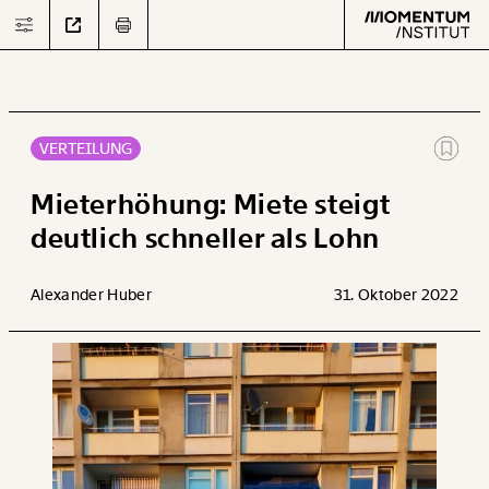
VERTEILUNG
Text
second
Mieterhöhung: Miete steigt
deutlich schneller als Lohn
Arbeit
Alexander Huber
31. Oktober 2022
Verteilung
Klima
Datensätze