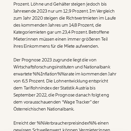
Prozent. Löhne und Gehälter steigen jedoch bis
Jahresende 2023 nur um 12,9 Prozent. Im Vergleich
zum Jahr 2020 steigen die Richtwertmieten im Laufe
des kommenden Jahres um 14,8 Prozent, die
Kategoriemieten gar um 23,4 Prozent. Betroffene
Mieter:innen müssen einen immer größeren Teil
ihres Einkommens für die Miete aufwenden.
Veränderung
Der Prognose 2023 zugrunde liegt die von
Wirtschaftsforschungsinstituten und Nationalbank
beginnt mit Dir!
erwartete %%Inflation%%srate im kommenden Jahr
von 6,5 Prozent. Die Lohnentwicklung entspricht
Werde
und wir können gemeinsam
Fördermitglied
dem Tariflohnindex der Statistik Austria bis
unsere Wirtschaft so gestalten, dass sie für alle
September 2022, die Prognose danach folgt eng
funktioniert. Unsere Recherchen sind für alle frei im
dem vorausschauenden “Wage Tracker” der
Netz. Unabhängig und werbefrei. Und das wird auch
Österreichischen Nationalbank.
so bleiben. Kämpf’ mit uns für den Fortschritt und
unterstütze uns mit Deinem Mitgliedsbeitrag.
Erreicht der
%%Verbraucherpreisindex%%
einen
Du überweist lieber direkt?
gewissen Schwellenwert, können Vermieter:innen