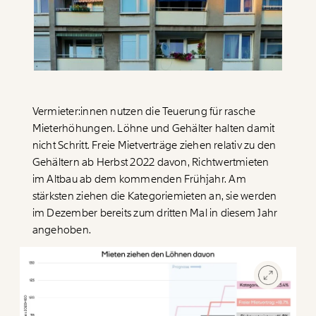
Paper der Woche
Kürzungslandkarte
Projekte
Erbschaftssteuer-Rechner
Koalitions-Kompass
Arbeitslosenrechner
Vermieter:innen nutzen die Teuerung für rasche
Über uns
Care-Rechner
Mieterhöhungen. Löhne und Gehälter halten damit
nicht Schritt. Freie Mietverträge ziehen relativ zu den
Team
Befristungs-Monitor
Gehältern ab Herbst 2022 davon, Richtwertmieten
Jahresberichte
im Altbau ab dem kommenden Frühjahr. Am
Pflegerechner
stärksten ziehen die Kategoriemieten an, sie werden
Pressebereich
Parlagram
im Dezember bereits zum dritten Mal in diesem Jahr
angehoben.
Jobs & Fellowships