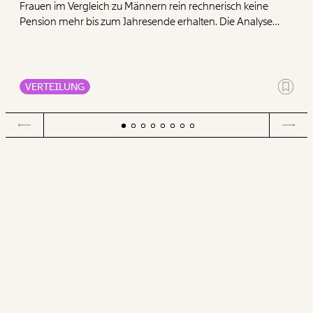
Frauen im Vergleich zu Männern rein rechnerisch keine
Pension mehr bis zum Jahresende erhalten. Die Analyse
zeigt, dass Frauen mit ihren geringen Pensionen deutlich
mehr für die Deckung der Grundbedürfnisse Wohnen,
Ernährung, Energie und Gesundheit ausgeben müssen als
Männer.
VERTEILUNG