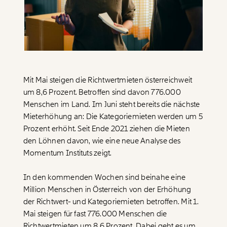
Paper der Woche
Kürzungslandkarte
Projekte
Erbschaftssteuer-Rechner
Koalitions-Kompass
Arbeitslosenrechner
Mit Mai steigen die Richtwertmieten österreichweit
Über uns
Care-Rechner
um 8,6 Prozent. Betroffen sind davon 776.000
Menschen im Land. Im Juni steht bereits die nächste
Team
Befristungs-Monitor
Mieterhöhung an: Die Kategoriemieten werden um 5
Jahresberichte
Prozent erhöht. Seit Ende 2021 ziehen die Mieten
Pflegerechner
den Löhnen davon, wie eine neue Analyse des
Pressebereich
Parlagram
Momentum Instituts zeigt.
Jobs & Fellowships
In den kommenden Wochen sind beinahe eine
Million Menschen in Österreich von der Erhöhung
der Richtwert- und Kategoriemieten betroffen. Mit 1.
Mai steigen für fast 776.000 Menschen die
Richtwertmieten um 8,6 Prozent. Dabei geht es um