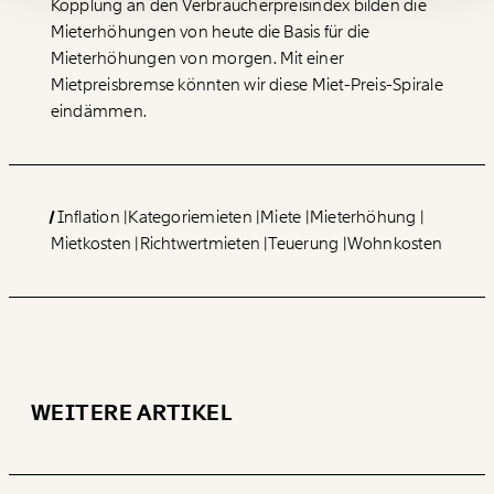
Kopplung an den
Verbraucherpreisindex
bilden die
Du erhältst eine E-Mail mit deiner
Mieterhöhungen von heute die Basis für die
Geschenkurkunde im PDF-Format, welche Du
ausdrucken oder weiterleiten und verschenken
Mieterhöhungen von morgen. Mit einer
kannst.
Mietpreisbremse könnten wir diese Miet-Preis-Spirale
eindämmen.
WEITER
1/3
Inflation
Kategoriemieten
Miete
Mieterhöhung
Mietkosten
Richtwertmieten
Teuerung
Wohnkosten
WEITERE ARTIKEL