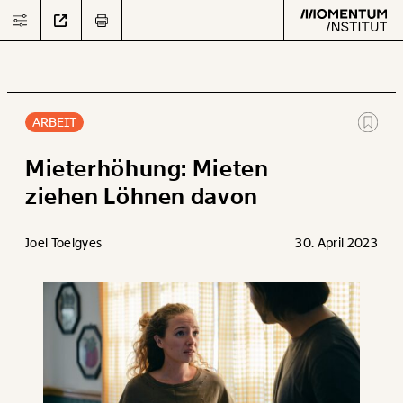
ARBEIT
Text
second
Mieterhöhung: Mieten
ziehen Löhnen davon
Arbeit
Joel Toelgyes
30. April 2023
Verteilung
Klima
Datensätze