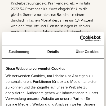
Netz. Unabhängig und werbefrei. Und das wird auch
Kinderbetreuungsgeld, Krankengeld, etc. – im Jahr
so bleiben. Kämpf’ mit uns für den Fortschritt und
2022 5,4 Prozent an Kaufkraft eingebüßt. Um die
unterstütze uns mit Deinem Mitgliedsbeitrag.
gleiche Summe konnte ein:e Bezieher:in einem
durchschnittlichen Monat des Jahres um 5,4 Prozent
Du überweist lieber direkt?
weniger Produkte und Dienstleistungen kaufen als
Hier unsere IBAN: AT34 4300 0498 0007 6017
noch zu Beginn des Jahres, weil die Unternehmen
Immer auf dem
Deine Spende absetzen:
Fragen und Antworten.
die Preise rasch anhoben. Etwas geringer fiel der
Laufenden bleiben
Kaufkraftverlust im Jahresschnitt bei der
mit unseren gratis
Studienbeihilfe sowie der
Ausgleichszulage
Zustimmung
Details
Über Cookies
E-Mail-Newslettern!
(Mindestsicherung und
Mindestpension
) mit rund
drei Prozent aus. Der Grundbetrag der
Studienbeihilfe wurde unterjährig erhöht, die
Diese Webseite verwendet Cookies
JETZT
Sozialhilfe zu Beginn des Jahres 2022.
Wir verwenden Cookies, um Inhalte und Anzeigen zu
EINFACH
personalisieren, Funktionen für soziale Medien anbieten
TEILEN.
zu können und die Zugriffe auf unsere Website zu
analysieren. Außerdem geben wir Informationen zu Ihrer
Verwendung unserer Website an unsere Partner für
E-Mail
Whatsapp
soziale Medien, Werbung und Analysen weiter. Unsere
Newsletter des Momentum Instituts