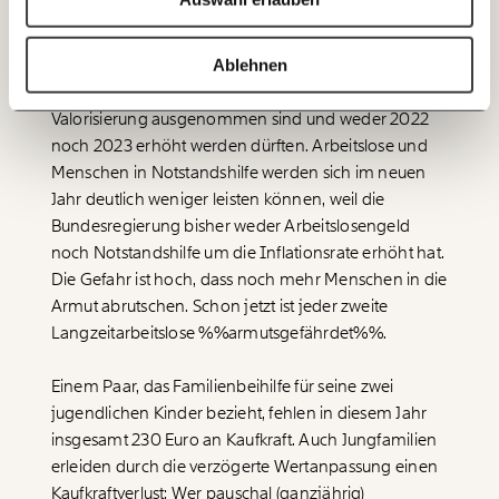
20€
40€
ausfallen. Der Kaufkraftverlust der Studienbeihilfe liegt
Ich bin einverstanden, einen regelmäßigen Newsletter zu erhalten.
Mehr Informationen:
Datenschutz.
bei 2,1 Prozent beim Grundbetrag. Mit 11,5 Prozent
60€
100€
besonders drastisch an Wert verlieren das
Ablehnen
ANMELDEN
Arbeitslosengeld und die Notstandshilfe, die von der
150€
€
Valorisierung
ausgenommen sind und weder 2022
noch 2023 erhöht werden dürften. Arbeitslose und
Menschen in Notstandshilfe werden sich im neuen
Ich möchte meine Spende verschenken.
Jahr deutlich weniger leisten können, weil die
Du erhältst eine E-Mail mit deiner
Geschenkurkunde im PDF-Format, welche Du
Bundesregierung bisher weder Arbeitslosengeld
ausdrucken oder weiterleiten und verschenken
noch Notstandshilfe um die Inflationsrate erhöht hat.
kannst.
Die Gefahr ist hoch, dass noch mehr Menschen in die
Armut abrutschen. Schon jetzt ist jeder zweite
Langzeitarbeitslose
%%armutsgefährdet%%
.
WEITER
Einem Paar, das Familienbeihilfe für seine zwei
1/3
jugendlichen Kinder bezieht, fehlen in diesem Jahr
insgesamt 230 Euro an Kaufkraft. Auch Jungfamilien
erleiden durch die verzögerte Wertanpassung einen
Kaufkraftverlust: Wer pauschal (ganzjährig)