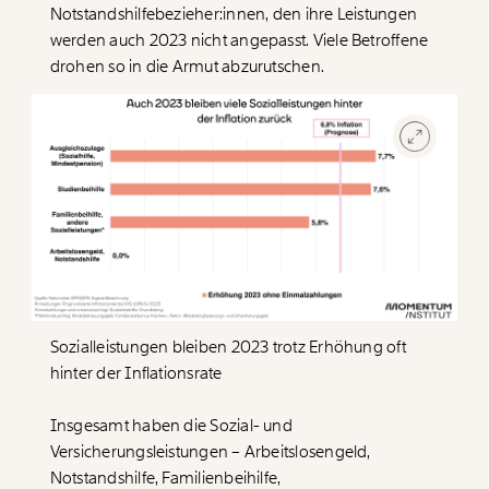
Notstandshilfebezieher:innen, den ihre Leistungen
werden auch 2023 nicht angepasst. Viele Betroffene
drohen so in die Armut abzurutschen.
Veränderung
Sozialleistungen bleiben 2023 trotz Erhöhung oft
beginnt mit Dir!
hinter der Inflationsrate
Insgesamt haben die Sozial- und
Werde
und wir können gemeinsam
Fördermitglied
Versicherungsleistungen – Arbeitslosengeld,
unsere Wirtschaft so gestalten, dass sie für alle
Notstandshilfe, Familienbeihilfe,
funktioniert. Unsere Recherchen sind für alle frei im