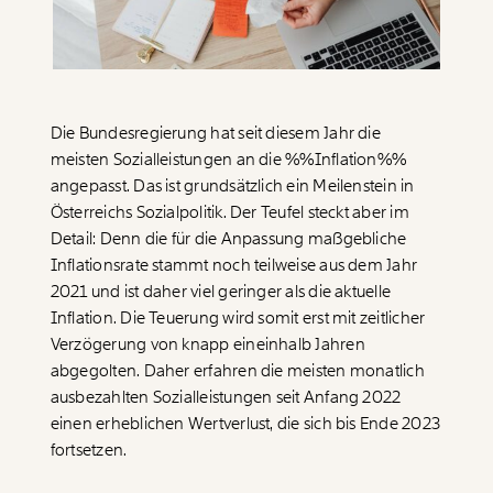
Paper der Woche
Kürzungslandkarte
Projekte
Erbschaftssteuer-Rechner
Koalitions-Kompass
Die Bundesregierung hat seit diesem Jahr die
Arbeitslosenrechner
meisten Sozialleistungen an die %%Inflation%%
angepasst. Das ist grundsätzlich ein Meilenstein in
Über uns
Care-Rechner
Österreichs Sozialpolitik. Der Teufel steckt aber im
Team
Befristungs-Monitor
Detail: Denn die für die Anpassung maßgebliche
Inflationsrate stammt noch teilweise aus dem Jahr
Jahresberichte
Pflegerechner
2021 und ist daher viel geringer als die aktuelle
Inflation. Die Teuerung wird somit erst mit zeitlicher
Pressebereich
Parlagram
Verzögerung von knapp eineinhalb Jahren
Jobs & Fellowships
abgegolten. Daher erfahren die meisten monatlich
ausbezahlten Sozialleistungen seit Anfang 2022
einen erheblichen Wertverlust, die sich bis Ende 2023
fortsetzen.