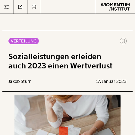
VERTEILUNG
Text
second
Sozialleistungen erleiden
auch 2023 einen Wertverlust
Arbeit
Jakob Sturn
17. Januar 2023
Verteilung
Klima
Datensätze