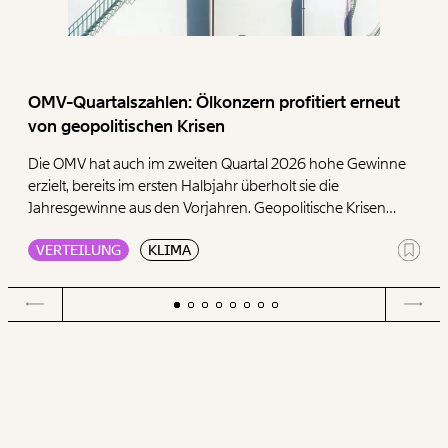
OMV-Quartalszahlen: Ölkonzern profitiert erneut
von geopolitischen Krisen
Die OMV hat auch im zweiten Quartal 2026 hohe Gewinne
erzielt, bereits im ersten Halbjahr überholt sie die
Jahresgewinne aus den Vorjahren. Geopolitische Krisen
sorgen weiterhin für hohe Gewinne im Öl- und Gasgeschäft,
VERTEILUNG
KLIMA
wie das Momentum Institut in einer Aussendung zeigt.
Besonders auffällig sind erneut die Raffinerie-Margen.
Weiters zeigt die Denkfabrik, wie seit Ausbruch der
Kampfhandlungen im Iran die Preise für Kraftstoffe, wie
Benzin oder Diesel, schlagartig zu den stärksten
Inflationstreibern werden.