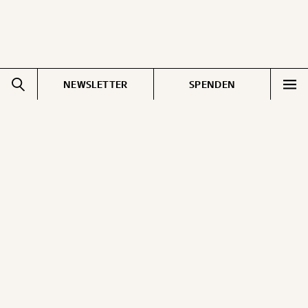
NEWSLETTER
SPENDEN
Impressum
Pressebereich
Datenschutz
Jobs & Fellowships