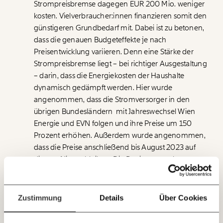
Strompreisbremse dagegen EUR 200 Mio. weniger
kosten. Vielverbraucher:innen finanzieren somit den
Veränderung
günstigeren Grundbedarf mit. Dabei ist zu betonen,
beginnt mit Dir!
dass die genauen Budgeteffekte je nach
Preisentwicklung variieren. Denn eine Stärke der
Strompreisbremse liegt – bei richtiger Ausgestaltung
Werde
und wir können gemeinsam
Fördermitglied
– darin, dass die Energiekosten der Haushalte
unsere Wirtschaft so gestalten, dass sie für alle
funktioniert. Unsere Recherchen sind für alle frei im
dynamisch gedämpft werden. Hier wurde
Netz. Unabhängig und werbefrei. Und das wird auch
angenommen, dass die Stromversorger in den
so bleiben. Kämpf’ mit uns für den Fortschritt und
übrigen Bundesländern mit Jahreswechsel Wien
unterstütze uns mit Deinem Mitgliedsbeitrag.
Energie und EVN folgen und ihre Preise um 150
Prozent erhöhen. Außerdem wurde angenommen,
Du überweist lieber direkt?
Hier unsere IBAN: AT34 4300 0498 0007 6017
dass die Preise anschließend bis August 2023 auf
Immer auf dem
diesem Niveau bleiben. Die Regierung rechnet
Deine Spende absetzen:
Fragen und Antworten.
Laufenden bleiben
dagegen mit Kosten von 2,5 Mrd.
mit unseren gratis
Zustimmung
Details
Über Cookies
E-Mail-Newslettern!