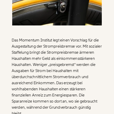
Paper der Woche
Kürzungslandkarte
Projekte
Erbschaftssteuer-Rechner
Koalitions-Kompass
Arbeitslosenrechner
Das Momentum Institut legt einen Vorschlag für die
Über uns
Care-Rechner
Ausgestaltung der Strompreisbremse vor. Mit sozialer
Staffelung bringt die Strompreisbremse ärmeren
Team
Befristungs-Monitor
Haushalten mehr Geld als einkommensstärkeren
Jahresberichte
Haushalten. Weniger „preisgebremst“ werden die
Pflegerechner
Ausgaben für Strom bei Haushalten mit
Pressebereich
Parlagram
überdurchschnittlichem Stromverbrauch und
ausreichend Einkommen. Das erzeugt bei
Jobs & Fellowships
wohlhabenden Haushalten einen stärkeren
finanziellen Anreiz zum Energiesparen. Die
Sparanreize kommen so dort an, wo sie gebraucht
werden, während der Grundverbrauch günstig
bleibt.