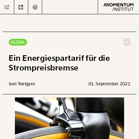
KLIMA
Text
second
Ein Energiespartarif für die
Strompreisbremse
Arbeit
Joel Toelgyes
01. September 2022
Verteilung
Klima
Datensätze