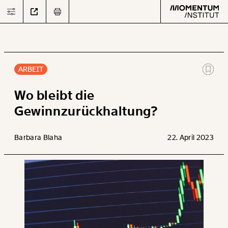
ARBEIT
Text
second
Wo bleibt die
Gewinnzurückhaltung?
Arbeit
Barbara Blaha
22. April 2023
Verteilung
Klima
Datensätze