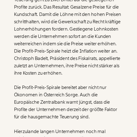
Profite zurück. Das Resultat: Gesalzene Preise für die
Kundschaft. Damit die Löhne mit den hohen Preisen
schritthalten, wird die Gewerkschaft zu Recht kräftige
Lohnerhöhungen fordern. Gestiegene Lohnkosten
werden die Unternehmen sofort an die Kunden
weiterreichen indem sie die Preise weiter erhöhen.
Die Profit-Preis-Spirale heizt die Inflation weiter an.
Christoph Badelt, Präsident des Fiskalrats, appellierte
zuletzt an Unternehmen, ihre Preise nicht stärker als
ihre Kosten zu erhöhen.
Die Profit-Preis-Spirale bereitet aber nicht nur
Veränderung
Ökonomen in Österreich Sorge. Auch die
Europäische Zentralbank warnt jüngst, dass die
beginnt mit Dir!
Profite der Unternehmen derzeit der größte Faktor
für die hausgemachte Teuerung sind.
Werde
und wir können gemeinsam
Fördermitglied
unsere Wirtschaft so gestalten, dass sie für alle
Hierzulande langen Unternehmen noch mal
funktioniert. Unsere Recherchen sind für alle frei im