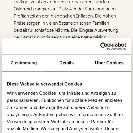
Netz. Unabhängig und werbefrei. Und das wird auch
kräftiger zu als in anderen europäischen Ländern.
so bleiben. Kämpf’ mit uns für den Fortschritt und
Österreich rangiert auf Platz 4 in der Eurozone beim
unterstütze uns mit Deinem Mitgliedsbeitrag.
Profitanteil an der inländischen Inflation. Die hohen
Preise sorgen in vielen österreichischen Familien
Du überweist lieber direkt?
derzeit für schlaflose Nächte. Die jüngste Auswertung
Hier unsere IBAN: AT34 4300 0498 0007 6017
der Statistik Austria zeigt: Fast eine halbe Million
Immer auf dem
Deine Spende absetzen:
Fragen und Antworten.
Menschen sind aktuell mit Zahlungen im Verzug,
Laufenden bleiben
bald 2 Millionen Menschen meinen, sie können
mit unseren gratis
unerwartete Ausgaben, wie eine kaputte
Zustimmung
Details
Über Cookies
E-Mail-Newslettern!
Waschmaschine derzeit nicht stemmen.
So schwierig die Lage von Familien und Pensionisten,
Diese Webseite verwendet Cookies
JETZT
so problematisch ist die Profit-Preis-Spirale für die
Wir verwenden Cookies, um Inhalte und Anzeigen zu
gesamte Wirtschaft. Ziehen die Preise den Löhnen
EINFACH
personalisieren, Funktionen für soziale Medien anbieten
davon, dann sinkt die Kaufkraft rasant. Wir können
TEILEN.
zu können und die Zugriffe auf unsere Website zu
uns um unser Geld immer weniger leisten. Jedes
analysieren. Außerdem geben wir Informationen zu Ihrer
Unternehmen braucht aber Kunden, die genug Geld
Verwendung unserer Website an unsere Partner für
haben, um ihr Produkt auch zu kaufen. Unternehmen
E-Mail
Whatsapp
soziale Medien, Werbung und Analysen weiter. Unsere
Newsletter des Momentum Instituts
geraten in Schwierigkeiten, Arbeitsplätze gehen