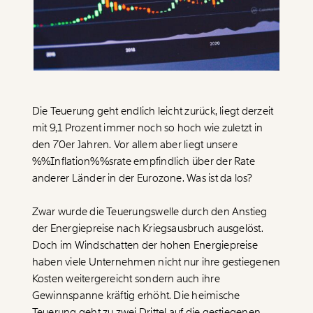
Paper der Woche
Kürzungslandkarte
Projekte
Erbschaftssteuer-Rechner
Koalitions-Kompass
Arbeitslosenrechner
Die Teuerung geht endlich leicht zurück, liegt derzeit
Über uns
Care-Rechner
mit 9,1 Prozent immer noch so hoch wie zuletzt in
den 70er Jahren. Vor allem aber liegt unsere
Team
Befristungs-Monitor
%%Inflation%%srate empfindlich über der Rate
Jahresberichte
Pflegerechner
anderer Länder in der Eurozone. Was ist da los?
Pressebereich
Parlagram
Zwar wurde die Teuerungswelle durch den Anstieg
der Energiepreise nach Kriegsausbruch ausgelöst.
Jobs & Fellowships
Doch im Windschatten der hohen Energiepreise
haben viele Unternehmen nicht nur ihre gestiegenen
Kosten weitergereicht sondern auch ihre
Gewinnspanne kräftig erhöht. Die heimische
Teuerung geht zu zwei Drittel auf die gestiegenen