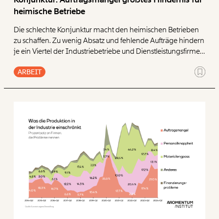
heimische Betriebe
Die schlechte Konjunktur macht den heimischen Betrieben
zu schaffen. Zu wenig Absatz und fehlende Aufträge hindern
je ein Viertel der Industriebetriebe und Dienstleistungsfirmen
daran mehr zu produzieren. Die Unternehmen geben die
ARBEIT
Nachfrageschwäche als wichtigsten Faktor für
Produktionseinschränkungen an, vor Personalmangel und
Materialengpässen. Das zeigt eine Auswertung des
Momentum Instituts auf Basis einer langjährigen Umfrage
der Europäischen Kommission unter Betrieben.