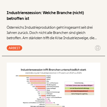
Paper der Woche
Kürzungslandkarte
Projekte
Industrierezession: Welche Branche (nicht)
Erbschaftssteuer-Rechner
betroffen ist
Koalitions-Kompass
Österreichs Industrieproduktion geht insgesamt seit drei
Jahren zurück. Doch nicht alle Branchen sind gleich
Arbeitslosenrechner
betroffen. Am stärksten trifft die Krise Industriezweige, die
Über uns
Care-Rechner
vom Bau abhängen oder nun teurere Energie verbrauchen,
ARBEIT
wie eine Auswertung des Momentum Instituts zeigt. Ein
Team
Befristungs-Monitor
hoher Lohnkostenanteil hat keine klare Wirkung.
Jahresberichte
Pflegerechner
Pressebereich
Parlagram
Jobs & Fellowships