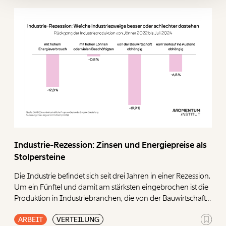
Ich möchte meine Spende verschenken.
Du erhältst eine E-Mail mit deiner
Geschenkurkunde im PDF-Format, welche Du
ausdrucken oder weiterleiten und verschenken
kannst.
WEITER
1/3
Industrie-Rezession: Zinsen und Energiepreise als
Stolpersteine
Die Industrie befindet sich seit drei Jahren in einer Rezession.
Um ein Fünftel und damit am stärksten eingebrochen ist die
Produktion in Industriebranchen, die von der Bauwirtschaft
abhängig sind (19,9 Prozent). In Industriezweigen, die mit
ARBEIT
VERTEILUNG
viel Energie produzieren müssen, beträgt der