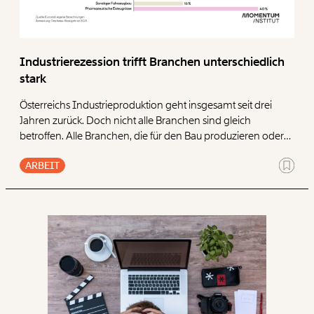
Industrierezession trifft Branchen unterschiedlich
stark
Österreichs Industrieproduktion geht insgesamt seit drei
Jahren zurück. Doch nicht alle Branchen sind gleich
betroffen. Alle Branchen, die für den Bau produzieren oder
viel Energie verbrauchen, produzierten 2024 weniger als
ARBEIT
noch drei Jahre zuvor (2021). Personalintensive Branchen
mit hohem Lohnkostenanteil hingegen haben keine direkte
Auswirkung auf die Industrieproduktion einer Branche:
Einige von ihnen weisen einen Produktionsanstieg auf,
einige einen Rückgang. Die Einteilung der Branchen in
Kategorien erfolgte auf Basis von Zahlen der
Oesterreichischen Nationalbank (September 2024
Konjunktur-Interimsprognose).