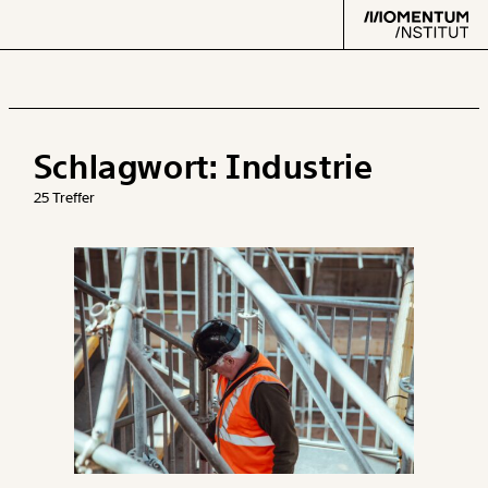
Schlagwort:
Industrie
Text
second
25 Treffer
Arbeit
Verteilung
Klima
Datensätze