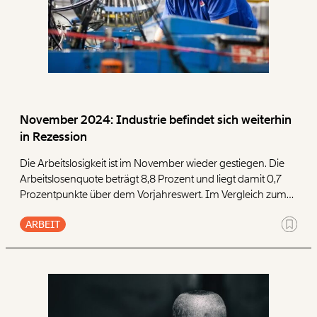
November 2024: Industrie befindet sich weiterhin
in Rezession
Die Arbeitslosigkeit ist im November wieder gestiegen. Die
Arbeitslosenquote beträgt 8,8 Prozent und liegt damit 0,7
Prozentpunkte über dem Vorjahreswert. Im Vergleich zum
Vorjahr sind rund 31.400 Menschen mehr arbeitslos oder in
ARBEIT
Schulung gemeldet. Die offenen Stellen reduzierten sich im
November 2024 und liegen nun bei rund 82.900. Aktuell
kommen somit 4,6 Arbeitslose auf eine offene Stelle.