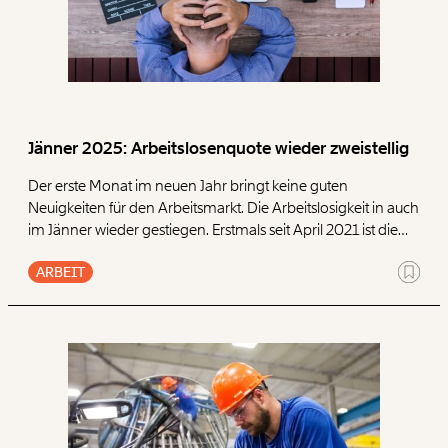
Jänner 2025: Arbeitslosenquote wieder zweistellig
Der erste Monat im neuen Jahr bringt keine guten
Neuigkeiten für den Arbeitsmarkt. Die Arbeitslosigkeit in auch
im Jänner wieder gestiegen. Erstmals seit April 2021 ist die
Arbeitslosenquote wieder zweistellig. 10,2 Prozent der
ARBEIT
Erwerbsbevölkerung ist arbeitslos oder in Schulung, das sind
rund 450.000 Personen.