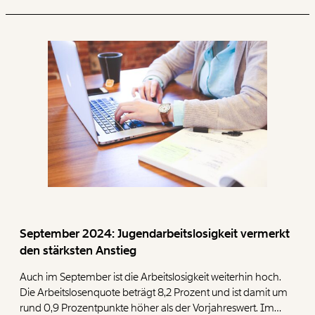
Produktionsrückgang 12,8 Prozent. Einen mittleren Einbruch
der Industrieproduktion erlebt die exportabhängige
Industrie mit 6,8 Prozent. Fast spurlos vorüber geht die
Industrierezession jedoch an den besonders lohnintensiven
Branchen mit vielen Mitarbeiter:innen bzw. hohen Löhnen.
Im Mittel sank die Produktion dort nur leicht um -0,8
Prozent.
September 2024: Jugendarbeitslosigkeit vermerkt
den stärksten Anstieg
Auch im September ist die Arbeitslosigkeit weiterhin hoch.
Die Arbeitslosenquote beträgt 8,2 Prozent und ist damit um
rund 0,9 Prozentpunkte höher als der Vorjahreswert. Im