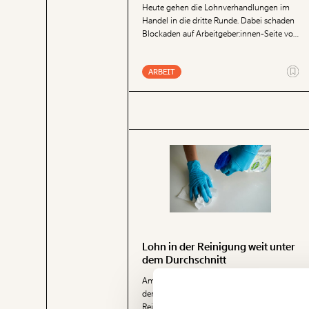
Heute gehen die Lohnverhandlungen im
Handel in die dritte Runde. Dabei schaden
Blockaden auf Arbeitgeber:innen-Seite vor
allem der Branche selbst – denn geringere
Löhne bedeuten auch weniger Konsum.
ARBEIT
Das zeigt eine Analyse des Momentum
Instituts auf Basis von Daten der Statistik
Austria.
Lohn in der Reinigung weit unter
dem Durchschnitt
Veränderung
Am 24. Oktober findet die zweite Runde
der Lohnverhandlungen in der
beginnt mit Dir
Reinigungsbranche statt. Der