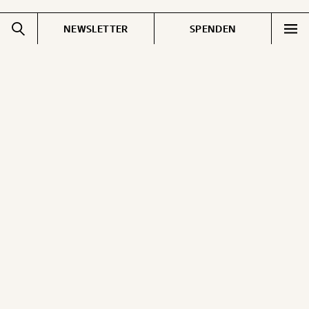
NEWSLETTER
SPENDEN
Impressum
Pressebereich
Datenschutz
Jobs & Fellowships
Cookie Einstellungen
Gemerkte Inhalte