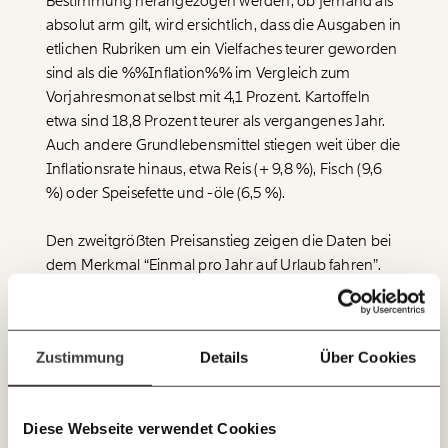
Veränderung
Bestimmung herangezogen werden, ob jemand als
absolut arm gilt, wird ersichtlich, dass die Ausgaben in
beginnt mit Dir!
etlichen Rubriken um ein Vielfaches teurer geworden
sind als die %%Inflation%% im Vergleich zum
Werde
und wir können gemeinsam
Fördermitglied
Vorjahresmonat selbst mit 4,1 Prozent. Kartoffeln
unsere Wirtschaft so gestalten, dass sie für alle
etwa sind 18,8 Prozent teurer als vergangenes Jahr.
funktioniert. Unsere Recherchen sind für alle frei im
Auch andere Grundlebensmittel stiegen weit über die
Netz. Unabhängig und werbefrei. Und das wird auch
Inflationsrate hinaus, etwa Reis (+ 9,8 %), Fisch (9,6
so bleiben. Kämpf’ mit uns für den Fortschritt und
unterstütze uns mit Deinem Mitgliedsbeitrag.
%) oder Speisefette und -öle (6,5 %).
Du überweist lieber direkt?
Den zweitgrößten Preisanstieg zeigen die Daten bei
Hier unsere IBAN: AT34 4300 0498 0007 6017
dem Merkmal “Einmal pro Jahr auf Urlaub fahren”.
Immer auf dem
Die Kosten für Paulschalreisen stiegen mit 12,9
Deine Spende absetzen:
Fragen und Antworten.
Laufenden bleiben
Prozent mehr als das Dreifache der Inflationsrate.
mit unseren gratis
Auch die Preise für Übernachtungen im Hotel und
Zustimmung
Details
Über Cookies
auf Campingplätzen stiegen um 6,9 Prozent. Die
E-Mail-Newslettern!
Mieten stiegen im Schnitt mit 8,5 Prozent doppelt so
stark wie die Teuerung.
Diese Webseite verwendet Cookies
JETZT