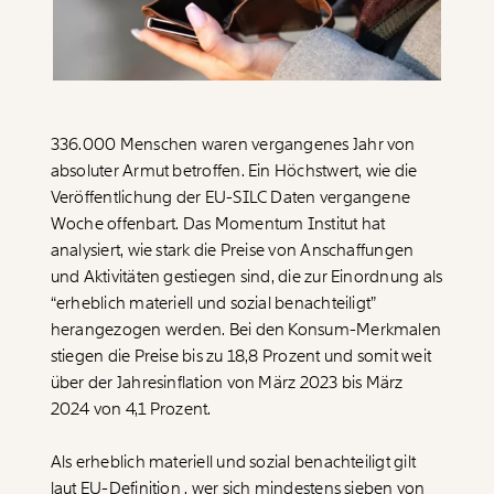
Paper der Woche
Kürzungslandkarte
Projekte
Erbschaftssteuer-Rechner
Koalitions-Kompass
336.000 Menschen waren vergangenes Jahr von
Arbeitslosenrechner
absoluter Armut betroffen. Ein Höchstwert, wie die
Über uns
Care-Rechner
Veröffentlichung der EU-SILC Daten vergangene
Woche offenbart. Das Momentum Institut hat
Team
Befristungs-Monitor
analysiert, wie stark die Preise von Anschaffungen
und Aktivitäten gestiegen sind, die zur Einordnung als
Jahresberichte
Pflegerechner
“erheblich materiell und sozial benachteiligt”
Pressebereich
Parlagram
herangezogen werden. Bei den Konsum-Merkmalen
stiegen die Preise bis zu 18,8 Prozent und somit weit
Jobs & Fellowships
über der Jahresinflation von März 2023 bis März
2024 von 4,1 Prozent.
Als erheblich materiell und sozial benachteiligt gilt
laut
EU-Definition
, wer sich mindestens sieben von