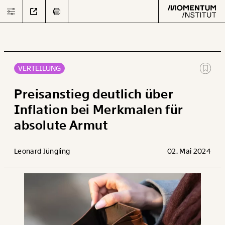
VERTEILUNG
Text
second
Preisanstieg deutlich über
Inflation bei Merkmalen für
absolute Armut
Arbeit
Verteilung
Leonard Jüngling
02. Mai 2024
Klima
Datensätze