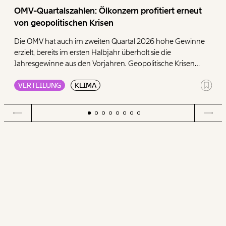
OMV-Quartalszahlen: Ölkonzern profitiert erneut
von geopolitischen Krisen
Die OMV hat auch im zweiten Quartal 2026 hohe Gewinne
erzielt, bereits im ersten Halbjahr überholt sie die
Jahresgewinne aus den Vorjahren. Geopolitische Krisen
sorgen weiterhin für hohe Gewinne im Öl- und Gasgeschäft,
VERTEILUNG
KLIMA
wie das Momentum Institut in einer Aussendung zeigt.
Besonders auffällig sind erneut die Raffinerie-Margen.
Weiters zeigt die Denkfabrik, wie seit Ausbruch der
Kampfhandlungen im Iran die Preise für Kraftstoffe, wie
Benzin oder Diesel, schlagartig zu den stärksten
Inflationstreibern werden.