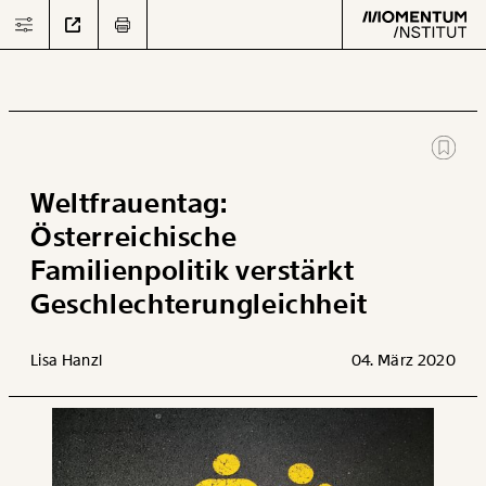
Text
second
Weltfrauentag:
Österreichische
Familienpolitik verstärkt
Arbeit
Geschlechterungleichheit
Verteilung
Lisa Hanzl
04. März 2020
Klima
Datensätze