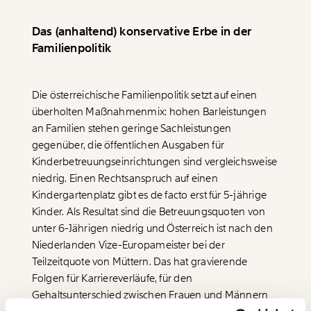
Das (anhaltend) konservative Erbe in der
Familienpolitik
Die österreichische Familienpolitik setzt auf einen
Veränderung
überholten Maßnahmenmix: hohen Barleistungen
an Familien stehen geringe Sachleistungen
beginnt mit Dir!
gegenüber, die öffentlichen Ausgaben für
Kinderbetreuungseinrichtungen sind vergleichsweise
Werde
und wir können gemeinsam
Fördermitglied
niedrig. Einen Rechtsanspruch auf einen
unsere Wirtschaft so gestalten, dass sie für alle
Kindergartenplatz gibt es de facto erst für 5-jährige
funktioniert. Unsere Recherchen sind für alle frei im
Kinder. Als Resultat sind die Betreuungsquoten von
Netz. Unabhängig und werbefrei. Und das wird auch
so bleiben. Kämpf’ mit uns für den Fortschritt und
unter 6-Jährigen niedrig und Österreich ist nach den
unterstütze uns mit Deinem Mitgliedsbeitrag.
Niederlanden Vize-Europameister bei der
Teilzeitquote von Müttern. Das hat gravierende
Du überweist lieber direkt?
Folgen für Karriereverläufe, für den
Hier unsere IBAN: AT34 4300 0498 0007 6017
Gehaltsunterschied zwischen Frauen und Männern
Immer auf dem
Deine Spende absetzen:
Fragen und Antworten.