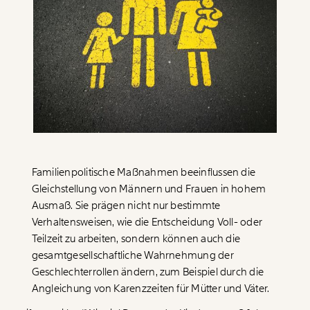
Paper der Woche
Kürzungslandkarte
Projekte
Erbschaftssteuer-Rechner
Koalitions-Kompass
Arbeitslosenrechner
Über uns
Care-Rechner
Team
Befristungs-Monitor
Familienpolitische Maßnahmen beeinflussen die
Jahresberichte
Pflegerechner
Gleichstellung von Männern und Frauen in hohem
Pressebereich
Parlagram
Ausmaß. Sie prägen nicht nur bestimmte
Verhaltensweisen, wie die Entscheidung Voll- oder
Jobs & Fellowships
Teilzeit zu arbeiten, sondern können auch die
gesamtgesellschaftliche Wahrnehmung der
Geschlechterrollen ändern, zum Beispiel durch die
Angleichung von Karenzzeiten für Mütter und Väter.