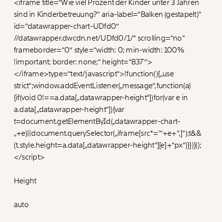
<iframe title=“Wie viel Prozent der Kinder unter 3 Jahren
sind in Kinderbetreuung?“ aria-label=“Balken (gestapelt)“
id=“datawrapper-chart-UDfd0″
//datawrapper.dwcdn.net/UDfd0/1/“ scrolling=“no“
frameborder=“0″ style=“width: 0; min-width: 100%
!important; border: none;“ height=“837″>
</iframe>type=“text/javascript“>!function(){„use
strict“;window.addEventListener(„message“,function(a)
{if(void 0!==a.data[„datawrapper-height“])for(var e in
a.data[„datawrapper-height“]){var
t=document.getElementById(„datawrapper-chart-
„+e)||document.querySelector(„iframe[src*='“+e+“‚]“);t&&
(t.style.height=a.data[„datawrapper-height“][e]+“px“)}})}();
</script>
Height
auto