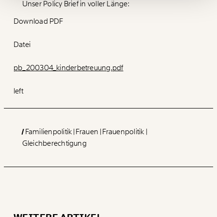
Unser Policy Brief in voller Länge:
Ich möchte meine Spende verschenken.
Du erhältst eine E-Mail mit deiner
Download PDF
Geschenkurkunde im PDF-Format, welche Du
ausdrucken oder weiterleiten und verschenken
kannst.
Datei
pb_200304_kinderbetreuung.pdf
WEITER
left
1/3
Familienpolitik
Frauen
Frauenpolitik
Gleichberechtigung