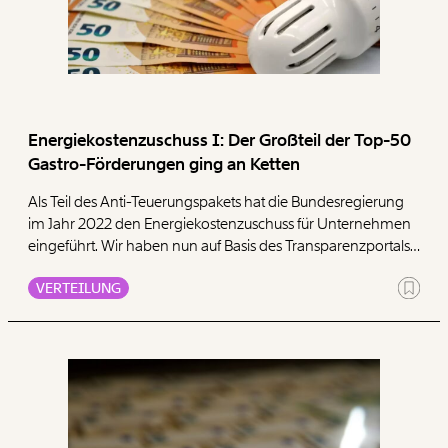
Energiekostenzuschuss I: Der Großteil der Top-50
Gastro-Förderungen ging an Ketten
Als Teil des Anti-Teuerungspakets hat die Bundesregierung
im Jahr 2022 den Energiekostenzuschuss für Unternehmen
eingeführt. Wir haben nun auf Basis des Transparenzportals
des Bundesministeriums für Finanzen den
VERTEILUNG
Energiekostenzuschuss I ausgewertet. Die Analyse zeigt: Mit
einem ausbezahlten Betrag in Höhe von 3.096.029,77 Euro
gingen 70 Prozent der Top-50 Förderungen im
Gastrobereich an McDonalds-Franchisenehmer:innen. Die
Supermarktketten Lidl, Penny, Interspar, Billa, MPREIS und
Sutterlüty erhielten zusammen rund 5,9 Millionen Euro.