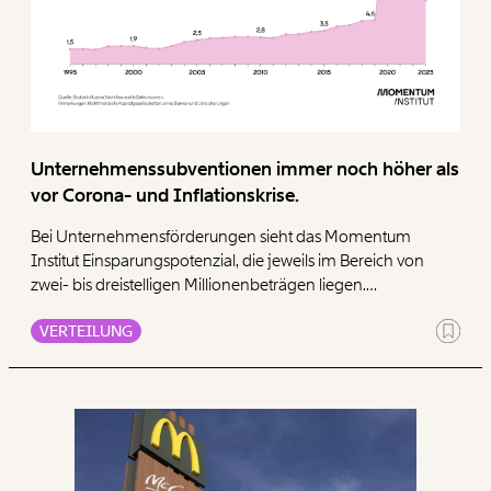
Unternehmenssubventionen immer noch höher als
vor Corona- und Inflationskrise.
Bei Unternehmensförderungen sieht das Momentum
Institut Einsparungspotenzial, die jeweils im Bereich von
zwei- bis dreistelligen Millionenbeträgen liegen.
Coronaförderungen und Energiekostenzuschüsse kosten
VERTEILUNG
auch 2024 noch mehrere Milliarden. Sie sollten ersatzlos
auslaufen. Ein Beitrag der Unternehmen ist für eine
sozialverträgliche Budgetsanierung unerlässlich. In den
letzten Jahren gab es Milliarden an Corona-Förderungen,
Energiekosten-Subventionen, und Gewinnsteuer-
Senkungen für Unternehmen. Da ging der Löwenanteil an
große Konzerne und Unternehmen, die gar keine