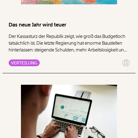
Paper der Woche
Kürzungslandkarte
Projekte
Erbschaftssteuer-Rechner
Das neue Jahr wird teuer
Koalitions-Kompass
Der Kassasturz der Republik zeigt, wie groß das Budgetloch
Arbeitslosenrechner
tatsächlich ist. Die letzte Regierung hat enorme Baustellen
hinterlassen: steigende Schulden, mehr Arbeitslosigkeit und
Über uns
Care-Rechner
eine schwächere Wirtschaftsleistung. Doch viele Vorschläge
VERTEILUNG
zur Sanierung treffen vor allem jene, die ohnehin weniger
Team
Befristungs-Monitor
haben.
Jahresberichte
Pflegerechner
Pressebereich
Parlagram
Jobs & Fellowships