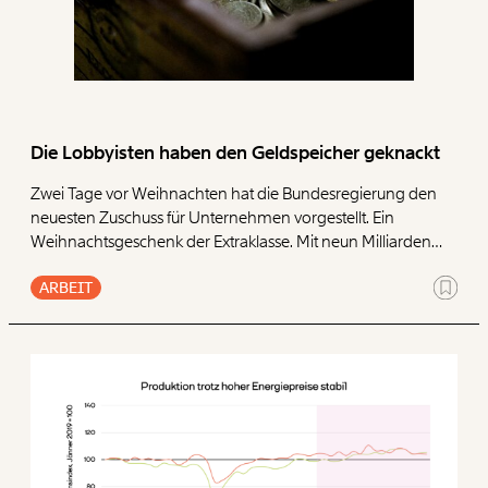
konzipierten Wirtschaftshilfen mindestens eine halbe
Milliarde Euro – Steuergeld, das in die Gewinne der
Unternehmen floss.
Die Lobbyisten haben den Geldspeicher geknackt
Zwei Tage vor Weihnachten hat die Bundesregierung den
neuesten Zuschuss für Unternehmen vorgestellt. Ein
Weihnachtsgeschenk der Extraklasse. Mit neun Milliarden
Euro veranschlagt ist der Unternehmenszuschuss bei weitem
ARBEIT
die größte Einzelmaßnahme im Kampf gegen die Teuerung.
Die tatsächlichen Kosten fürs staatliche Budget: nach oben
hin offen. Jeder, der einen Antrag stellt, soll auch etwas
bekommen.