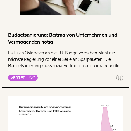
Budgetsanierung: Beitrag von Unternehmen und
Vermögenden nötig
Hält sich Österreich an die EU-Budgetvorgaben, steht die
nächste Regierung vor einer Serie an Sparpaketen. Die
Budgetsanierung muss sozial verträglich und klimafreundlich
erfolgen. Diese Analyse zeigt potenzielle Beiträge von
VERTEILUNG
Unternehmen, Vermögenden und Besserverdienenden auf.