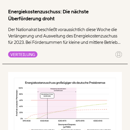
Energiekostenzuschuss: Die nächste
WEITER
Überförderung droht
1/3
Der Nationalrat beschließt voraussichtlich diese Woche die
Verlängerung und Ausweitung des Energiekostenzuschuss
für 2023. Bei Fördersummen für kleine und mittlere Betriebe
bis zu vier Millionen Euro fällt die Unternehmenssubvention
VERTEILUNG
besonders hoch aus. Ein Konstruktionsfehler: Österreich zahlt
gerade Betrieben, die selten bis nie im internationalen
Wettbewerb stehen, deutlich mehr Geld aus als in
Deutschland. Wie schon mit den Corona-Hilfen werden viele
Betriebe hohe staatliche Geldsummen erhalten, selbst wenn
sie Gewinne einfahren.