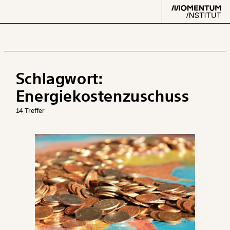
Schlagwort:
Text
second
Energiekostenzuschuss
14 Treffer
Arbeit
Verteilung
Klima
Datensätze