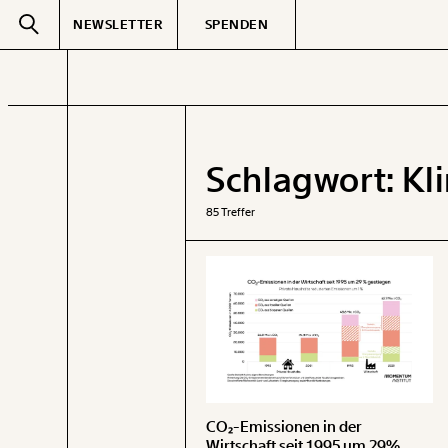
NEWSLETTER
SPENDEN
Text
second
Schlagwort:
Kl
GEMERKTE
85 Treffer
CO₂-Emissionen in der
Wirtschaft seit 1995 um 29%