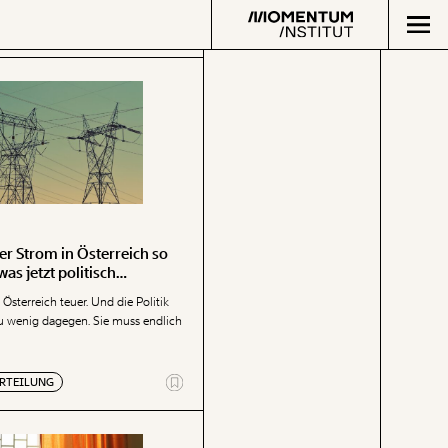
Arbeit
Verteilung
ALLES
Klima
0
Inhalte
er Strom in Österreich so
Datensätze
was jetzt politisch
Paper der
Kürzungslandkar
muss
 Österreich teuer. Und die Politik
Woche
Erbschaftssteuer
 zu wenig dagegen. Sie muss endlich
Projekte
Rechner
Koalitions-
RTEILUNG
Über uns
Kompass
Team
Arbeitslosenrech
Jahresberichte