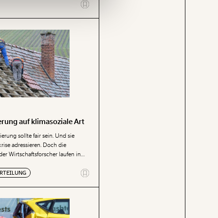
ht unterdessen immer weiter.
rung auf klimasoziale Art
rung sollte fair sein. Und sie
rise adressieren. Doch die
r Wirtschaftsforscher laufen in
setzte Richtung.
RTEILUNG