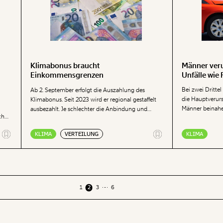
und damit einhergehend höhere Löhne für Bahn-
Bedienstete.
Männer veru
Klimabonus braucht
Unfälle wie
Einkommensgrenzen
Bei zwei Dritte
Ab 2. September erfolgt die Auszahlung des
n
die Hauptverurs
Klimabonus. Seit 2023 wird er regional gestaffelt
Männer beinahe 
ausbezahlt. Je schlechter die Anbindung und
ch
von Drogen, Al
Urbanisierung im Wohnort, umso höher fällt der
Frauen der Fall.
Klimabonus aus. Reichere Wiener Bezirke erhalten
KLIMA
VERTEILUNG
KLIMA
as
mehreren Beteil
so etwa einen höheren Klimabonus.
 mit
Auswertung des
1
2
3
6