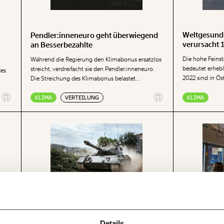
Weltgesundh
Pendler:inneneuro geht überwiegend
verursacht 
an Besserbezahlte
Verkehrsunf
Die hohe Feinst
Während die Regierung den Klimabonus ersatzlos
bedeutet erhebl
streicht, verdreifacht sie den Pendler:inneneuro.
des
2022 sind in Ös
Die Streichung des Klimabonus belastet
Folgen der Luf
einkommensärmere Haushalte überproportional,
eine Aussendun
gleichzeitig kommt der Pendler:inneneuro
KLIMA
VERTEILUNG
KLIMA
Basis der letzt
überwiegend Besserbezahlten und ausschließlich
Europäischen U
Erwerbstätigen zugute.
Ich werde Fördermitglied* …
!
Newsletter des Momentum I
monatlich
jährl
Kanonen statt Klimaschutz?
f dem
ir können gemeinsam unsere
Bus-KV: Arb
Details
Momentum Insti