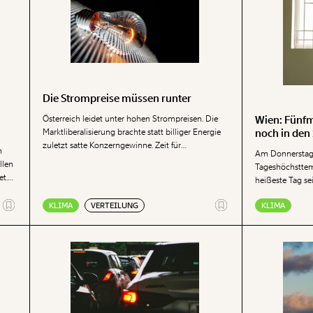
die Reform noch nachzuschärfen.
Die Strompreise müssen runter
Österreich leidet unter hohen Strompreisen. Die
Wien: Fünfma
Marktliberalisierung brachte statt billiger Energie
noch in den
zuletzt satte Konzerngewinne. Zeit für
n
Am Donnerstag
tiefgreifende Reformen – jenseits kosmetischer
llen
Tageshöchsttem
Korrekturen und Wettbewerbsillusionen.
et.
heißeste Tag se
um
haben sich die 
KLIMA
VERTEILUNG
KLIMA
verfünffacht, w
wurden. Generell
rasanter als an
Vergleich zum d
Temperaturanst