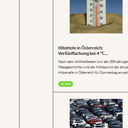
Milliarden Euro bringen.
Hitzetote in Österreich:
Verfünffachung bei 4 °C
Temperaturanstieg
Nach dem drittheißesten Juni der 259-jährige
Messgeschichte wird der Höhepunkt der aktue
Hitzewelle in Österreich für Donnerstag erwart
Hitze belastet die Gesundheit und kann bis z
Tod führen. Die zunehmende Erderhitzung
KLIMA
bedeutet in Zukunft noch mehr Todesopfer als
bisher.