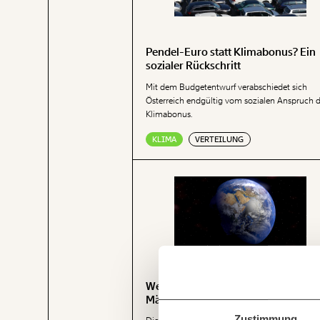
Pendel-Euro statt Klimabonus? Ein
sozialer Rückschritt
Mit dem Budgetentwurf verabschiedet sich
Österreich endgültig vom sozialen Anspruch 
Klimabonus.
KLIMA
VERTEILUNG
Veränderung
beginnt mit Dir
Weltüberlastungstag 2025: Ab 29.
März lebt Österreich auf Pump
Immer au
Werde
Fördermitglied
und w
Zustimmung