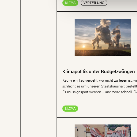
KLIMA
VERTEILUNG
den Klimabonus bleibt die CO₂-Steuer übrig, d
ärmere Haushalte finanziell stärker trifft. Eine
Reform des Klimabonus ist sinnvoller als eine
gänzliche Abschaffung, empfiehlt das Mome
Institut.
Klimapolitik unter Budgetzwängen
Kaum ein Tag vergeht, wo nicht zu lesen ist, w
schlecht es um unseren Staatshaushalt bestellt 
Es muss gespart werden – und zwar schnell. 
Luxus Klimapolitik kann man sich da nicht me
leisten!
KLIMA