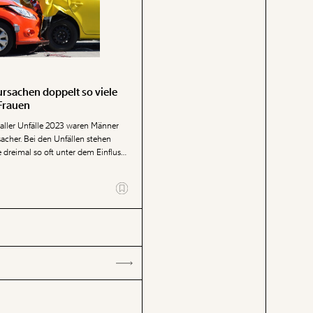
rsachen doppelt so viele
 Frauen
l aller Unfälle 2023 waren Männer
acher. Bei den Unfällen stehen
dreimal so oft unter dem Einfluss
kohol oder Medikamenten als bei
 Der Großteil der Unfälle mit
igten passiert mit Pkw, wie eine
 Momentum Instituts zeigt.