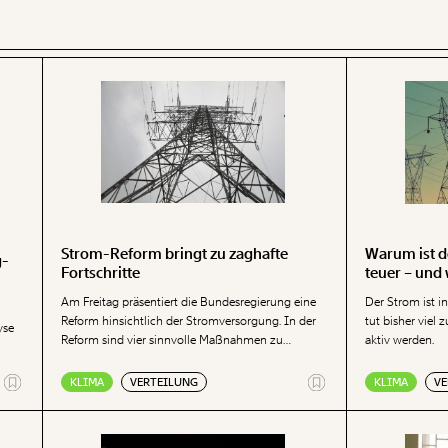
 INHALTE
Strom-Reform bringt zu zaghafte
Warum ist d
g-
Fortschritte
teuer – und 
passieren 
Am Freitag präsentiert die Bundesregierung eine
Der Strom ist in
Reform hinsichtlich der Stromversorgung. In der
tut bisher viel
yse
Reform sind vier sinnvolle Maßnahmen zu
aktiv werden.
verorten, um einen stärkeren Anstieg der
Strompreise zu bremsen. Nachhaltig sinken
KLIMA
VERTEILUNG
KLIMA
VE
ne
werden die Strompreise durch die Reform jedoch
nicht. Auch Übergewinne der Stromkonzerne
wird es weiterhin geben. Es wäre empfehlenswert,
1,8