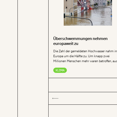
Überschwemmungen nehmen
europaweit zu
Die Zahl der gemeldeten Hochwasser nahm i
Europa um die Hälfte zu. Um knapp zwei
Millionen Menschen mehr waren betroffen, au
der wirtschaftliche Schaden stieg leicht an.
KLIMA
Lediglich die Zahl der Todesfälle sank leicht. D
zeigt ein Vergleich der letzten zwei Jahrzehnte
den beiden davor.