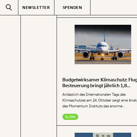
NEWSLETTER
SPENDEN
Text
second
GEMERKTE
Budgetwirksamer Klimaschutz: Flu
Besteuerung bringt jährlich 1,8
Milliarden Euro
Anlässlich des Internationalen Tags des
Klimaschutzes am 24. Oktober zeigt eine Anal
des Momentum Instituts das enorme
Einnahmenpotenzial durch eine bessere
KLIMA
Besteuerung von Flugverkehr in Österreich. Ei
Modernisierung der Ticketabgabe, sowie eine
Reduktion von bestehenden klimaschädlichen
Subventionen des Fliegens kann jährlich rund 