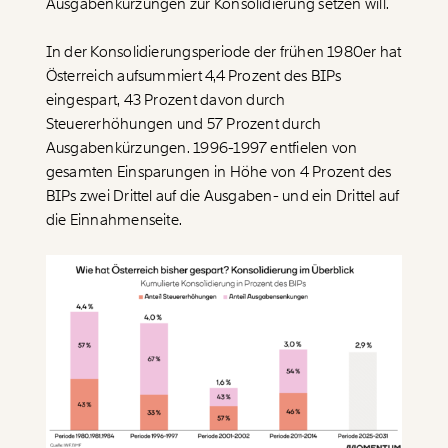
Ausgabenkürzungen zur Konsolidierung setzen will.
In der Konsolidierungsperiode der frühen 1980er hat
Österreich aufsummiert 4,4 Prozent des BIPs
eingespart, 43 Prozent davon durch
Steuererhöhungen und 57 Prozent durch
Ausgabenkürzungen. 1996-1997 entfielen von
gesamten Einsparungen in Höhe von 4 Prozent des
BIPs zwei Drittel auf die Ausgaben- und ein Drittel auf
die Einnahmenseite.
Veränderung
beginnt mit Dir!
Werde
und wir können gemeinsam
Fördermitglied
unsere Wirtschaft so gestalten, dass sie für alle
funktioniert. Unsere Recherchen sind für alle frei im
Netz. Unabhängig und werbefrei. Und das wird auch