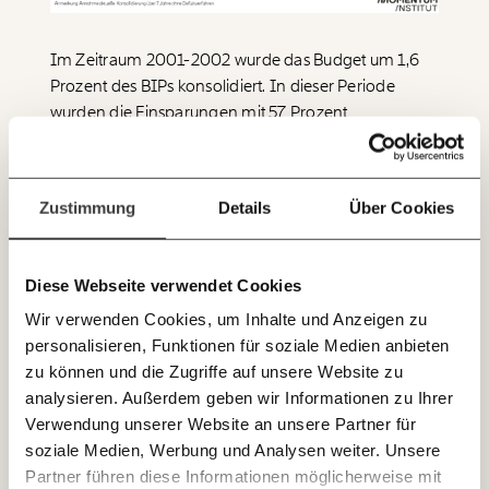
so bleiben. Kämpf’ mit uns für den Fortschritt und
unterstütze uns mit Deinem Mitgliedsbeitrag.
Im Zeitraum 2001-2002 wurde das Budget um 1,6
Du überweist lieber direkt?
Prozent des BIPs konsolidiert. In dieser Periode
Hier unsere IBAN: AT34 4300 0498 0007 6017
wurden die Einsparungen mit 57 Prozent
Immer auf dem
Deine Spende absetzen:
Fragen und Antworten.
überwiegend durch Steuererhöhungen erzielt und zu
Laufenden bleiben
43 Prozent durch Ausgabensenkungen. In der
mit unseren gratis
letzten Periode der Budgetsanierung zwischen 2011
Zustimmung
Details
Über Cookies
E-Mail-Newslettern!
bis 2014 wurden 3 Prozent des BIPs gespart – 46
Prozent davon durch Mehreinnahmen und 54
Prozent durch die Reduktion von Ausgaben. In den
Diese Webseite verwendet Cookies
JETZT
kommenden Jahren muss das Budget laut EU-
Wir verwenden Cookies, um Inhalte und Anzeigen zu
Vorgaben um kumuliert 2,9 Prozent des BIPs saniert
EINFACH
personalisieren, Funktionen für soziale Medien anbieten
werden.
TEILEN.
zu können und die Zugriffe auf unsere Website zu
analysieren. Außerdem geben wir Informationen zu Ihrer
Fiskalpläne: Länder in der EU setzen auf
Verwendung unserer Website an unsere Partner für
E-Mail
Whatsapp
Maßnahmen-Mix
soziale Medien, Werbung und Analysen weiter. Unsere
Newsletter des Momentum Instituts
Partner führen diese Informationen möglicherweise mit