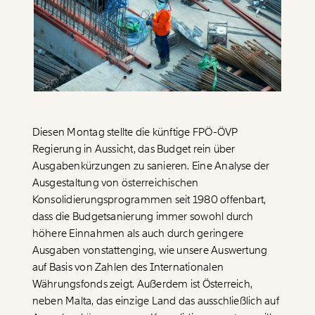
Paper der Woche
Kürzungslandkarte
Projekte
Erbschaftssteuer-Rechner
Koalitions-Kompass
Arbeitslosenrechner
Über uns
Care-Rechner
Diesen Montag stellte die künftige FPÖ-ÖVP
Regierung in Aussicht, das Budget rein über
Team
Befristungs-Monitor
Ausgabenkürzungen zu sanieren. Eine Analyse der
Jahresberichte
Pflegerechner
Ausgestaltung von österreichischen
Konsolidierungsprogrammen seit 1980 offenbart,
Pressebereich
Parlagram
dass die Budgetsanierung immer sowohl durch
Jobs & Fellowships
höhere Einnahmen als auch durch geringere
Ausgaben vonstattenging, wie unsere Auswertung
auf Basis von Zahlen des Internationalen
Währungsfonds zeigt. Außerdem ist Österreich,
neben Malta, das einzige Land das ausschließlich auf