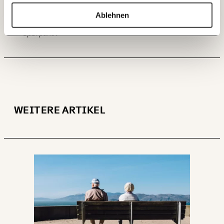
60€
100€
Ablehnen
Budget
Budgetdefizit
Budgetkonsolidierung
ANMELDEN
Sparpaket
150€
€
Ich möchte meine Spende verschenken.
Du erhältst eine E-Mail mit deiner
Geschenkurkunde im PDF-Format, welche Du
ausdrucken oder weiterleiten und verschenken
kannst.
WEITERE ARTIKEL
WEITER
1/3