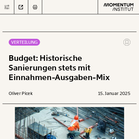
VERTEILUNG
Text
second
Budget: Historische
Sanierungen stets mit
Einnahmen-Ausgaben-Mix
Arbeit
Verteilung
Oliver Picek
15. Januar 2025
Klima
Datensätze