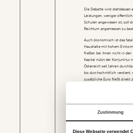
Die Debatte wird stattdessen
Leistungen, weniger öffentlich
Schulen angewiesen ist, soll d
Reichtum angemessen zu best
Auch ökonomisch ist das fatal.
Haushalte mit hohem Einkom
fließen bei ihnen nicht in de
Kapital nützt der Konjunktur 
Österreich seit Jahren durchl
bis durchschnittlich verdient
zusätzliche Euro fließt direkt
und Steuereinnahmen. Durch 
Veränderung
Sparquoten der Wohlhabenden
beginnt mit Dir
sie verzichtet, schwächt nich
Erholung.
Immer au
Werde
Fördermitglied
und w
Zustimmung
Wirtschaft so gestalten, dass s
Laufenden
Allein eine Reform der Grunds
Recherchen sind für alle fre
Und das wird auch so bleiben
angemessene Erbschaftssteuer
mit unsere
und unterstütze uns mit Dei
Solidarbeitrag für Spitzenver
Diese Webseite verwendet 