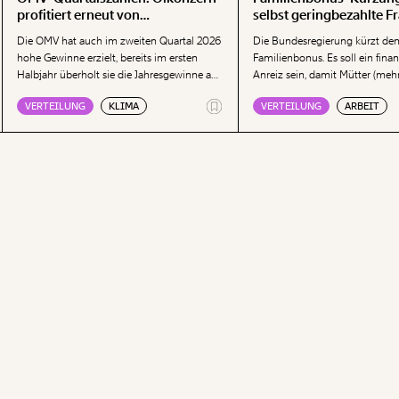
profitiert erneut von
selbst geringbezahlte F
geopolitischen Krisen
Vollzeit
Die OMV hat auch im zweiten Quartal 2026
Die Bundesregierung kürzt de
hohe Gewinne erzielt, bereits im ersten
Familienbonus. Es soll ein finan
Halbjahr überholt sie die Jahresgewinne aus
Anreiz sein, damit Mütter (mehr
den Vorjahren. Geopolitische Krisen sorgen
Erwerbsarbeit nachgehen. Dabei
VERTEILUNG
KLIMA
VERTEILUNG
ARBEIT
weiterhin für hohe Gewinne im Öl- und
Kürzung des Familienbonus sog
Gasgeschäft, wie das Momentum Institut in
Frauen, die bereits Vollzeit besc
einer Aussendung zeigt. Besonders auffällig
Das löst keine Probleme, komm
sind erneut die Raffinerie-Margen. Weiters
Momentum-Ökonom Nicolas Pr
zeigt die Denkfabrik, wie seit Ausbruch der
Kampfhandlungen im Iran die Preise für
Kraftstoffe, wie Benzin oder Diesel,
schlagartig zu den stärksten
Inflationstreibern werden.