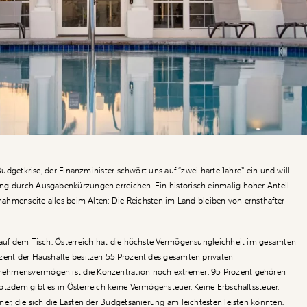
 Budgetkrise, der Finanzminister schwört uns auf “zwei harte Jahre” ein und will
ng durch Ausgabenkürzungen erreichen. Ein historisch einmalig hoher Anteil.
nnahmenseite alles beim Alten: Die Reichsten im Land bleiben von ernsthafter
 auf dem Tisch. Österreich hat die höchste Vermögensungleichheit im gesamten
zent der Haushalte besitzen 55 Prozent des gesamten privaten
ehmensvermögen ist die Konzentration noch extremer: 95 Prozent gehören
otzdem gibt es in Österreich keine Vermögensteuer. Keine Erbschaftssteuer.
ner, die sich die Lasten der Budgetsanierung am leichtesten leisten könnten.