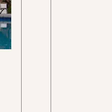
Care-
Pressebereich
Rechner
Jobs &
Befristungs-
Fellowships
Monitor
Pflegerechner
Parlagram