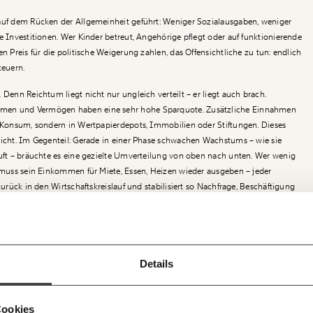
 auf dem Rücken der Allgemeinheit geführt: Weniger Sozialausgaben, weniger
e Investitionen. Wer Kinder betreut, Angehörige pflegt oder auf funktionierende
en Preis für die politische Weigerung zahlen, das Offensichtliche zu tun: endlich
euern.
 Denn Reichtum liegt nicht nur ungleich verteilt – er liegt auch brach.
men und Vermögen haben eine sehr hohe Sparquote. Zusätzliche Einnahmen
n Konsum, sondern in Wertpapierdepots, Immobilien oder Stiftungen. Dieses
nicht. Im Gegenteil: Gerade in einer Phase schwachen Wachstums – wie sie
äuft – bräuchte es eine gezielte Umverteilung von oben nach unten. Wer wenig
, muss sein Einkommen für Miete, Essen, Heizen wieder ausgeben – jeder
 zurück in den Wirtschaftskreislauf und stabilisiert so Nachfrage, Beschäftigung
eine gerechte Vermögensbesteuerung könnte man die extrem hohen
Ich werde Fördermitglied* …
 teilweise in Konsumausgaben der breiten Bevölkerung umwandeln. Wer auf
!
t nur die Einnahmenseite des Staates, sondern auch dessen wirtschaftliche
Newsletter des Momentum I
monatlich
jährl
f dem
ir können gemeinsam unsere
Details
Momentum Insti
ie für alle funktioniert. Unsere
E-Mail
Whats
 bleiben
teuer, eine Vermögenssteuer ab einer Million Euro Nettovermögen, eine
pro Woche die ne
… mit einem Beitrag von* …
i im Netz. Unabhängig und werbefrei.
Berechnungen, d
. Kämpf’ mit uns für den Fortschritt
, eine Rückkehr zur früheren %%Körperschaftsteuer%% sowie ein temporärer
n gratis
Medienauftritte 
nem Mitgliedsbeitrag.
Telegram
Messe
10€
20
diener könnten gemeinsam rund 17 Milliarden Euro jährlich generieren.
Cookies