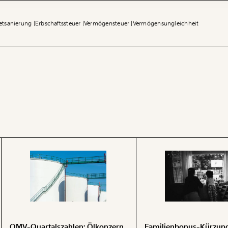
etsanierung
Erbschaftssteuer
Vermögensteuer
Vermögensungleichheit
OMV-Quartalszahlen: Ölkonzern
Familienbonus-Kürzung 