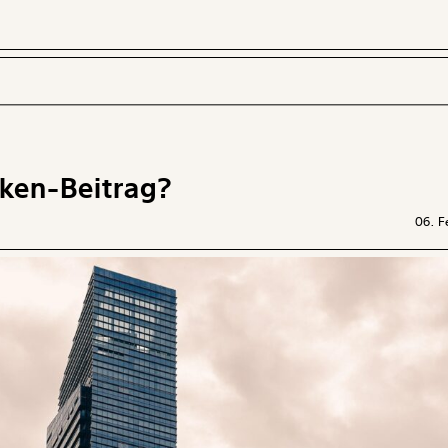
nken-Beitrag?
 INHALTE
06. F