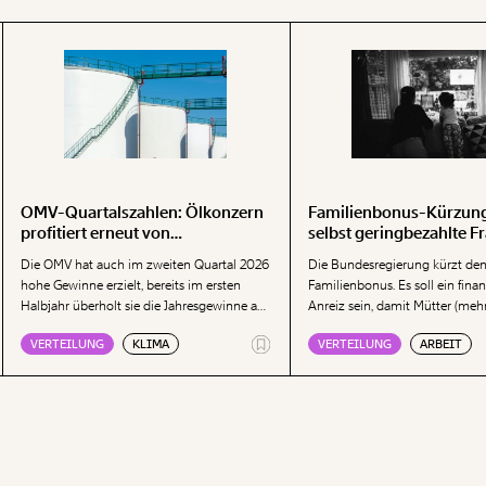
OMV-Quartalszahlen: Ölkonzern
Familienbonus-Kürzung 
profitiert erneut von
selbst geringbezahlte F
geopolitischen Krisen
Vollzeit
Die OMV hat auch im zweiten Quartal 2026
Die Bundesregierung kürzt de
hohe Gewinne erzielt, bereits im ersten
Familienbonus. Es soll ein finan
Halbjahr überholt sie die Jahresgewinne aus
Anreiz sein, damit Mütter (mehr
den Vorjahren. Geopolitische Krisen sorgen
Erwerbsarbeit nachgehen. Dabei
VERTEILUNG
KLIMA
VERTEILUNG
ARBEIT
weiterhin für hohe Gewinne im Öl- und
Kürzung des Familienbonus sog
Gasgeschäft, wie das Momentum Institut in
Frauen, die bereits Vollzeit besc
einer Aussendung zeigt. Besonders auffällig
Das löst keine Probleme, komm
sind erneut die Raffinerie-Margen. Weiters
Momentum-Ökonom Nicolas Pr
zeigt die Denkfabrik, wie seit Ausbruch der
Kampfhandlungen im Iran die Preise für
Kraftstoffe, wie Benzin oder Diesel,