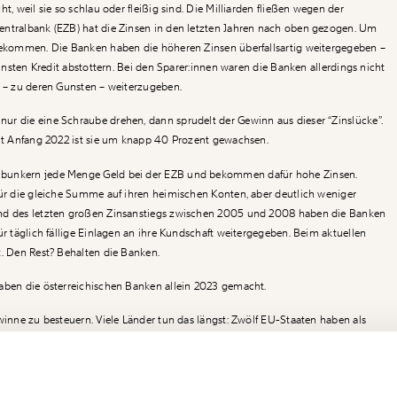
t, weil sie so schlau oder fleißig sind. Die Milliarden fließen wegen der
entralbank (EZB) hat die Zinsen in den letzten Jahren nach oben gezogen. Um
 bekommen. Die Banken haben die höheren Zinsen überfallsartig weitergegeben –
rzinsten Kredit abstottern. Bei den Sparer:innen waren die Banken allerdings nicht
n – zu deren Gunsten – weiterzugeben.
r die eine Schraube drehen, dann sprudelt der Gewinn aus dieser “Zinslücke”.
eit Anfang 2022 ist sie um knapp 40 Prozent gewachsen.
bunkern jede Menge Geld bei der EZB und bekommen dafür hohe Zinsen.
für die gleiche Summe auf ihren heimischen Konten, aber deutlich weniger
nd des letzten großen Zinsanstiegs zwischen 2005 und 2008 haben die Banken
ür täglich fällige Einlagen an ihre Kundschaft weitergegeben. Beim aktuellen
t. Den Rest? Behalten die Banken.
aben die österreichischen Banken allein 2023 gemacht.
winne zu besteuern. Viele Länder tun das längst: Zwölf EU-Staaten haben als
nne neue oder höhere Bankensteuern eingeführt. Würde Österreich ein
nten bis zu 850 Millionen Euro in den Staatshaushalt fließen. Jährlich. Das ist
Ich werde Fördermitglied* …
!
rpakets der Bundesregierung.
Newsletter des Momentum I
monatlich
jährl