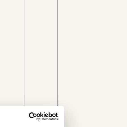
nstituts
ich