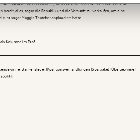
at nun offenbar die FPÖ erkannt, die sonst brav jeden Wunsch der Industrie
h bereit, alles, sogar die Republik und die Vernunft, zu verkaufen, um eine
ie ihr sogar Maggie Thatcher applaudiert hätte.
als Kolumne im Profil.
kengewinne
Bankensteuer
Koalitionsverhandlungen
Sparpaket
Übergewinne
nspolitik