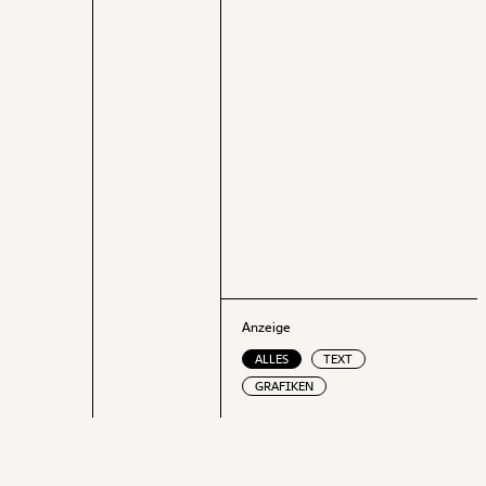
Gedankenexperi
absolute Unter
Spardauer dar.
Anzeige
ALLES
TEXT
GRAFIKEN