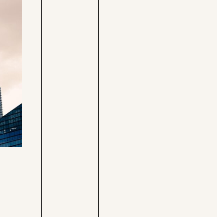
Care-
Pressebereich
Rechner
Jobs &
Befristungs-
Fellowships
Monitor
Pflegerechner
Parlagram