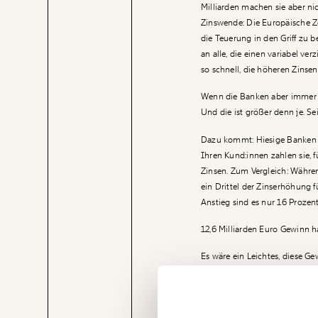
Milliarden machen sie aber nich
Zinswende: Die Europäische Z
die Teuerung in den Griff zu
an alle, die einen variabel ve
so schnell, die höheren Zinse
Wenn die Banken aber immer nu
Und die ist größer denn je. S
Dazu kommt: Hiesige Banken 
Ihren Kund:innen zahlen sie, 
Zinsen. Zum Vergleich: Währe
ein Drittel der Zinserhöhung f
Anstieg sind es nur 16 Prozen
12,6 Milliarden Euro Gewinn h
Es wäre ein Leichtes, diese Ge
Reaktion auf solche Übergewi
Veränderung
ähnliches Modell anwenden, kön
beginnt mit Dir
ein Achtel des geplanten Spa