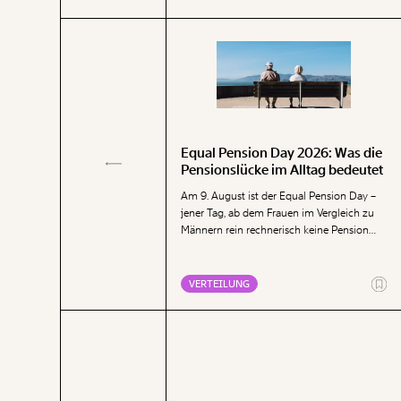
Equal Pension Day 2026: Was die
laub wieder teurer –
Pensionslücke im Alltag bedeutet
t für viele unleistbar
Am 9. August ist der Equal Pension Day –
nen in Ostösterreich die
jener Tag, ab dem Frauen im Vergleich zu
 Für viele Familien und
Männern rein rechnerisch keine Pension
artet damit die Urlaubszeit.
mehr bis zum Jahresende erhalten. Die
 neue Analyse zeigt: Viele
Analyse zeigt, dass Frauen mit ihren
usgaben im Sommerurlaub sind
geringen Pensionen deutlich mehr für die
NG
VERTEILUNG
rer geworden. Gleichzeitig
Deckung der Grundbedürfnisse Wohnen,
 viele Menschen in Österreich
Ernährung, Energie und Gesundheit
iell nicht leisten.
ausgeben müssen als Männer.