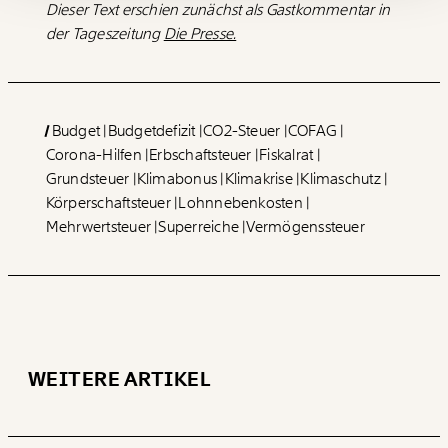
Dieser Text erschien zunächst als Gastkommentar in
Du erhältst eine E-Mail mit deiner
Geschenkurkunde im PDF-Format, welche Du
der Tageszeitung
Die Presse.
ausdrucken oder weiterleiten und verschenken
kannst.
Budget
Budgetdefizit
CO2-Steuer
COFAG
WEITER
Corona-Hilfen
Erbschaftsteuer
Fiskalrat
1/3
Grundsteuer
Klimabonus
Klimakrise
Klimaschutz
Körperschaftsteuer
Lohnnebenkosten
Mehrwertsteuer
Superreiche
Vermögenssteuer
WEITERE ARTIKEL