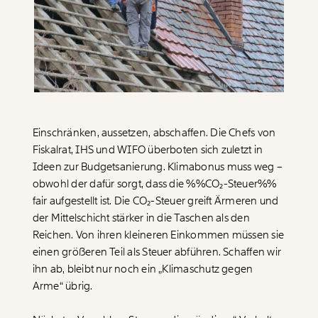
Paper der Woche
Kürzungslandkarte
Projekte
Erbschaftssteuer-Rechner
Koalitions-Kompass
Arbeitslosenrechner
Über uns
Care-Rechner
Einschränken, aussetzen, abschaffen. Die Chefs von
Fiskalrat, IHS und WIFO überboten sich zuletzt in
Team
Befristungs-Monitor
Ideen zur Budgetsanierung. Klimabonus muss weg –
Jahresberichte
Pflegerechner
obwohl der dafür sorgt, dass die %%CO₂-Steuer%%
fair aufgestellt ist. Die CO₂-Steuer greift Ärmeren und
Pressebereich
Parlagram
der Mittelschicht stärker in die Taschen als den
Jobs & Fellowships
Reichen. Von ihren kleineren Einkommen müssen sie
einen größeren Teil als Steuer abführen. Schaffen wir
ihn ab, bleibt nur noch ein „Klimaschutz gegen
Arme“ übrig.