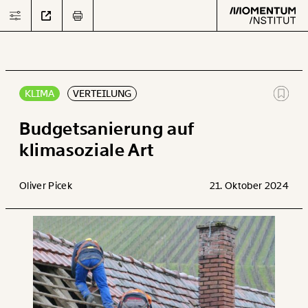
KLIMA
VERTEILUNG
Text
second
Budgetsanierung auf
klimasoziale Art
Arbeit
Oliver Picek
21. Oktober 2024
Verteilung
Klima
Datensätze