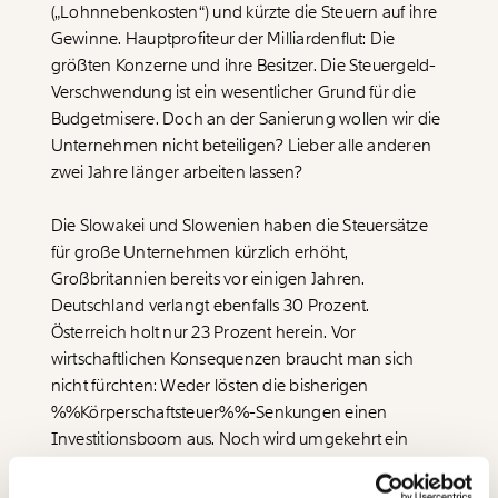
(„Lohnnebenkosten“) und kürzte die Steuern auf ihre
Gewinne. Hauptprofiteur der Milliardenflut: Die
größten Konzerne und ihre Besitzer. Die Steuergeld-
Verschwendung ist ein wesentlicher Grund für die
Budgetmisere. Doch an der Sanierung wollen wir die
Unternehmen nicht beteiligen? Lieber alle anderen
Veränderung
zwei Jahre länger arbeiten lassen?
beginnt mit Dir!
Die Slowakei und Slowenien haben die Steuersätze
für große Unternehmen kürzlich erhöht,
Werde
und wir können gemeinsam
Fördermitglied
unsere Wirtschaft so gestalten, dass sie für alle
Großbritannien bereits vor einigen Jahren.
funktioniert. Unsere Recherchen sind für alle frei im
Deutschland verlangt ebenfalls 30 Prozent.
Netz. Unabhängig und werbefrei. Und das wird auch
Österreich holt nur 23 Prozent herein. Vor
so bleiben. Kämpf’ mit uns für den Fortschritt und
wirtschaftlichen Konsequenzen braucht man sich
unterstütze uns mit Deinem Mitgliedsbeitrag.
nicht fürchten: Weder lösten die bisherigen
Du überweist lieber direkt?
%%Körperschaftsteuer%%-Senkungen einen
Hier unsere IBAN: AT34 4300 0498 0007 6017
Investitionsboom aus. Noch wird umgekehrt ein
Immer auf dem
größerer Beitrag der Unternehmen die Wirtschaft
Deine Spende absetzen:
Fragen und Antworten.
Laufenden bleiben
nennenswert beeinträchtigen.