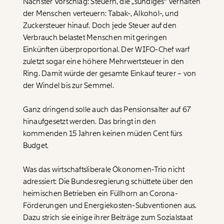
Nächster Vorschlag: Steuern, die „sündiges“ Verhalten
der Menschen verteuern: Tabak-, Alkohol-, und
Zuckersteuer hinauf. Doch jede Steuer auf den
Verbrauch belastet Menschen mit geringen
Einkünften überproportional. Der WIFO-Chef warf
zuletzt sogar eine höhere Mehrwertsteuer in den
Ring. Damit würde der gesamte Einkauf teurer – von
der Windel bis zur Semmel.
Ganz dringend solle auch das Pensionsalter auf 67
hinaufgesetzt werden. Das bringt in den
kommenden 15 Jahren keinen müden Cent fürs
Budget.
Was das wirtschaftsliberale Ökonomen-Trio nicht
adressiert: Die Bundesregierung schüttete über den
heimischen Betrieben ein Füllhorn an Corona-
Förderungen und Energiekosten-Subventionen aus.
Dazu strich sie einige ihrer Beiträge zum Sozialstaat